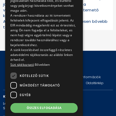
jogosulatlan használata tilos, és büntető
járat, és ugyancsak sűrítve közlekednek a
vagy polgárjogi következményeket vonhat
villamosjáratok az Orczy tér és az Új Köztemető
maga után.
között.
A rendszer használata az itt ismertetett
feltételek kifejezett elfogadását jelenti. Az
A részletes forgalmi rendről a BKK rövidesen bővebb
EIR mindaddig megjeleníti ezt az értesitést,
tájékoztatást ad.
amig Ön nem fogadja el a feltételeket, es
nem hajt végre egyértelmű lépést vagy a
rendszer további használatához vagy a
bejelentkezéshez.
A sütik kezelésével összefüggő részletes
adatvédelmi tájékoztatás az alábbi linken
érhető el.
Süti tájékoztató
Bővebben
© Copyright 2026 BKV Zrt.
KÖTELEZŐ SÜTIK
Impresszum
Jogi nyilatkozat
Technikai információk
Adatvédelmi politika és tájékoztatások
ÁSZF
Oldaltérkép
MŰKÖDÉST TÁMOGATÓ
EGYÉB
KAPCSOLAT
Levelezési cím: 1980 Budapest, Pf. 11.
ÖSSZES ELFOGADÁSA
Székhely: 1980 Budapest, Akácfa u. 15.