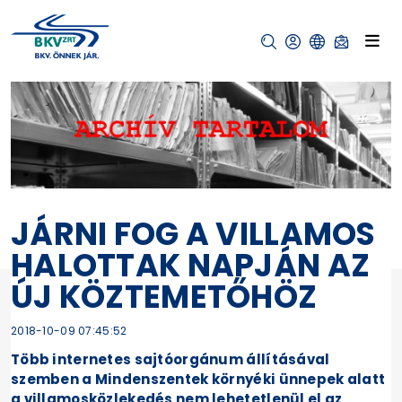
JÁRNI FOG A VILLAMOS
HALOTTAK NAPJÁN AZ
ÚJ KÖZTEMETŐHÖZ
2018-10-09 07:45:52
Több internetes sajtóorgánum állításával
szemben a Mindenszentek környéki ünnepek alatt
a villamosközlekedés nem lehetetlenül el az