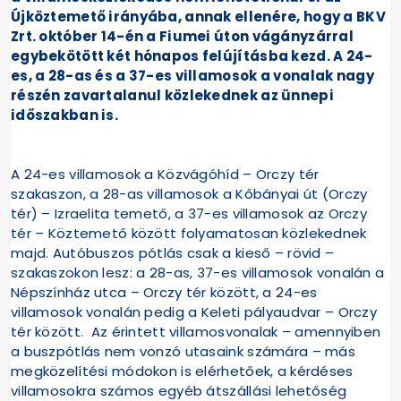
Újköztemető irányába, annak ellenére, hogy a BKV
Zrt. október 14-én a Fiumei úton vágányzárral
egybekötött két hónapos felújításba kezd. A 24-
es, a 28-as és a 37-es villamosok a vonalak nagy
részén zavartalanul közlekednek az ünnepi
időszakban is.
A 24-es villamosok a Közvágóhíd – Orczy tér
szakaszon, a 28-as villamosok a Kőbányai út (Orczy
tér) – Izraelita temető, a 37-es villamosok az Orczy
tér – Köztemető között folyamatosan közlekednek
majd. Autóbuszos pótlás csak a kieső – rövid –
szakaszokon lesz: a 28-as, 37-es villamosok vonalán a
Népszínház utca – Orczy tér között, a 24-es
villamosok vonalán pedig a Keleti pályaudvar – Orczy
tér között. Az érintett villamosvonalak – amennyiben
a buszpótlás nem vonzó utasaink számára – más
megközelítési módokon is elérhetőek, a kérdéses
villamosokra számos egyéb átszállási lehetőség