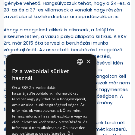
igénybe vehető. Hangsúlyozzuk tehát, hogy a 24-es, a
28-as és a 37-es villamosok a vonalak nagy részén
zavartalanul közlekednek az ünnepi időszakban is.
Ahogy a megjelent cikkek is elismerik, a felújítás
elkerülhetetlen, a vasúti pálya állapota kritikus. A BKV
Zrt. már 2015 óta tervezi a beruházási munka
végrehajtását. Az összetett beruházást megelőző
hosszas előkészítési, tervezési, közbeszerzési,
×
felkészülési munka a szerződés megkötésével idén
augusztusban zárult. A vágányzár idejét is
Ez a weboldal sütiket
HUNGARIAN
körültekintően, más projektekkel összehangoltan kell
használ
meghatározni. Műszaki okokból a téli időszak már nem
ENGLISH
Ön a BKV Zrt. weboldalát
alkalmas vasúti pálya építésére, az csak fagymentes
használja.Weboldalunk információkat
időjárás alatt végezhető megfelelő minőségben. A
tárolhat vagy gyűjthet be a böngészőjéről,
munkavégzés időpontja valamennyi körülmény
amit az oldal sütik segítségével végez. Az
figyelembevételével került ütemezésre.
információk vonatkozhatnak Önre mint
felhasználóra, a használt eszközre vagy az
oldal elvárt működésének biztosítására. Az
A felújítás idejére kérjük utazóközönségünk türelmét
információ nem alkalmas az Ön közvetlen
és megértését! A felújítást követően ismét korszerű,
azonosítására, de segítségével Ön