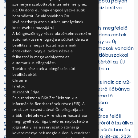
sebességkorlátozás-mentes, kiváló állapotú pályán
személyre szabottabb internetélményhez
haladhatnak villamosaink, hosszú távra biztosítva
jut. Ön dönti el, hogy engedélyezi-e sütik
utasaink kiszolgálását!
használatát. Az alábbiakban Ön
kiválaszthatja azon sütiket, amelyeknek
A BKK, ahogy eddig minden évben, idén is megfelelő
kezeléséhez hozzájárul.
A böngészők egy része alapértelmezettként
eljutási lehetőséget biztosít majd a Mindenszentek
automatikusan elfogadja a sütiket, de ez a
ünnepe idején valamennyi temetőhöz, így az Új
beállítás is megváltoztatható annak
Köztemetőhöz is. A 28-as és 37-es villamosok vonalán
érdekében, hogy a jövőre nézve a
a Népszínház utcai szakaszon ugyan pótlóbuszokkal
felhasználó megakadályozza az
lehet majd utazni, ugyanakkor az Orczy tértől az ÚJ
automatikus elfogadást.
Köztemető felé változatlanul el lehet jutni a
További részletek a böngészők süti
beállításairól:
villamosokkal.
Chrome
Emellett a BKK új rendkívüli gyorsjáratot is indít az M2-
Firefox
es metró Örs vezér tere és az M3-as metró Kőbánya-
Microsoft Edge
Kispest végállomása között az ÚJ Köztemető
Ez a rendszer a BKV Zrt Elektronikus
elérésének segítése érdekében, amely sűrű
Információs Rendszerének része (EIR). A
közlekedéssel és nagy kapacitású csuklós
rendszer használatával Ön elfogadja az
alábbi feltételeket: A rendszer használata
autóbuszokkal biztosítja a temető belváros felőli
megfigyelhető, rögzithető es naplózható a
gyors elérését a M2-es vagy M3-as metróról átszállva.
jogszabályi es a szervezet biztonsági
Emellett a korábbi éveknek megfelelően sűrűbben és
követelményeinek megfelelően. A rendszer
csuklós autóbuszokkal közlekedik 95-ös, a 68-as, 202E