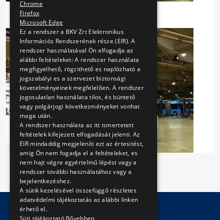
Chrome
Firefox
Microsoft Edge
Ez a rendszer a BKV Zrt Elektronikus
Információs Rendszerének része (EIR). A
rendszer használatával Ön elfogadja az
alábbi feltételeket: A rendszer használata
megfigyelhető, rögzithető es naplózható a
jogszabályi es a szervezet biztonsági
követelményeinek megfelelően. A rendszer
jogosulatlan használata tilos, és büntető
vagy polgárjogi következményeket vonhat
maga után.
A rendszer használata az itt ismertetett
feltételek kifejezett elfogadását jelenti. Az
EIR mindaddig megjeleníti ezt az értesitést,
amig Ön nem fogadja el a feltételeket, es
nem hajt végre egyértelmű lépést vagy a
rendszer további használatához vagy a
bejelentkezéshez.
A sütik kezelésével összefüggő részletes
adatvédelmi tájékoztatás az alábbi linken
érhető el.
Süti tájékoztató
Bővebben