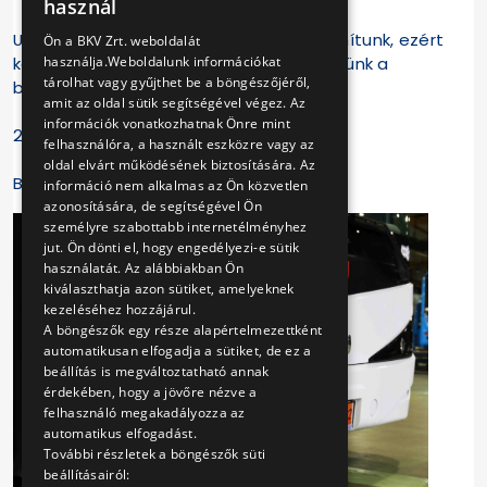
használ
ENGLISH
Utasaink véleményére továbbra is számítunk, ezért
Ön a BKV Zrt. weboldalát
használja.Weboldalunk információkat
kérjük, tapasztalataikat osszák meg velünk a
tárolhat vagy gyűjthet be a böngészőjéről,
bkv@bkv.hu e-mail címen.
amit az oldal sütik segítségével végez. Az
információk vonatkozhatnak Önre mint
2023. március 6.
felhasználóra, a használt eszközre vagy az
oldal elvárt működésének biztosítására. Az
BKV Zrt.
információ nem alkalmas az Ön közvetlen
azonosítására, de segítségével Ön
személyre szabottabb internetélményhez
jut. Ön dönti el, hogy engedélyezi-e sütik
használatát. Az alábbiakban Ön
kiválaszthatja azon sütiket, amelyeknek
kezeléséhez hozzájárul.
A böngészők egy része alapértelmezettként
automatikusan elfogadja a sütiket, de ez a
beállítás is megváltoztatható annak
érdekében, hogy a jövőre nézve a
felhasználó megakadályozza az
automatikus elfogadást.
További részletek a böngészők süti
beállításairól: