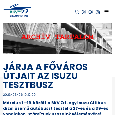
JÁRJA A FŐVÁROS
ÚTJAIT AZ ISUZU
TESZTBUSZ
2023-03-06 10:12:00
Március 1—19. között a BKV Zrt. egy Isuzu Citibus
dízel üzemű autóbuszt tesztel a 27-es és a 39-es
vonalakon. Számítunk utasaink véleményére!