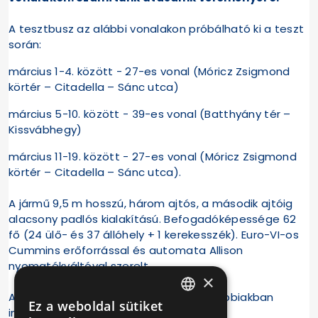
A tesztbusz az alábbi vonalakon próbálható ki a teszt
során:
március 1-4. között - 27-es vonal (Móricz Zsigmond
körtér – Citadella – Sánc utca)
március 5-10. között - 39-es vonal (Batthyány tér –
Kissvábhegy)
március 11-19. között - 27-es vonal (Móricz Zsigmond
körtér – Citadella – Sánc utca).
A jármű 9,5 m hosszú, három ajtós, a második ajtóig
alacsony padlós kialakítású. Befogadóképessége 62
fő (24 ülő- és 37 állóhely + 1 kerekesszék). Euro-VI-os
Cummins erőforrással és automata Allison
nyomatékváltóval szerelt.
×
Az autóbusz a tesztüzem során a továbbiakban
Ez a weboldal sütiket
HUNGARIAN
ingyenesen igénybe vehető!