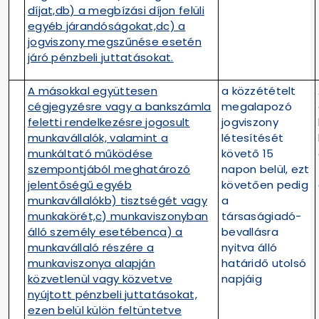
díjat,db) a megbízási díjon felüli
egyéb járandóságokat,dc) a
jogviszony megszűnése esetén
járó pénzbeli juttatásokat.
A másokkal együttesen
a közzétételt
cégjegyzésre vagy a bankszámla
megalapozó
feletti rendelkezésre jogosult
jogviszony
munkavállalók, valamint a
létesítését
munkáltató működése
követő 15
szempontjából meghatározó
napon belül, ezt
jelentőségű egyéb
követően pedig
munkavállalókb) tisztségét vagy
a
munkakörét,c) munkaviszonyban
társaságiadó-
álló személy esetébenca) a
bevallásra
munkavállaló részére a
nyitva álló
munkaviszonya alapján
határidő utolsó
közvetlenül vagy közvetve
napjáig
nyújtott pénzbeli juttatásokat,
ezen belül külön feltüntetve