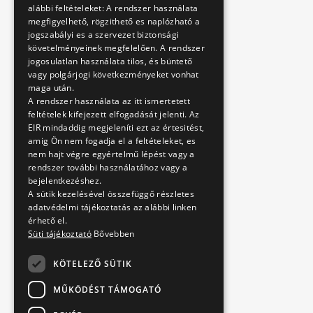
alábbi feltételeket: A rendszer használata
megfigyelhető, rögzithető es naplózható a
jogszabályi es a szervezet biztonsági
követelményeinek megfelelően. A rendszer
jogosulatlan használata tilos, és büntető
vagy polgárjogi következményeket vonhat
maga után.
A rendszer használata az itt ismertetett
feltételek kifejezett elfogadását jelenti. Az
EIR mindaddig megjeleníti ezt az értesitést,
amig Ön nem fogadja el a feltételeket, es
nem hajt végre egyértelmű lépést vagy a
rendszer további használatához vagy a
bejelentkezéshez.
A sütik kezelésével összefüggő részletes
adatvédelmi tájékoztatás az alábbi linken
érhető el.
Süti tájékoztató
Bővebben
KÖTELEZŐ SÜTIK
MŰKÖDÉST TÁMOGATÓ