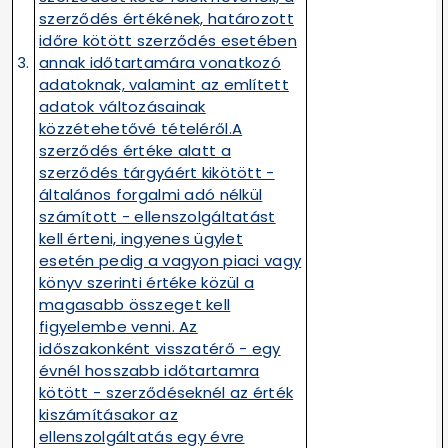
szerződés értékének, határozott
időre kötött szerződés esetében
3.
annak időtartamára vonatkozó
adatoknak, valamint az említett
adatok változásainak
közzétehetővé tételéről.A
szerződés értéke alatt a
szerződés tárgyáért kikötött -
általános forgalmi adó nélkül
számított - ellenszolgáltatást
kell érteni, ingyenes ügylet
esetén pedig a vagyon piaci vagy
könyv szerinti értéke közül a
magasabb összeget kell
figyelembe venni. Az
időszakonként visszatérő - egy
évnél hosszabb időtartamra
kötött - szerződéseknél az érték
kiszámításakor az
ellenszolgáltatás egy évre