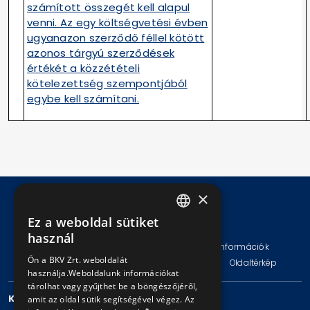
számított összegét kell alapul
venni. Az egy költségvetési évben
ugyanazon szerződő féllel kötött
azonos tárgyú szerződések
értékét a közzétételi
kötelezettség szempontjából
egybe kell számítani.
×
Ez a weboldal sütiket
© Copyright 2026 BKV Zrt.
HUNGARIAN
használ
Impresszum
Jogi nyilatkozat
Technikai információk
ENGLISH
Ön a BKV Zrt. weboldalát
Adatvédelmi politika és tájékoztatások
ÁSZF
Oldaltérkép
használja.Weboldalunk információkat
tárolhat vagy gyűjthet be a böngészőjéről,
KAPCSOLAT
amit az oldal sütik segítségével végez. Az