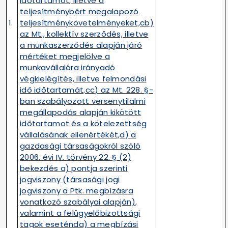
időtartamot, illetve a
teljesítménybért megalapozó
1.
teljesítménykövetelményeket,cb)
az Mt., kollektív szerződés, illetve
a munkaszerződés alapján járó
mértéket megjelölve a
munkavállalóra irányadó
végkielégítés, illetve felmondási
idő időtartamát,cc) az Mt. 228. §-
ban szabályozott versenytilalmi
megállapodás alapján kikötött
időtartamot és a kötelezettség
vállalásának ellenértékét,d) a
gazdasági társaságokról szóló
2006. évi IV. törvény 22. § (2)
bekezdés a) pontja szerinti
jogviszony (társasági jogi
jogviszony a Ptk. megbízásra
vonatkozó szabályai alapján),
valamint a felügyelőbizottsági
tagok eseténda) a megbízási