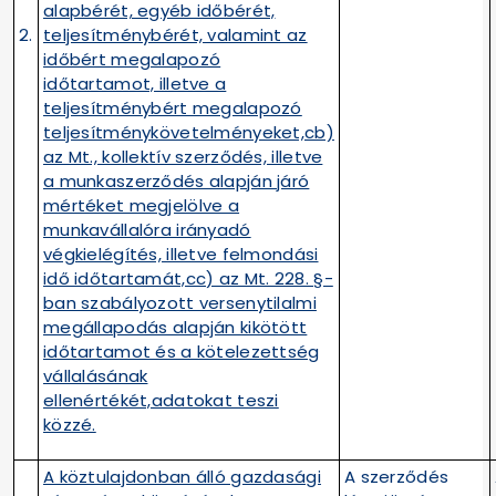
alapbérét, egyéb időbérét,
2.
teljesítménybérét, valamint az
időbért megalapozó
időtartamot, illetve a
teljesítménybért megalapozó
teljesítménykövetelményeket,cb)
az Mt., kollektív szerződés, illetve
a munkaszerződés alapján járó
mértéket megjelölve a
munkavállalóra irányadó
végkielégítés, illetve felmondási
idő időtartamát,cc) az Mt. 228. §-
ban szabályozott versenytilalmi
megállapodás alapján kikötött
időtartamot és a kötelezettség
vállalásának
ellenértékét,adatokat teszi
közzé.
A köztulajdonban álló gazdasági
A szerződés