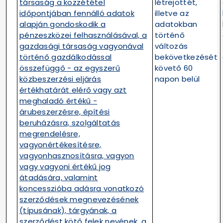
társaság a közzététel
létrejöttét,
időpontjában fennálló adatok
illetve az
alapján gondoskodik a
adatokban
pénzeszközei felhasználásával, a
történő
gazdasági társaság vagyonával
változás
történő gazdálkodással
bekövetkezését
összefüggő - az egyszerű
követő 60
közbeszerzési eljárás
napon belül
értékhatárát elérő vagy azt
meghaladó értékű -
árubeszerzésre, építési
beruházásra, szolgáltatás
megrendelésre,
vagyonértékesítésre,
vagyonhasznosításra, vagyon
vagy vagyoni értékű jog
átadására, valamint
koncesszióba adásra vonatkozó
szerződések megnevezésének
(típusának), tárgyának, a
szerződést kötő felek nevének, a