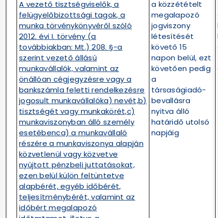
A vezető tisztségviselők, a
a közzétételt
felügyelőbizottsági tagok, a
megalapozó
munka törvénykönyvéről szóló
jogviszony
2012. évi I. törvény (a
létesítését
továbbiakban: Mt.) 208. §-a
követő 15
szerint vezető állású
napon belül, ezt
munkavállalók, valamint az
követően pedig
önállóan cégjegyzésre vagy a
a
bankszámla feletti rendelkezésre
társaságiadó-
jogosult munkavállalóka) nevét,b)
bevallásra
tisztségét vagy munkakörét,c)
nyitva álló
munkaviszonyban álló személy
határidő utolsó
esetébenca) a munkavállaló
napjáig
részére a munkaviszonya alapján
közvetlenül vagy közvetve
nyújtott pénzbeli juttatásokat,
ezen belül külön feltüntetve
alapbérét, egyéb időbérét,
teljesítménybérét, valamint az
időbért megalapozó