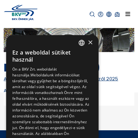
×
Ez a weboldal sütiket
HUNGARIAN
használ
II.15. (ARCHÍVUM)
ENGLISH
Ön a BKV Zrt. weboldalát
használja.Weboldalunk információkat
Adatszolgáltatás elutasított igénylésekről 2025
tárolhat vagy gyűjthet be a böngészőjéről,
amit az oldal sütik segítségével végez. Az
A legutóbbi módosítás ideje: 2026.01.23.
információk vonatkozhatnak Önre mint
felhasználóra, a használt eszközre vagy az
oldal elvárt működésének biztosítására. Az
információ nem alkalmas az Ön közvetlen
azonosítására, de segítségével Ön
személyre szabottabb internetélményhez
jut. Ön dönti el, hogy engedélyezi-e sütik
használatát. Az alábbiakban Ön