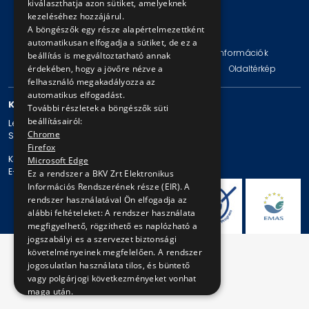
kiválaszthatja azon sütiket, amelyeknek
kezeléséhez hozzájárul.
A böngészők egy része alapértelmezettként
© Copyright 2026 BKV Zrt.
automatikusan elfogadja a sütiket, de ez a
Impresszum
Jogi nyilatkozat
Technikai információk
beállítás is megváltoztatható annak
Adatvédelmi politika és tájékoztatások
ÁSZF
Oldaltérkép
érdekében, hogy a jövőre nézve a
felhasználó megakadályozza az
automatikus elfogadást.
KAPCSOLAT
További részletek a böngészők süti
beállításairól:
Levelezési cím: 1980 Budapest, Pf. 11.
Chrome
Székhely: 1980 Budapest, Akácfa u. 15.
Firefox
Központi telefonszám: + 36 1 461-65-00
Microsoft Edge
E-mail cím: bkv@bkv.hu
Ez a rendszer a BKV Zrt Elektronikus
Információs Rendszerének része (EIR). A
rendszer használatával Ön elfogadja az
alábbi feltételeket: A rendszer használata
megfigyelhető, rögzithető es naplózható a
jogszabályi es a szervezet biztonsági
követelményeinek megfelelően. A rendszer
jogosulatlan használata tilos, és büntető
vagy polgárjogi következményeket vonhat
maga után.
A rendszer használata az itt ismertetett