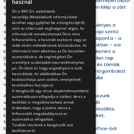
kötelezően maszkot kell viselni, amikor bármilyen okból
használ
az utasok közé megy, vagy a megállóban kilép a zárt
ENGLISH
Ön a BKV Zrt. weboldalát
vezetőfülkéből.
használja.Weboldalunk információkat
tárolhat vagy gyűjthet be a böngészőjéről,
A BKV minden ágazatára továbbra is érvényes a
amit az oldal sütik segítségével végez. Az
szigorú takarítási normák betartása, a napi szintű
információk vonatkozhatnak Önre mint
vegyszeres fertőtlenítés, amely során naponta - a
felhasználóra, a használt eszközre vagy az
napi takarítási technológiához kapcsolódóan – sor
oldal elvárt működésének biztosítására. Az
kerül az utasokkal érintkező felületek, valamint a
információ nem alkalmas az Ön közvetlen
azonosítására, de segítségével Ön
járművezetői fülke fertőtlenítésére. Minden nap
személyre szabottabb internetélményhez
fertőtlenítik a kapaszkodókat, az ülések és támlák
jut. Ön dönti el, hogy engedélyezi-e sütik
műanyag peremeit, és felületeit, a nyomógombokat
használatát. Az alábbiakban Ön
és környezetüket, az ajtókat, a vezetőfülke
kiválaszthatja azon sütiket, amelyeknek
valamennyi kezelőszervét, az üléseket.
kezeléséhez hozzájárul.
A böngészők egy része alapértelmezettként
A járványügyi vészhelyzet kezdete óta hozunk
automatikusan elfogadja a sütiket, de ez a
utasaink és dolgozóink védelmét szolgáló
beállítás is megváltoztatható annak
érdekében, hogy a jövőre nézve a
intézkedéseket: szünetel az elsőajtós felszállás,
felhasználó megakadályozza az
kordonnal választottuk el járművezetőinket,
automatikus elfogadást.
folyamatosan védőfelszerelést
További részletek a böngészők süti
biztosítottunk dolgozóinknak és home office-ból
beállításairól: