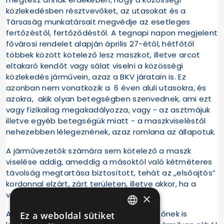
közlekedésben résztvevőket, az utasokat és a
Társaság munkatársait megvédje az esetleges
fertőzéstől, fertőződéstől. A tegnapi napon megjelent
fővárosi rendelet alapján április 27-étől, hétfőtől
többek között kötelező lesz maszkot, illetve arcot
eltakaró kendőt vagy sálat viselni a közösségi
közlekedés járművein, azaz a BKV járatain is. Ez
azonban nem vonatkozik a 6 éven aluli utasokra, és
azokra, akik olyan betegségben szenvednek, ami ezt
vagy fizikailag megakadályozza, vagy - az asztmájuk
illetve egyéb betegségük miatt - a maszkviseléstől
nehezebben lélegeznének, azaz romlana az állapotuk.
A járművezetők számára sem kötelező a maszk
viselése addig, ameddig a másoktól való kétméteres
távolság megtartása biztosított, tehát az „elsőajtós”
kordonnal elzárt, zárt területen, illetve akkor, ha a
vezetőfülkében tartózkodnak.
×
Abban az esetben viszont a járművezetőnek is
Ez a weboldal sütiket
HUNGARIAN