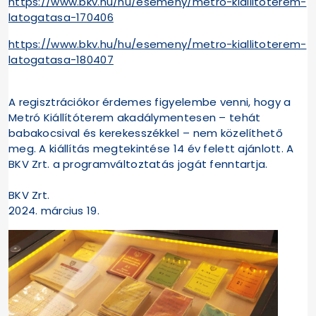
https://www.bkv.hu/hu/esemeny/metro-kiallitoterem-
latogatasa-170406
https://www.bkv.hu/hu/esemeny/metro-kiallitoterem-
latogatasa-180407
A regisztrációkor érdemes figyelembe venni, hogy a
Metró Kiállítóterem akadálymentesen – tehát
babakocsival és kerekesszékkel – nem közelíthető
meg. A kiállítás megtekintése 14 év felett ajánlott. A
BKV Zrt. a programváltoztatás jogát fenntartja.
BKV Zrt.
2024. március 19.