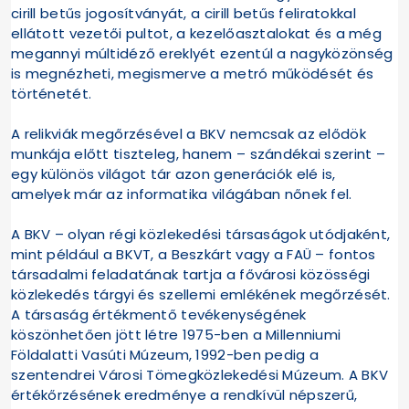
cirill betűs jogosítványát, a cirill betűs feliratokkal
ellátott vezetői pultot, a kezelőasztalokat és a még
megannyi múltidéző ereklyét ezentúl a nagyközönség
is megnézheti, megismerve a metró működését és
történetét.
A relikviák megőrzésével a BKV nemcsak az elődök
munkája előtt tiszteleg, hanem – szándékai szerint –
egy különös világot tár azon generációk elé is,
amelyek már az informatika világában nőnek fel.
A BKV – olyan régi közlekedési társaságok utódjaként,
mint például a BKVT, a Beszkárt vagy a FAÜ – fontos
társadalmi feladatának tartja a fővárosi közösségi
közlekedés tárgyi és szellemi emlékének megőrzését.
A társaság értékmentő tevékenységének
köszönhetően jött létre 1975-ben a Millenniumi
Földalatti Vasúti Múzeum, 1992-ben pedig a
szentendrei Városi Tömegközlekedési Múzeum. A BKV
értékőrzésének eredménye a rendkívül népszerű,