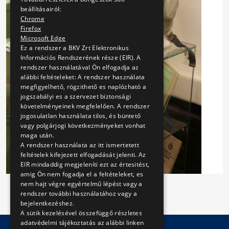
beállításairól:
Chrome
Firefox
Microsoft Edge
Ez a rendszer a BKV Zrt Elektronikus
Információs Rendszerének része (EIR). A
rendszer használatával Ön elfogadja az
alábbi feltételeket: A rendszer használata
megfigyelhető, rögzithető es naplózható a
jogszabályi es a szervezet biztonsági
követelményeinek megfelelően. A rendszer
jogosulatlan használata tilos, és büntető
vagy polgárjogi következményeket vonhat
maga után.
A rendszer használata az itt ismertetett
feltételek kifejezett elfogadását jelenti. Az
EIR mindaddig megjeleníti ezt az értesitést,
amig Ön nem fogadja el a feltételeket, es
nem hajt végre egyértelmű lépést vagy a
rendszer további használatához vagy a
bejelentkezéshez.
A sütik kezelésével összefüggő részletes
adatvédelmi tájékoztatás az alábbi linken