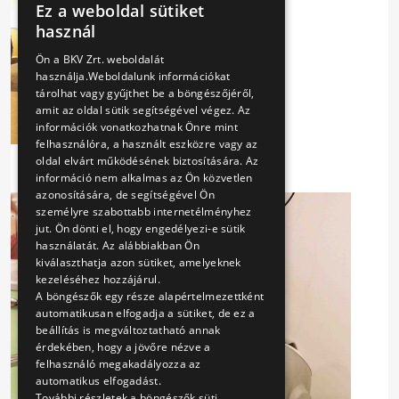
Ez a weboldal sütiket
HUNGARIAN
használ
ENGLISH
Ön a BKV Zrt. weboldalát
használja.Weboldalunk információkat
tárolhat vagy gyűjthet be a böngészőjéről,
amit az oldal sütik segítségével végez. Az
információk vonatkozhatnak Önre mint
felhasználóra, a használt eszközre vagy az
oldal elvárt működésének biztosítására. Az
információ nem alkalmas az Ön közvetlen
azonosítására, de segítségével Ön
személyre szabottabb internetélményhez
jut. Ön dönti el, hogy engedélyezi-e sütik
használatát. Az alábbiakban Ön
kiválaszthatja azon sütiket, amelyeknek
kezeléséhez hozzájárul.
A böngészők egy része alapértelmezettként
automatikusan elfogadja a sütiket, de ez a
beállítás is megváltoztatható annak
érdekében, hogy a jövőre nézve a
felhasználó megakadályozza az
automatikus elfogadást.
További részletek a böngészők süti