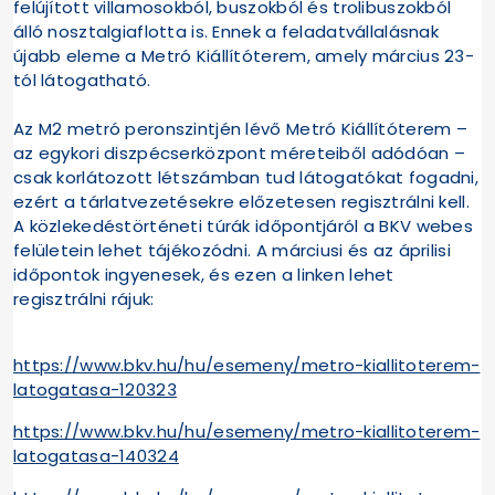
felújított villamosokból, buszokból és trolibuszokból
álló nosztalgiaflotta is. Ennek a feladatvállalásnak
újabb eleme a Metró Kiállítóterem, amely március 23-
tól látogatható.
Az M2 metró peronszintjén lévő Metró Kiállítóterem –
az egykori diszpécserközpont méreteiből adódóan –
csak korlátozott létszámban tud látogatókat fogadni,
ezért a tárlatvezetésekre előzetesen regisztrálni kell.
A közlekedéstörténeti túrák időpontjáról a BKV webes
felületein lehet tájékozódni. A márciusi és az áprilisi
időpontok ingyenesek, és ezen a linken lehet
regisztrálni rájuk:
https://www.bkv.hu/hu/esemeny/metro-kiallitoterem-
latogatasa-120323
https://www.bkv.hu/hu/esemeny/metro-kiallitoterem-
latogatasa-140324