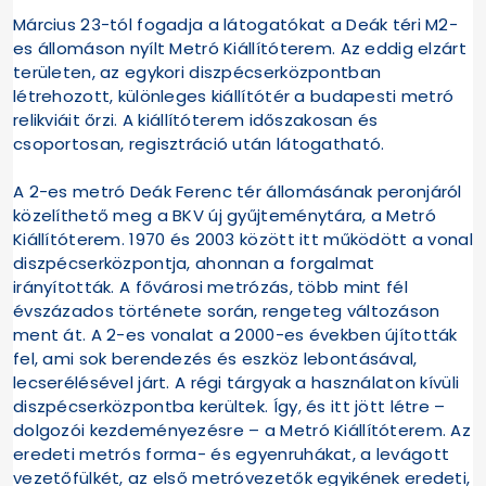
Március 23-tól fogadja a látogatókat a Deák téri M2-
es állomáson nyílt Metró Kiállítóterem. Az eddig elzárt
területen, az egykori diszpécserközpontban
létrehozott, különleges kiállítótér a budapesti metró
relikviáit őrzi. A kiállítóterem időszakosan és
csoportosan, regisztráció után látogatható.
A 2-es metró Deák Ferenc tér állomásának peronjáról
közelíthető meg a BKV új gyűjteménytára, a Metró
Kiállítóterem. 1970 és 2003 között itt működött a vonal
diszpécserközpontja, ahonnan a forgalmat
irányították. A fővárosi metrózás, több mint fél
évszázados története során, rengeteg változáson
ment át. A 2-es vonalat a 2000-es években újították
fel, ami sok berendezés és eszköz lebontásával,
lecserélésével járt. A régi tárgyak a használaton kívüli
diszpécserközpontba kerültek. Így, és itt jött létre –
dolgozói kezdeményezésre – a Metró Kiállítóterem. Az
eredeti metrós forma- és egyenruhákat, a levágott
vezetőfülkét, az első metróvezetők egyikének eredeti,