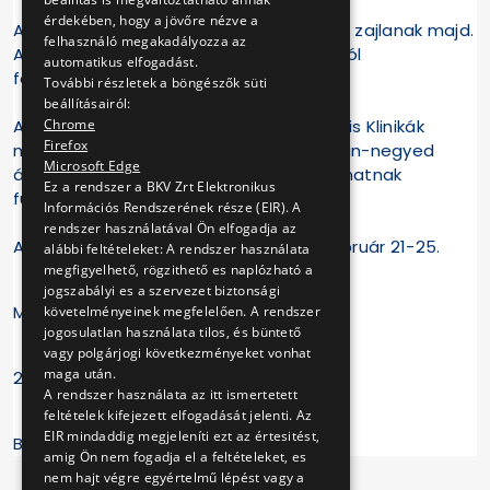
érdekében, hogy a jövőre nézve a
A füstpróbák hétköznap 8-17 óra között zajlanak majd.
felhasználó megakadályozza az
A füstpróbák helyszíneiről és időpontjáról
automatikus elfogadást.
folyamatosan tájékoztatást adunk.
További részletek a böngészők süti
beállításairól:
Chrome
Az első füstpróba helyszíne: Semmelweis Klinikák
Firefox
metróállomás. A Nagyvárad tér és Corvin-negyed
Microsoft Edge
állomások közötti szakaszon tapasztalhatnak
Ez a rendszer a BKV Zrt Elektronikus
füstkiáramlást.
Információs Rendszerének része (EIR). A
rendszer használatával Ön elfogadja az
Az első füstpróba időtartama: 2022. február 21-25.
alábbi feltételeket: A rendszer használata
megfigyelhető, rögzithető es naplózható a
jogszabályi es a szervezet biztonsági
Megértésüket előre is köszönjük!
követelményeinek megfelelően. A rendszer
jogosulatlan használata tilos, és büntető
vagy polgárjogi következményeket vonhat
maga után.
2022.02.18.
A rendszer használata az itt ismertetett
feltételek kifejezett elfogadását jelenti. Az
EIR mindaddig megjeleníti ezt az értesitést,
BKV Zrt.
amig Ön nem fogadja el a feltételeket, es
nem hajt végre egyértelmű lépést vagy a