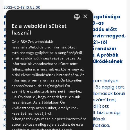
2022-02-18 10:52:00
×
A BKV Zrt. Metró Felújítási Projekt Igazgatósága
tájékoztatja a lakosságot, hogy az M3-as
Ez a weboldal sütiket
HUNGARIAN
metróvonal középső szakaszának átadás előtt
használ
álló három állomásán – Kálvin tér, Corvin-negyed,
ENGLISH
Ön a BKV Zrt. weboldalát
Semmelweis Klinikák – 2022. február 21-től
használja.Weboldalunk információkat
március végéig a hő- és füstelvezető rendszer
tárolhat vagy gyűjthet be a böngészőjéről,
megfelelőségének tesztelését végzik. A próbák
amit az oldal sütik segítségével végez. Az
célja az új berendezések hatékony működésének
információk vonatkozhatnak Önre mint
ellenőrzése.
felhasználóra, a használt eszközre vagy az
oldal elvárt működésének biztosítására. Az
A bő egy hónapig tartó tesztsorozat három helyen
információ nem alkalmas az Ön közvetlen
azonosítására, de segítségével Ön
zajlik, és helyszínenként várhatóan négy-öt napig tart.
személyre szabottabb internetélményhez
A metró szellőző kivezetésein – metróállomások körüli
jut. Ön dönti el, hogy engedélyezi-e sütik
műtárgyaknál – füst kiáramlására lehet számítani,
használatát. Az alábbiakban Ön
naponta akár több alkalommal is. Az előállított
kiválaszthatja azon sütiket, amelyeknek
égésterméknek sem az állomások kijelölt biztonsági
kezeléséhez hozzájárul.
zónáiban, sem a felszíni füstkivezető nyílások
A böngészők egy része alapértelmezettként
automatikusan elfogadja a sütiket, de ez a
környezetében nincs egészségkárosító hatása.
beállítás is megváltoztatható annak