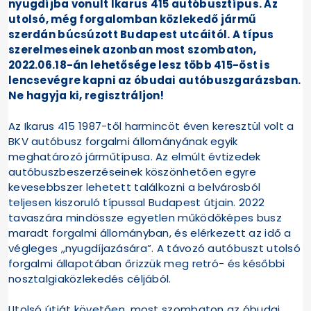
nyugdíjba vonult Ikarus 415 autóbusztípus. Az
utolsó, még forgalomban közlekedő jármű
szerdán búcsúzott Budapest utcáitól. A típus
szerelmeseinek azonban most szombaton,
2022.06.18-án lehetősége lesz több 415-öst is
lencsevégre kapni az óbudai autóbuszgarázsban.
Ne hagyja ki, regisztráljon!
Az Ikarus 415 1987-től harmincöt éven keresztül volt a
BKV autóbusz forgalmi állományának egyik
meghatározó járműtípusa. Az elmúlt évtizedek
autóbuszbeszerzéseinek köszönhetően egyre
kevesebbszer lehetett találkozni a belvárosból
teljesen kiszoruló típussal Budapest útjain. 2022
tavaszára mindössze egyetlen működőképes busz
maradt forgalmi állományban, és elérkezett az idő a
végleges „nyugdíjazására”. A távozó autóbuszt utolsó
forgalmi állapotában őrizzük meg retró- és későbbi
nosztalgiaközlekedés céljából.
Utolsó útját követően, most szombaton az óbudai