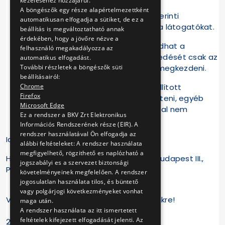
kezeléséhez hozzájárul.
A böngészők egy része alapértelmezettként
A telephelyre csak a regisztráció szerinti
automatikusan elfogadja a sütiket, de ez a
idősávban van módunk beengedni a látogatókat.
beállítás is megváltoztatható annak
érdekében, hogy a jövőre nézve a
Egyszerre 50 regisztrált fő tartózkodhat a
felhasználó megakadályozza az
telephelyen, így az új turnus beengedését csak az
automatikus elfogadást.
További részletek a böngészők süti
előző turnus távozása után tudjuk megkezdeni.
beállításairól:
Chrome
Az eseményen csak a fotózásra kiállított
Firefox
járművekről lehet felvételeket készíteni, egyéb
Microsoft Edge
programot, telephelybejárást ezúttal nem
Ez a rendszer a BKV Zrt Elektronikus
tartunk.
Információs Rendszerének része (EIR). A
rendszer használatával Ön elfogadja az
Időpont: 2022.06.18., szombat 9-11 óráig
alábbi feltételeket: A rendszer használata
megfigyelhető, rögzithető es naplózható a
Helyszín: Óbuda Autóbuszgarázs, 1037 Budapest III.,
jogszabályi es a szervezet biztonsági
Pomázi út 15.
követelményeinek megfelelően. A rendszer
jogosulatlan használata tilos, és büntető
vagy polgárjogi következményeket vonhat
Várjuk Óbudán, regisztráljon eseményünkre!
maga után.
A rendszer használata az itt ismertetett
feltételek kifejezett elfogadását jelenti. Az
2022.06.16.