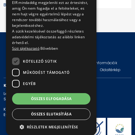
EIR mindaddig megjeleníti ezt az értesitést,
BKV Zrt.
amig Ön nem fogadja el a feltételeket, es
nem hajt végre egyértelmű lépést vagy a
rendszer további használatához vagy a
bejelentkezéshez.
A sütik kezelésével összefüggő részletes
adatvédelmi tájékoztatás az alábbi linken
érhető el.
Süti tájékoztató
Bővebben
© Copyright 2026 BKV Zrt.
KÖTELEZŐ SÜTIK
Impresszum
Jogi nyilatkozat
Technikai információk
Adatvédelmi politika és tájékoztatások
ÁSZF
Oldaltérkép
MŰKÖDÉST TÁMOGATÓ
EGYÉB
KAPCSOLAT
Levelezési cím: 1980 Budapest, Pf. 11.
ÖSSZES ELFOGADÁSA
Székhely: 1980 Budapest, Akácfa u. 15.
Központi telefonszám: + 36 1 461-65-00
ÖSSZES ELUTASÍTÁSA
E-mail cím: bkv@bkv.hu
RÉSZLETEK MEGJELENÍTÉSE