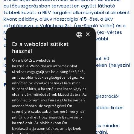
autóbuszgarázsban tervezetten együtt látható
többek között a BKV forgalmi állományából utolsóként
kivont példány, a BKV nosztalgia 415-öse, a BKV
oktatóbusza, a Volánbusz Zrt. (ex-Somló Volán) és a
Magyar Műszaki és Közlekedési Múzeum (ex-Vértes
×
Volán) megőrzött 415-ösei, valamint további
Ez a weboldal sütiket
autóbuszok.
HUNGARIAN
használ
ENGLISH
Az eseményre 200 érdeklődő (fél óránként 50
Ön a BKV Zrt. weboldalát
látogató) regisztrálhat online a lenti linkeken (helyszíni
használja.Weboldalunk információkat
regisztráció nincs).
tárolhat vagy gyűjthet be a böngészőjéről,
amit az oldal sütik segítségével végez. Az
információk vonatkozhatnak Önre mint
Fontos információk a fotós napról:
felhasználóra, a használt eszközre vagy az
oldal elvárt működésének biztosítására. Az
Az eseményre kötelező az online regisztráció!
információ nem alkalmas az Ön közvetlen
azonosítására, de segítségével Ön
Helyszíni regisztráció nincs, csak az alábbi linken
személyre szabottabb internetélményhez
fogadunk előzetes jelentkezést!
jut. Ön dönti el, hogy engedélyezi-e sütik
használatát. Az alábbiakban Ön
Családok, baráti társaságok esetén is minden
kiválaszthatja azon sütiket, amelyeknek
látogatónak külön szükséges regisztrálni.