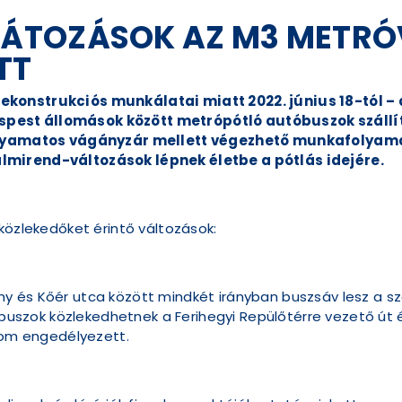
ÁTOZÁSOK AZ M3 METR
TT
ekonstrukciós munkálatai miatt 2022. június 18-tól 
est állomások között metrópótló autóbuszok szállítj
olyamatos vágányzár mellett végezhető munkafolyamato
lmirend-változások lépnek életbe a pótlás idejére.
 közlekedőket érintő változások:
ány és Kőér utca között mindkét irányban buszsáv lesz a sz
buszok közlekedhetnek a Ferihegyi Repülőtérre vezető út é
lom engedélyezett.