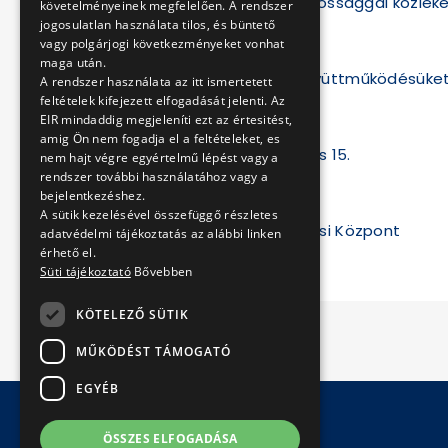
Kérjük, fokozott óvatossággal közleke
követelményeinek megfelelően. A rendszer
jogosulatlan használata tilos, és büntető
vagy polgárjogi következményeket vonhat
maga után.
Megértésüket és együttműködésüket 
A rendszer használata az itt ismertetett
feltételek kifejezett elfogadását jelenti. Az
EIR mindaddig megjeleníti ezt az értesitést,
amig Ön nem fogadja el a feltételeket, es
Budapest, 2022. június 15.
nem hajt végre egyértelmű lépést vagy a
rendszer további használatához vagy a
BKV Zrt.
bejelentkezéshez.
A sütik kezelésével összefüggő részletes
Budapesti Közlekedési Központ
adatvédelmi tájékoztatás az alábbi linken
érhető el.
Süti tájékoztató
Bővebben
KÖTELEZŐ SÜTIK
MŰKÖDÉST TÁMOGATÓ
EGYÉB
ÖSSZES ELFOGADÁSA