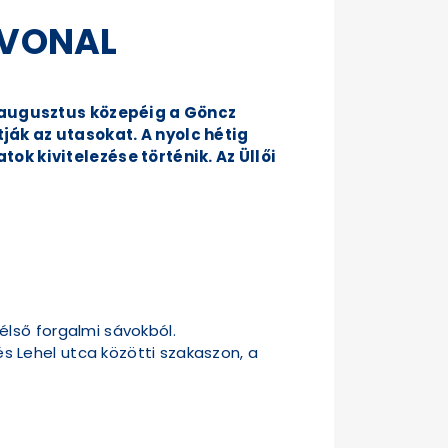
ÓVONAL
– augusztus közepéig a Göncz
ák az utasokat. A nyolc hétig
k kivitelezése történik. Az Üllői
élső forgalmi sávokból.
s Lehel utca közötti szakaszon, a