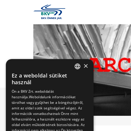
×
Ez a weboldal sütiket
HUNGARIAN
használ
ENGLISH
Ön a BKV Zrt. weboldalát
használja.Weboldalunk információkat
tárolhat vagy gyűjthet be a böngészőjéről,
amit az oldal sütik segítségével végez. Az
információk vonatkozhatnak Önre mint
felhasználóra, a használt eszközre vagy az
oldal elvárt működésének biztosítására. Az
információ nem alkalmas az Ön közvetlen