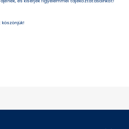
djenek, és kísérjék figyelemmel tájékoztatásainkat!
köszönjük!