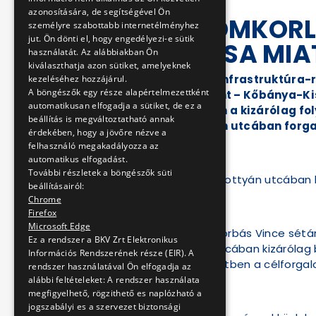
azonosítására, de segítségével Ön
FORGALOMKORL
személyre szabottabb internetélményhez
jut. Ön dönti el, hogy engedélyezi-e sütik
FELÚJÍTÁSA MIA
használatát. Az alábbiakban Ön
kiválaszthatja azon sütiket, amelyeknek
Az M3 metróvonal infrastruktúra-r
kezeléséhez hozzájárul.
A böngészők egy része alapértelmezettként
Árpád városközpont – Kőbánya-Kisp
automatikusan elfogadja a sütiket, de ez a
tartó lezárás idején a kizárólag f
beállítás is megváltoztatható annak
úton és Vak Bottyán utcában forga
érdekében, hogy a jövőre nézve a
felhasználó megakadályozza az
automatikus elfogadást.
További részletek a böngészők süti
Az Üllői úton és Vak Bottyán utcában
beállításairól:
Chrome
Firefox
Microsoft Edge
Az Üllői úton, a Borbás Vince sét
Ez a rendszer a BKV Zrt Elektronikus
A Vak Bottyán utcában kizárólag 
Információs Rendszerének része (EIR). A
lakóházas övezetben a célforga
rendszer használatával Ön elfogadja az
alábbi feltételeket: A rendszer használata
megfigyelhető, rögzithető es naplózható a
jogszabályi es a szervezet biztonsági