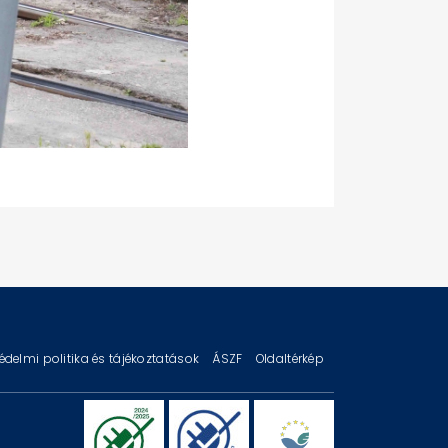
édelmi politika és tájékoztatások
ÁSZF
Oldaltérkép