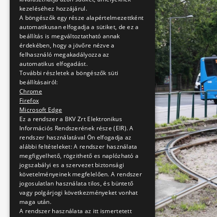
kezeléséhez hozzájárul.
A böngészők egy része alapértelmezettként
automatikusan elfogadja a sütiket, de ez a
beállítás is megváltoztatható annak
érdekében, hogy a jövőre nézve a
felhasználó megakadályozza az
automatikus elfogadást.
További részletek a böngészők süti
beállításairól:
Chrome
Firefox
Microsoft Edge
Ez a rendszer a BKV Zrt Elektronikus
Információs Rendszerének része (EIR). A
rendszer használatával Ön elfogadja az
alábbi feltételeket: A rendszer használata
megfigyelhető, rögzithető es naplózható a
jogszabályi es a szervezet biztonsági
követelményeinek megfelelően. A rendszer
jogosulatlan használata tilos, és büntető
vagy polgárjogi következményeket vonhat
maga után.
A rendszer használata az itt ismertetett