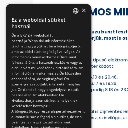
ELEKTROMOS MID
×
Ez a weboldal sütiket
HUNGARIAN
2023-04-11 13:05:00
használ
Április 12-től újra Isuzu buszt te
ENGLISH
Ön a BKV Zrt. weboldalát
közlekedik majd. Kérjük, most is 
használja.Weboldalunk információkat
tárolhat vagy gyűjthet be a böngészőjéről,
amit az oldal sütik segítségével végez. Az
információk vonatkozhatnak Önre mint
Az Isuzu Novociti Volt típusú elektromo
felhasználóra, a használt eszközre vagy az
Kálmán tér és a Dísz tér között:
oldal elvárt működésének biztosítására. Az
információ nem alkalmas az Ön közvetlen
hétköznapokon 6.10 és 20.46,
azonosítására, de segítségével Ön
szombatonként 6.17 és 19.36,
személyre szabottabb internetélményhez
vasárnaponként pedig 8.18 és 23.
jut. Ön dönti el, hogy engedélyezi-e sütik
használatát. Az alábbiakban Ön
kiválaszthatja azon sütiket, amelyeknek
kezeléséhez hozzájárul.
A tesztbuszon ezúttal is díjmentes 
A böngészők egy része alapértelmezettként
automatikusan elfogadja a sütiket, de ez a
nyomon követhető lesz, színvilága, ut
beállítás is megváltoztatható annak
érdekében, hogy a jövőre nézve a