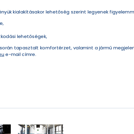
ényük kialakításakor lehetőség szerint legyenek figyelemm
e,
kodási lehetőségek,
orán tapasztalt komfortérzet, valamint a jármű megjelené
hu
e-mail címre.