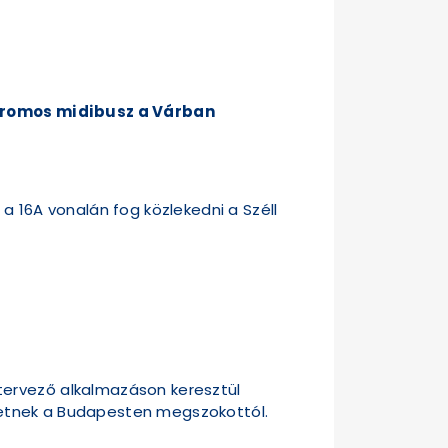
ektromos midibusz a Várban
t a 16A vonalán fog közlekedni a Széll
tervező alkalmazáson keresztül
érhetnek a Budapesten megszokottól.