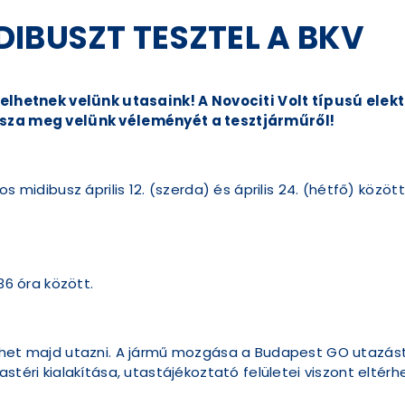
IBUSZT TESZTEL A BKV
sztelhetnek velünk utasaink! A Novociti Volt típusú el
ossza meg velünk véleményét a tesztjárműről!
s midibusz április 12. (szerda) és április 24. (hétfő) közöt
36 óra között.
lehet majd utazni. A jármű mozgása a Budapest GO utazás
astéri kialakítása, utastájékoztató felületei viszont elt