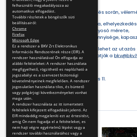
felhasználó megakadályozza az
automatikus elfogadást.
Kérjük, hogy a tesztelés során, vélem
További részletek a böngészők süti
beállításairól:
utasülések száma, elhelyezkedés
Chrome
ülések közötti folyosó mérete,
Firefox
kapaszkodók mennyisége, kapasz
Microsoft Edge
Ez a rendszer a BKV Zrt Elektronikus
de fontos szempont lehet az utazás s
Információs Rendszerének része (EIR). A
javaslataikat megírhatják a
bkv@bkv.
rendszer használatával Ön elfogadja az
alábbi feltételeket: A rendszer használata
megfigyelhető, rögzithető es naplózható a
jogszabályi es a szervezet biztonsági
Budapest, 2023. április 11.
követelményeinek megfelelően. A rendszer
jogosulatlan használata tilos, és büntető
vagy polgárjogi következményeket vonhat
maga után.
BKV Zrt.
A rendszer használata az itt ismertetett
feltételek kifejezett elfogadását jelenti. Az
EIR mindaddig megjeleníti ezt az értesitést,
A cikk galériája
amig Ön nem fogadja el a feltételeket, es
nem hajt végre egyértelmű lépést vagy a
rendszer további használatához vagy a