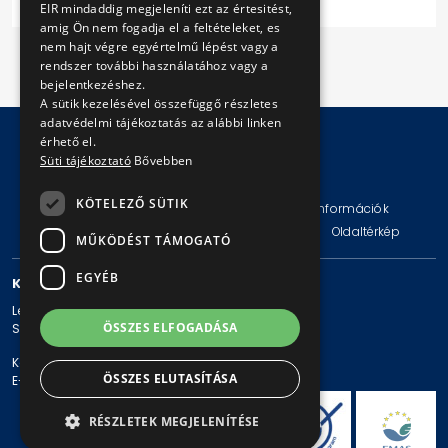
EIR mindaddig megjeleníti ezt az értesitést,
amig Ön nem fogadja el a feltételeket, es
nem hajt végre egyértelmű lépést vagy a
rendszer további használatához vagy a
bejelentkezéshez.
A sütik kezelésével összefüggő részletes
adatvédelmi tájékoztatás az alábbi linken
érhető el.
Süti tájékoztató
Bővebben
© Copyright 2026 BKV Zrt.
KÖTELEZŐ SÜTIK
Impresszum
Jogi nyilatkozat
Technikai információk
Adatvédelmi politika és tájékoztatások
ÁSZF
Oldaltérkép
MŰKÖDÉST TÁMOGATÓ
EGYÉB
KAPCSOLAT
Levelezési cím: 1980 Budapest, Pf. 11.
ÖSSZES ELFOGADÁSA
Székhely: 1980 Budapest, Akácfa u. 15.
Központi telefonszám: + 36 1 461-65-00
ÖSSZES ELUTASÍTÁSA
E-mail cím: bkv@bkv.hu
RÉSZLETEK MEGJELENÍTÉSE