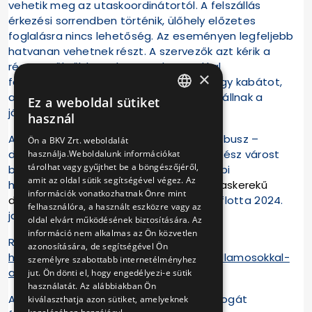
vehetik meg az utaskoordinátortól. A felszállás
érkezési sorrendben történik, ülőhely előzetes
foglalásra nincs lehetőség. Az eseményen legfeljebb
hatvanan vehetnek részt. A szervezők azt kérik a
résztvevőktől, hogy hozzanak magukkal
×
fényvisszaverő láthatósági mellényt vagy kabátot,
amelyet a fotózások idején, amikor leszállnak a
Ez a weboldal sütiket
HUNGARIAN
járműről, kötelező viselni.
használ
ENGLISH
A BKV fényflottája – hat villamos és két busz –
Ön a BKV Zrt. weboldalát
december 1-jén indult el és szinte az egész várost
használja.Weboldalunk információkat
tárolhat vagy gyűjthet be a böngészőjéről,
behálózza, hozzájárulva a főváros ünnepi
amit az oldal sütik segítségével végez. Az
hangulatához. A
feldíszített ünnepi fogaskerekű
információk vonatkozhatnak Önre mint
december 11-én állt forgalomba.
A fényflotta 2024.
felhasználóra, a használt eszközre vagy az
január 7-ig közlekedik.
oldal elvárt működésének biztosítására. Az
információ nem alkalmas az Ön közvetlen
Regisztráció:
azonosítására, de segítségével Ön
https://www.bkv.hu/hu/esemeny/fenyvillamosokkal-
személyre szabottabb internetélményhez
az-ejszakaban-fotosmenet-9911
jut. Ön dönti el, hogy engedélyezi-e sütik
használatát. Az alábbiakban Ön
A BKV és a BKK a programváltoztatást jogát
kiválaszthatja azon sütiket, amelyeknek