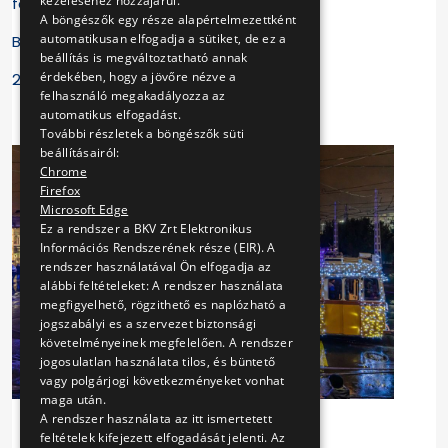
kezeléséhez hozzájárul.
fenntartja!
A böngészők egy része alapértelmezettként
automatikusan elfogadja a sütiket, de ez a
BKV Zrt.
beállítás is megváltoztatható annak
érdekében, hogy a jövőre nézve a
2023. december 23.
felhasználó megakadályozza az
automatikus elfogadást.
További részletek a böngészők süti
beállításairól:
Chrome
Firefox
Microsoft Edge
Ez a rendszer a BKV Zrt Elektronikus
Információs Rendszerének része (EIR). A
rendszer használatával Ön elfogadja az
alábbi feltételeket: A rendszer használata
megfigyelhető, rögzithető es naplózható a
jogszabályi es a szervezet biztonsági
követelményeinek megfelelően. A rendszer
jogosulatlan használata tilos, és büntető
vagy polgárjogi következményeket vonhat
maga után.
A rendszer használata az itt ismertetett
feltételek kifejezett elfogadását jelenti. Az