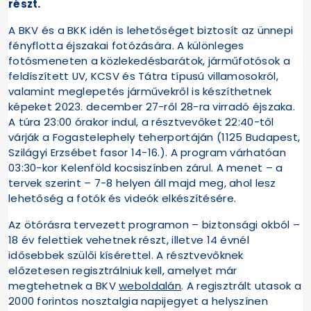
részt.
A BKV és a BKK idén is lehetőséget biztosít az ünnepi
fényflotta éjszakai fotózására. A különleges
fotósmeneten a közlekedésbarátok, járműfotósok a
feldíszített UV, KCSV és Tátra típusú villamosokról,
valamint meglepetés járművekről is készíthetnek
képeket 2023. december 27-ről 28-ra virradó éjszaka.
A túra 23:00 órakor indul, a résztvevőket 22:40-től
várják a Fogastelephely teherportáján (1125 Budapest,
Szilágyi Erzsébet fasor 14-16.). A program várhatóan
03:30-kor Kelenföld kocsiszínben zárul. A menet – a
tervek szerint – 7-8 helyen áll majd meg, ahol lesz
lehetőség a fotók és videók elkészítésére.
Az ötórásra tervezett programon – biztonsági okból –
18 év felettiek vehetnek részt, illetve 14 évnél
idősebbek szülői kísérettel. A résztvevőknek
előzetesen regisztrálniuk kell, amelyet már
megtehetnek a BKV
weboldalán
. A regisztrált utasok a
2000 forintos nosztalgia napijegyet a helyszínen