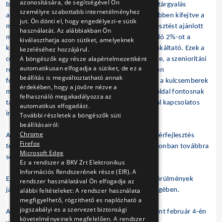
azonosítására, de segítségével Ön
béremelési szándékát, megerősítette a legutóbbi tárgyalás
személyre szabottabb internetélményhez
alkalmával tett 8%-os béremelés tervét. Azt bővebben kifejtve a
jut. Ön dönti el, hogy engedélyezi-e sütik
munkáltató 6%-os egységes mértékű alapbérfejlesztést ajánlott
használatát. Az alábbiakban Ön
minden főállású munkavállalójának. A fennmaradó 2%-ot a
kiválaszthatja azon sütiket, amelyeknek
korábban meghatározott célokra fordítaná a munkáltató. Ezek a
kezeléséhez hozzájárul.
A böngészők egy része alapértelmezettként
célok: a bértarifa tábla sávszélességeinek szűkítése, a szenioritási
automatikusan elfogadja a sütiket, de ez a
rendszer kiterjesztése, a diplomás munkakörökben
beállítás is megváltoztatható annak
foglalkoztatottak bérminimumának megemelése, a kulcsemberek
érdekében, hogy a jövőre nézve a
megtartását segítő intézkedések. A munkáltatói oldal fontosnak
felhasználó megakadályozza az
tartotta továbbá a munkakörülmények javításával kapcsolatos
automatikus elfogadást.
intézkedések megtételét is.
További részletek a böngészők süti
beállításairól:
Chrome
A munkavállalói oldal képviselői egyetértettek a bérfejlesztés
Firefox
tervezett módjával és elveivel, annak mértékét azonban továbbra
Microsoft Edge
sem tartják elégségesnek.
Ez a rendszer a BKV Zrt Elektronikus
Információs Rendszerének része (EIR). A
Egyetértés volt viszont a felek részéről a munkakörülmények
rendszer használatával Ön elfogadja az
alábbi feltételeket: A rendszer használata
javításával kapcsolatos intézkedések szükségességében.
megfigyelhető, rögzithető es naplózható a
jogszabályi es a szervezet biztonsági
A tárgyalás folytatása a felek megállapodása szerint február 4-én
követelményeinek megfelelően. A rendszer