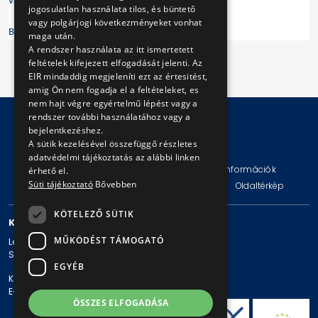
várható.
jogosulatlan használata tilos, és büntető
vagy polgárjogi következményeket vonhat
BKV Zrt.
maga után.
A rendszer használata az itt ismertetett
feltételek kifejezett elfogadását jelenti. Az
EIR mindaddig megjeleníti ezt az értesitést,
amig Ön nem fogadja el a feltételeket, es
nem hajt végre egyértelmű lépést vagy a
rendszer további használatához vagy a
bejelentkezéshez.
A sütik kezelésével összefüggő részletes
© Copyright 2026 BKV Zrt.
adatvédelmi tájékoztatás az alábbi linken
Impresszum
Jogi nyilatkozat
Technikai információk
érhető el.
Süti tájékoztató
Bővebben
Adatvédelmi politika és tájékoztatások
ÁSZF
Oldaltérkép
KÖTELEZŐ SÜTIK
KAPCSOLAT
MŰKÖDÉST TÁMOGATÓ
Levelezési cím: 1980 Budapest, Pf. 11.
Székhely: 1980 Budapest, Akácfa u. 15.
EGYÉB
Központi telefonszám: + 36 1 461-65-00
E-mail cím: bkv@bkv.hu
ÖSSZES ELFOGADÁSA