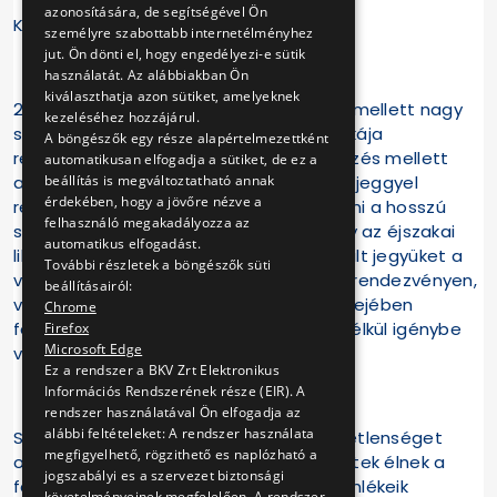
azonosítására, de segítségével Ön
Kedves Utasaink!
személyre szabottabb internetélményhez
jut. Ön dönti el, hogy engedélyezi-e sütik
használatát. Az alábbiakban Ön
kiválaszthatja azon sütiket, amelyeknek
2019. július 20-án kimagasló érdeklődés mellett nagy
kezeléséhez hozzájárul.
sikerrel tartottuk meg a II. Libegők Éjszakája
A böngészők egy része alapértelmezettként
rendezvényt. A számos pozitív visszajelzés mellett
automatikusan elfogadja a sütiket, de ez a
beállítás is megváltoztatható annak
arról is értesültünk, hogy több érvényes jeggyel
érdekében, hogy a jövőre nézve a
rendelkező vendégünk nem tudta vállalni a hosszú
felhasználó megakadályozza az
sorban állást. Számukra felajánljuk, hogy az éjszakai
automatikus elfogadást.
libegőzésre vásárolt, de fel nem használt jegyüket a
További részletek a böngészők süti
vásárlás napjától egy évig egy hasonló rendezvényen,
beállításairól:
vagy bármikor, a Libegő nyitva tartási idejében
Chrome
felhasználhatják, és többletköltségek nélkül igénybe
Firefox
Microsoft Edge
vehetik a Libegő szolgáltatását.
Ez a rendszer a BKV Zrt Elektronikus
Információs Rendszerének része (EIR). A
rendszer használatával Ön elfogadja az
alábbi feltételeket: A rendszer használata
Sajnáljuk, ha néhány utasunknak kellemetlenséget
megfigyelhető, rögzithető es naplózható a
okoztunk! Bízunk benne, hogy az érintettek élnek a
jogszabályi es a szervezet biztonsági
felajánlott lehetőséggel, és kedvező emlékeik
követelményeinek megfelelően. A rendszer