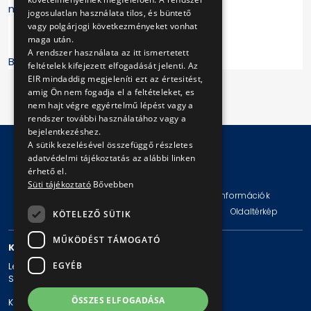
maradnak az utazásról!
jogosulatlan használata tilos, és büntető
vagy polgárjogi következményeket vonhat
maga után.
A rendszer használata az itt ismertetett
BKV Zrt.
feltételek kifejezett elfogadását jelenti. Az
EIR mindaddig megjeleníti ezt az értesitést,
amig Ön nem fogadja el a feltételeket, es
nem hajt végre egyértelmű lépést vagy a
rendszer további használatához vagy a
bejelentkezéshez.
A sütik kezelésével összefüggő részletes
adatvédelmi tájékoztatás az alábbi linken
érhető el.
© Copyright 2026 BKV Zrt.
Süti tájékoztató
Bővebben
Impresszum
Jogi nyilatkozat
Technikai információk
Adatvédelmi politika és tájékoztatások
ÁSZF
Oldaltérkép
KÖTELEZŐ SÜTIK
MŰKÖDÉST TÁMOGATÓ
KAPCSOLAT
EGYÉB
Levelezési cím: 1980 Budapest, Pf. 11.
Székhely: 1980 Budapest, Akácfa u. 15.
ÖSSZES ELFOGADÁSA
Központi telefonszám: + 36 1 461-65-00