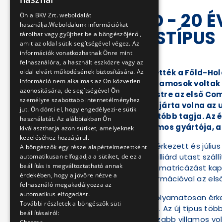
ENGLISH
COMBINO - 20 
Ön a BKV Zrt. weboldalát
használja.Weboldalunk információkat
VILLAMOSTÍPUS
tárolhat vagy gyűjthet be a böngészőjéről,
amit az oldal sütik segítségével végez. Az
információk vonatkozhatnak Önre mint
2026-03-14 10:09:00
felhasználóra, a használt eszközre vagy az
oldal elvárt működésének biztosítására. Az
Már 125-ször megtették a Föld-Hol
információ nem alkalmas az Ön közvetlen
alacsonypadlós villamosok voltak 
azonosítására, de segítségével Ön
gördült be Budapestre az első Comb
személyre szabottabb internetélményhez
akár 1500-szor megjárta volna az 
jut. Ön dönti el, hogy engedélyezi-e sütik
egyik legmegbízhatóbb tagja. Az év
használatát. Az alábbiakban Ön
programhoz a villamos gyártója, a
kiválaszthatja azon sütiket, amelyeknek
kezeléséhez hozzájárul.
2006. március 14-én érkezett és júli
A böngészők egy része alapértelmezettként
Azóta több mint 2 milliárd utast szál
automatikusan elfogadja a sütiket, de ez a
beállítás is megváltoztatható annak
jármű most speciális matricázást kap
érdekében, hogy a jövőre nézve a
számos érdekes információval az első j
felhasználó megakadályozza az
automatikus elfogadást.
A többi 39 villamos folyamatosan érk
További részletek a böngészők süti
járművel vált teljessé. Az új típus 
beállításairól:
méterével a leghosszabb villamos vol