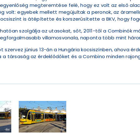
lyegyenlőség megteremtése felé, hogy ez volt az első ala
ég volt: egyebek mellett megújultak a peronok, az áramellá
ocsiszínt is átépítette és korszerűsítette a BKV, hogy fo
hatóan szolgálja az utasokat, sőt, 2011-től a Combinók má
 legforgalmasabb villamosvonala, naponta több mint három
t szervez június 13-án a Hungária kocsiszínben, ahova érde
ja a társaság az érdeklődőket és a Combino minden rajong