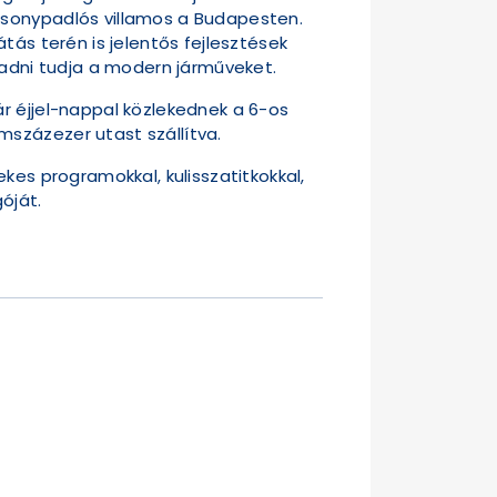
csonypadlós villamos a Budapesten.
tás terén is jelentős fejlesztések
gadni tudja a modern járműveket.
r éjjel-nappal közlekednek a 6-os
százezer utast szállítva.
kes programokkal, kulisszatitkokkal,
óját.