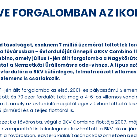
ÉVE FORGALOMBAN AZ IKO
d távolságot, csaknem 7 millió üzemórát töltöttek fo
a fővárosban – évfordulóját ünnepli a BKV Combino flo
ino, amely július 1-jén állt forgalomba a Nagykörúton
utat a Nemzetközi Űrállomásra oda-vissza. A típus az
fordulóra a BKV különleges, felmatricázott villamossa
 Siemens is csatlakozik.
us 1-jén állt forgalomba az első, 2001-es pályaszámú Siem
lított és 70 ezer fordulót tett meg a 4-6-os villamos vona
ott, amely az évforduló napjától egész évben látható les
árműről és a teljes flottáról is.
ezett a fővárosba, végül a BKV Combino flottája 2007. m
több szempontból is különlegesnek számított a BKV akkori 
t a fővárosban, egyterű kialakításának köszönhetően pedi