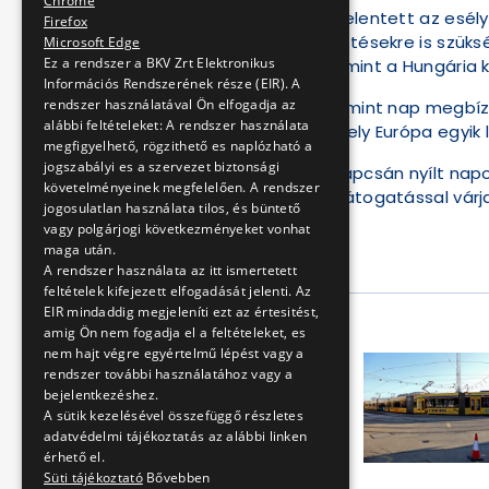
Chrome
Komoly előrelépést jelentett az esé
Firefox
Emiatt komoly fejlesztésekre is szüks
Microsoft Edge
Ez a rendszer a BKV Zrt Elektronikus
valósultak meg, valamint a Hungária k
Információs Rendszerének része (EIR). A
rendszer használatával Ön elfogadja az
A típus azóta is nap mint nap megbíz
alábbi feltételeket: A rendszer használata
villamos vonalán, amely Európa egyik
megfigyelhető, rögzithető es naplózható a
jogszabályi es a szervezet biztonsági
A BKV az évforduló kapcsán nyílt napo
követelményeinek megfelelően. A rendszer
vezetett telephely-látogatással vár
jogosulatlan használata tilos, és büntető
vagy polgárjogi következményeket vonhat
2026.03.14.
maga után.
BKV Zrt.
A rendszer használata az itt ismertetett
feltételek kifejezett elfogadását jelenti. Az
EIR mindaddig megjeleníti ezt az értesitést,
A cikk galériája
amig Ön nem fogadja el a feltételeket, es
nem hajt végre egyértelmű lépést vagy a
rendszer további használatához vagy a
bejelentkezéshez.
A sütik kezelésével összefüggő részletes
adatvédelmi tájékoztatás az alábbi linken
érhető el.
Süti tájékoztató
Bővebben