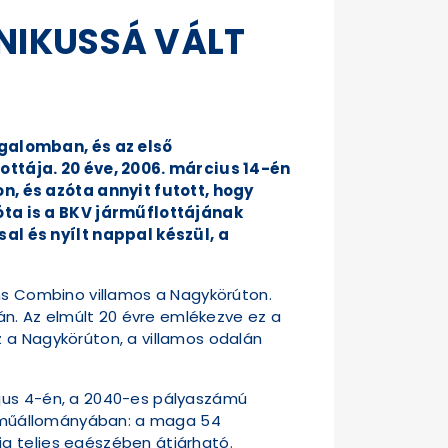
NIKUSSÁ VÁLT
rgalomban, és az első
ttája. 20 éve, 2006. március 14-én
, és azóta annyit futott, hogy
óta is a BKV járműflottájának
l és nyílt nappal készül, a
ens Combino villamos a Nagykörúton.
lán. Az elmúlt 20 évre emlékezve ez a
z a Nagykörúton, a villamos odalán
ájus 4-én, a 2040-es pályaszámú
járműállományában: a maga 54
g teljes egészében átjárható.