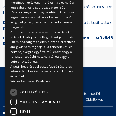
megfigyelhető, rögzithető es naplózható a
Az új árakról és az ünnepi nyitva tartásról a BKV Zrt.
jogszabályi es a szervezet biztonsági
honlapján lehet tájékoztatást kapni.
követelményeinek megfelelően. A rendszer
jogosulatlan használata tilos, és büntető
Köszönjük, hogy 2009-ben vásárlóink között tudhattuk!
vagy polgárjogi következményeket vonhat
maga után.
Kellemes Ünnepeket kívánunk!
A rendszer használata az itt ismertetett
feltételek kifejezett elfogadását jelenti. Az
Budapesti Közlekedési Zártkörűen Működő
EIR mindaddig megjeleníti ezt az értesitést,
Részvénytársaság
amig Ön nem fogadja el a feltételeket, es
nem hajt végre egyértelmű lépést vagy a
rendszer további használatához vagy a
bejelentkezéshez.
A sütik kezelésével összefüggő részletes
adatvédelmi tájékoztatás az alábbi linken
érhető el.
Süti tájékoztató
Bővebben
© Copyright 2026 BKV Zrt.
KÖTELEZŐ SÜTIK
Impresszum
Jogi nyilatkozat
Technikai információk
Adatvédelmi politika és tájékoztatások
ÁSZF
Oldaltérkép
MŰKÖDÉST TÁMOGATÓ
EGYÉB
KAPCSOLAT