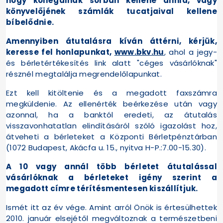
hogy kollégáinak sorban kellene állnia, vagy
könyvelőjének számlák tucatjaival kellene
bíbelődnie.
Amennyiben átutalásra kíván áttérni, kérjük,
keresse fel honlapunkat,
www.bkv.hu
, ahol a jegy-
és bérletértékesítés link alatt "céges vásárlóknak"
résznél megtalálja megrendelőlapunkat.
Ezt kell kitöltenie és a megadott faxszámra
megküldenie. Az ellenérték beérkezése után vagy
azonnal, ha a banktól eredeti, az átutalás
visszavonhatatlan elindításáról szóló igazolást hoz,
átveheti a bérleteket a Központi Bérletpénztárban
(1072 Budapest, Akácfa u. 15., nyitva H-P.:7.00-15.30).
A 10 vagy annál több bérletet átutalással
vásárlóknak a bérleteket igény szerint a
megadott címre térítésmentesen kiszállítjuk.
Ismét itt az év vége. Amint arról Önök is értesülhettek
2010. január elsejétől megváltoznak a természetbeni