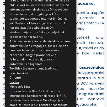
felhasználóra, a használt eszközre vagy az
2009-re érvényes törvény szerint kell adóznia.
oldal elvárt működésének biztosítására. Az
információ nem alkalmas az Ön közvetlen
2010. 01. 1-jétől az SZJA tv. 70. §.(2) e.) pontja alapján
azonosítására, de segítségével Ön
már ugyanezen természetbeni juttatás a
személyre szabottabb internetélményhez
kedvezményes adózás alá kerül, és a módosított SZJA
jut. Ön dönti el, hogy engedélyezi-e sütik
használatát. Az alábbiakban Ön
tv. 71. §. (1) bek. szerint 25 %-os SZJA terheli.
kiválaszthatja azon sütiket, amelyeknek
kezeléséhez hozzájárul.
Szeretnénk továbbá felhívni figyelmét arra,
A böngészők egy része alapértelmezettként
amennyiben havi bérlet-vásárlóink közé tartozik,
automatikusan elfogadja a sütiket, de ez a
érdemes negyedéves bérletre váltania
, mivel az év
beállítás is megváltoztatható annak
során 4 bérlet megvásárlásával egy havi bérlet
érdekében, hogy a jövőre nézve a
költségét már meg tudja takarítani.
felhasználó megakadályozza az
automatikus elfogadást.
2010. év újdonsága az éves összvonalas
További részletek a böngészők süti
Budapest-bérlet
, mellyel Budapest közigazgatási
beállításairól:
Chrome
határán belül a MÁV és Volán kijelölt járatain is tud
Firefox
utazni és közigazgatási határon kívül a BKV környéki
Microsoft Edge
járatainak és a HÉV vonalak teljes hosszán
Ez a rendszer a BKV Zrt Elektronikus
használható. Többszázezer forintot tud megtakarítani
Információs Rendszerének része (EIR). A
bérletünkkel. A bérletet csak az Akácfa u. 15. - ben lévő
rendszer használatával Ön elfogadja az
Központi bérletpénztárunkban lehet megvásárolni.
alábbi feltételeket: A rendszer használata