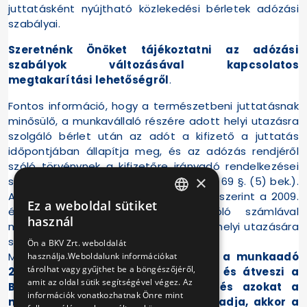
juttatásként nyújtható közlekedési bérletek adózási
szabályai.
Szeretnénk Önöket tájékoztatni az adózási
szabályok változásával kapcsolatos
megtakarítási lehetőségről
.
Fontos információ, hogy a természetbeni juttatásnak
minősülő, a munkavállaló részére adott helyi utazásra
szolgáló bérlet után az adót a kifizető a juttatás
időpontjában állapítja meg, és az adózás rendjéről
szóló törvénynek a kifizetőre irányadó rendelkezései
×
szerint fizeti meg, és vallja be (SZJA tv. 69 §. (5) bek.).
Az SZJA tv 1. sz. melléklet 8.34. pontja szerint a 2009.
Ez a weboldal sütiket
évben a munkáltató nevére szóló számlával
HUNGARIAN
használ
megvásárolt, kizárólag a munkavállaló helyi utazására
ENGLISH
szolgáló bérlet adómentesnek minősül.
Ön a BKV Zrt. weboldalát
Mindezekből következik,
amennyiben
a munkaadó
használja.Weboldalunk információkat
tárolhat vagy gyűjthet be a böngészőjéről,
2009. évben megvásárolja, kifizeti és átveszi a
amit az oldal sütik segítségével végez. Az
BKV-tól 2010-es BKV bérleteket, és azokat a
információk vonatkozhatnak Önre mint
munkavállalói részére 2009-ben átadja, akkor a