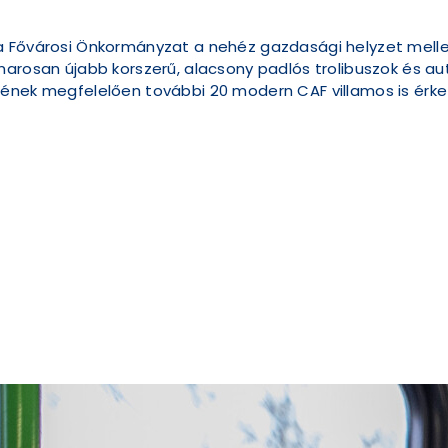
 Fővárosi Önkormányzat a nehéz gazdasági helyzet mellet
marosan újabb korszerű, alacsony padlós trolibuszok és a
sének megfelelően további 20 modern CAF villamos is érke