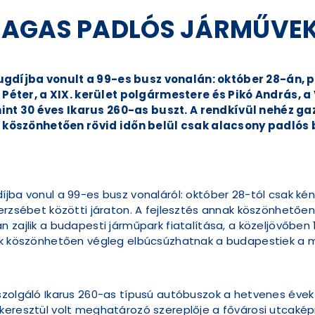
AGAS PADLÓS JÁRMŰVEK 
ugdíjba vonult a 99-es busz vonalán: október 28-án,
ter, a XIX. kerület polgármestere és Pikó András, a 
nt 30 éves Ikarus 260-as buszt. A rendkívül nehéz gaz
köszönhetően rövid időn belül csak alacsony padlós
íjba vonul a 99-es busz vonaláról: október 28-tól csak k
terzsébet közötti járaton. A fejlesztés annak köszönhetőe
 zajlik a budapesti járműpark fiatalítása, a közeljövőben 
nak köszönhetően végleg elbúcsúzhatnak a budapestiek a 
szolgáló Ikarus 260-as típusú autóbuszok a hetvenes évek
keresztül volt meghatározó szereplője a fővárosi utcakép