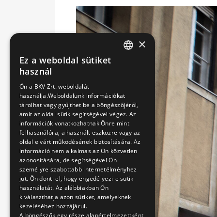
×
Ez a weboldal sütiket
HUNGARIAN
használ
ENGLISH
Ön a BKV Zrt. weboldalát
használja.Weboldalunk információkat
tárolhat vagy gyűjthet be a böngészőjéről,
amit az oldal sütik segítségével végez. Az
információk vonatkozhatnak Önre mint
felhasználóra, a használt eszközre vagy az
oldal elvárt működésének biztosítására. Az
információ nem alkalmas az Ön közvetlen
azonosítására, de segítségével Ön
személyre szabottabb internetélményhez
jut. Ön dönti el, hogy engedélyezi-e sütik
használatát. Az alábbiakban Ön
kiválaszthatja azon sütiket, amelyeknek
kezeléséhez hozzájárul.
A böngészők egy része alapértelmezettként