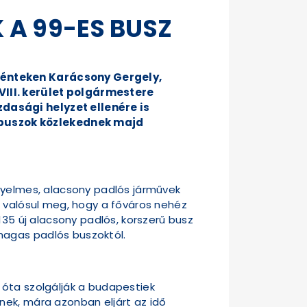
A 99-ES BUSZ
 pénteken Karácsony Gergely,
VIII. kerület polgármestere
dasági helyzet ellenére is
 buszok közlekednek majd
ényelmes, alacsony padlós járművek
n valósul meg, hogy a főváros nehéz
135 új alacsony padlós, korszerű busz
magas padlós buszoktól.
 óta szolgálják a budapestiek
nek, mára azonban eljárt az idő