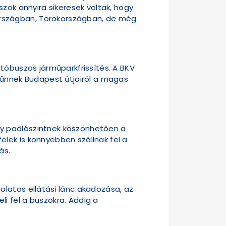
zok annyira sikeresek voltak, hogy
országban, Törökországban, de még
tóbuszos járműparkfrissítés. A BKV
tűnnek Budapest útjairól a magas
ny padlószintnek köszönhetően a
lek is könnyebben szállnak fel a
ás.
olatos ellátási lánc akadozása, az
i fel a buszokra. Addig a