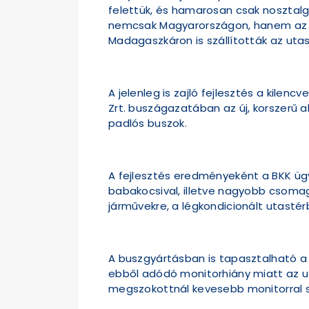
felettük, és hamarosan csak nosztalgi
nemcsak Magyarországon, hanem az e
Madagaszkáron is szállították az uta
A jelenleg is zajló fejlesztés a kile
Zrt. buszágazatában az új, korszerű 
padlós buszok.
A fejlesztés eredményeként a BKK üg
babakocsival, illetve nagyobb csomag
járművekre, a légkondicionált utasté
A buszgyártásban is tapasztalható a 
ebből adódó monitorhiány miatt az ut
megszokottnál kevesebb monitorral sz