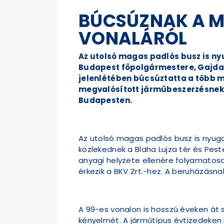
BÚCSÚZNAK A M
VONALÁRÓL
Az utolsó magas padlós busz is ny
Budapest főpolgármestere, Gajda Pé
jelenlétében búcsúztatta a több mi
megvalósított járműbeszerzésnek 
Budapesten.
Az utolsó magas padlós busz is nyugd
közlekednek a Blaha Lujza tér és Pes
anyagi helyzete ellenére folyamatosan
érkezik a BKV Zrt.-hez. A beruházás
A 99-es vonalon is hosszú éveken át 
kényelmét. A járműtípus évtizedeken 