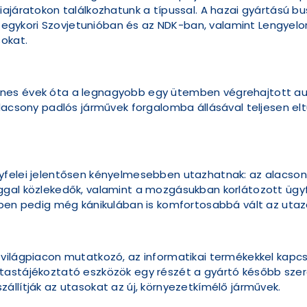
ajáratokon találkozhatunk a típussal. A hazai gyártású bus
gykori Szovjetunióban és az NDK-ban, valamint Lengyel
sokat.
ncvenes évek óta a legnagyobb egy ütemben végrehajtott au
alacsony padlós járművek forgalomba állásával teljesen el
yfelei jelentősen kényelmesebben utazhatnak: az alacso
gal közlekedők, valamint a mozgásukban korlátozott ügyfe
rben pedig még kánikulában is komfortosabbá vált az utaz
világpiacon mutatkozó, az informatikai termékekkel kapcs
astájékoztató eszközök egy részét a gyártó később szerel
állítják az utasokat az új, környezetkímélő járművek.