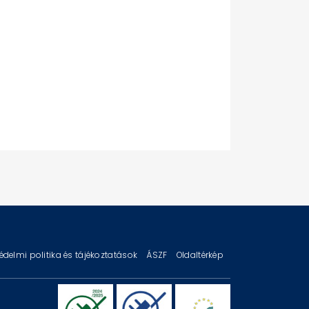
édelmi politika és tájékoztatások
ÁSZF
Oldaltérkép