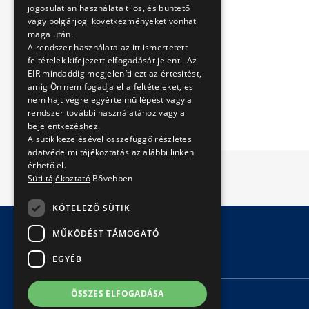
jogosulatlan használata tilos, és büntető
vagy polgárjogi következményeket vonhat
maga után.
A rendszer használata az itt ismertetett
feltételek kifejezett elfogadását jelenti. Az
EIR mindaddig megjeleníti ezt az értesitést,
amig Ön nem fogadja el a feltételeket, es
nem hajt végre egyértelmű lépést vagy a
rendszer további használatához vagy a
bejelentkezéshez.
A sütik kezelésével összefüggő részletes
adatvédelmi tájékoztatás az alábbi linken
érhető el.
Süti tájékoztató
Bővebben
KÖTELEZŐ SÜTIK
MŰKÖDÉST TÁMOGATÓ
© Copyright 2026 BKV Zrt.
EGYÉB
ÖSSZES ELFOGADÁSA
KAPCSOLAT