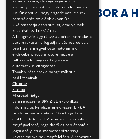
azonosítására, de segítségével Ön
személyre szabottabb internetélményhez
BOLLA TIBOR A 
jut. Ön dönti el, hogy engedélyezi-e sütik
használatát. Az alábbiakban Ön
kiválaszthatja azon sütiket, amelyeknek
2014-04-15 08:00:44
kezeléséhez hozzájárul.
A böngészők egy része alapértelmezettként
automatikusan elfogadja a sütiket, de ez a
beállítás is megváltoztatható annak
érdekében, hogy a jövőre nézve a
felhasználó megakadályozza az
automatikus elfogadást.
További részletek a böngészők süti
beállításairól:
Chrome
Firefox
Microsoft Edge
Ez a rendszer a BKV Zrt Elektronikus
Információs Rendszerének része (EIR). A
rendszer használatával Ön elfogadja az
alábbi feltételeket: A rendszer használata
megfigyelhető, rögzithető es naplózható a
jogszabályi es a szervezet biztonsági
követelményeinek megfelelően. A rendszer