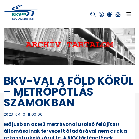
BKV-VAL A FÖLD KÖRÜL
– METRÓPÓTLÁS
SZÁMOKBAN
2023-04-01 11:00:00
Májusban az M3 metróvonal utolsó felújított
állomásainak tervezett átadásával nem csak a
rekonstrukció zárul le. A BKV történetének