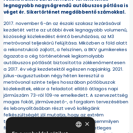
legnagyobb nagyságrendű autóbuszos pótlása is
véget ér. Sikertörténet megdöbbentő számokkal.
2017. november 6-án az északi szakasz lezárásával
kezdetét vette az utóbbi évek legnagyobb volumenű,
közösségi közlekedést érintő beruházása, az M3
metróvonal teljeskörű felújítása. Miközben a föld alatt
a rekonstrukció zajlott, a felszínen, a BKV gumikerekes
ágazata a cég történetének legkomolyabb
autóbuszos pótlását biztosította zökkenőmentesen
a 2017. év végi kezdetektől egészen napjainkig. 2021.
július-augusztusban négy héten keresztül a
metróvonal szinte teljes hosszában pótlóbuszok
közlekedtek, ekkor a feladatot ellátó átlagos napi
járműszám 73-ról 109-re emelkedett. A szervezettség
magas fokát, járművezető-, a forgalom tervezésében
és lebonyolításában részt vevő kollégáink
felkészültségét jól mutatja, hogy az extrém
többletfeladattal terhelt időszak alatt semmilyen
×
figyelemfelkeltő baleset, a tervezés esetleges