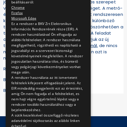
járművezetőink elengedhetetlenül fontos szerepet
beállításairól:
Chrome
vállaltak. A munka azonban itt nem ér véget. A metró-
Firefox
és villamos hálózat karbantartása miatt rendszeresen
Microsoft Edge
kell buszos pótlásokat szervezni a város különböző
Ez a rendszer a BKV Zrt Elektronikus
területein. Az új járművek érkezésének köszönhetően a
Információs Rendszerének része (EIR). A
trolibusz hálózat fejlesztése is várható. A feladat
rendszer használatával Ön elfogadja az
adott, a sikercsapatba pedig mindig várjuk az új
alábbi feltételeket: A rendszer használata
tagokat! Ha
járművezetőként csatlakoznál
, de nincs
megfigyelhető, rögzithető es naplózható a
jogszabályi es a szervezet biztonsági
megfelelő képesítésed, tanfolyamainkon azt is
követelményeinek megfelelően. A rendszer
megszerezheted.
jogosulatlan használata tilos, és büntető
vagy polgárjogi következményeket vonhat
Részletek:
BKV Karrier portál
maga után.
A rendszer használata az itt ismertetett
Budapest, 2023. április 01.
feltételek kifejezett elfogadását jelenti. Az
EIR mindaddig megjeleníti ezt az értesitést,
BKV Zrt.
amig Ön nem fogadja el a feltételeket, es
nem hajt végre egyértelmű lépést vagy a
rendszer további használatához vagy a
bejelentkezéshez.
A sütik kezelésével összefüggő részletes
adatvédelmi tájékoztatás az alábbi linken
érhető el.