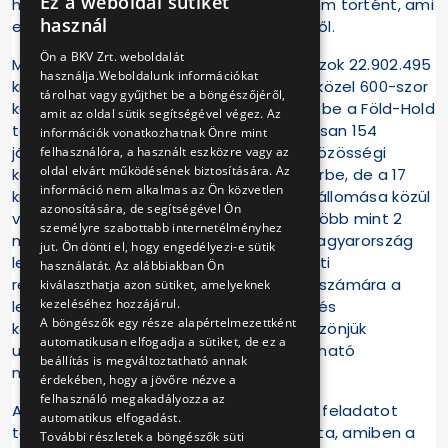
Ez a weboldal sütiket
hibájából eredő több órás várakozás nem történt, ami
HUNGARIAN
használ
elmondható a közel 5 és fél év egészéről.
ENGLISH
Ön a BKV Zrt. weboldalát
Mindeközben a pótláson részt vevő buszok 22.902.495
használja.Weboldalunk információkat
kilométert tettek meg utasaikkal, azaz közel 600-szor
tárolhat vagy gyűjthet be a böngészőjéről,
kerülték meg a Földet, és 29-szer járták be a Föld-Hold
amit az oldal sütik segítségével végez. Az
távolságot oda-vissza. Naponta átlagosan 154
információk vonatkozhatnak Önre mint
járművezető ült a volán mögé, hogy a közösségi
felhasználóra, a használt eszközre vagy az
oldal elvárt működésének biztosítására. Az
közlekedést választókat, ha nem is az űrbe, de a 17
információ nem alkalmas az Ön közvetlen
kilométer hosszú M3-as metróvonal 20 állomása közül
azonosítására, de segítségével Ön
valamelyikre eljuttassa. Munkatársaink több mint 2
személyre szabottabb internetélményhez
millió munkaórát dolgoztak le, hogy a Magyarország
jut. Ön dönti el, hogy engedélyezi-e sütik
legnagyobb forgalmat lebonyolító vasúti
használatát. Az alábbiakban Ön
rendszerének megújulása a közlekedők számára a
kiválaszthatja azon sütiket, amelyeknek
kezeléséhez hozzájárul.
lehető legkevesebb kellemetlenséggel és
A böngészők egy része alapértelmezettként
kompromisszummal járjon. Ezúton is köszönjük
automatikusan elfogadja a sütiket, de ez a
utasaink türelmét, és kollégáink megbízható
beállítás is megváltoztatható annak
munkavégzését!
érdekében, hogy a jövőre nézve a
felhasználó megakadályozza az
A számokból jól látható, hogy hatalmas feladatot
automatikus elfogadást.
teljesített ismét sikeresen a BKV csapata, amiben a
További részletek a böngészők süti