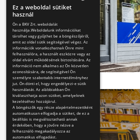
Ez a weboldal sütiket
HUNGARIAN
használ
ENGLISH
Ön a BKV Zrt. weboldalát
használja.Weboldalunk információkat
tárolhat vagy gyűjthet be a böngészőjéről,
amit az oldal sütik segítségével végez. Az
információk vonatkozhatnak Önre mint
felhasználóra, a használt eszközre vagy az
oldal elvárt működésének biztosítására. Az
információ nem alkalmas az Ön közvetlen
azonosítására, de segítségével Ön
személyre szabottabb internetélményhez
jut. Ön dönti el, hogy engedélyezi-e sütik
használatát. Az alábbiakban Ön
kiválaszthatja azon sütiket, amelyeknek
kezeléséhez hozzájárul.
A böngészők egy része alapértelmezettként
automatikusan elfogadja a sütiket, de ez a
beállítás is megváltoztatható annak
érdekében, hogy a jövőre nézve a
felhasználó megakadályozza az
automatikus elfogadást.