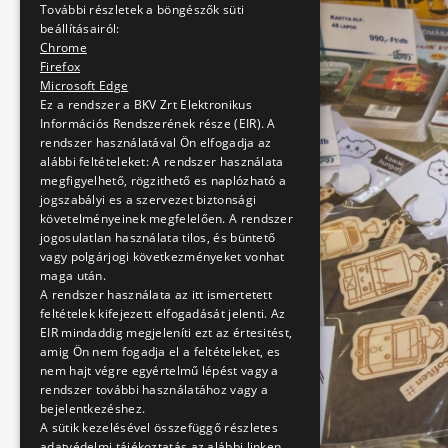
További részletek a böngészők süti
beállításairól:
Chrome
Firefox
Microsoft Edge
Ez a rendszer a BKV Zrt Elektronikus
Információs Rendszerének része (EIR). A
rendszer használatával Ön elfogadja az
alábbi feltételeket: A rendszer használata
megfigyelhető, rögzithető es naplózható a
jogszabályi es a szervezet biztonsági
követelményeinek megfelelően. A rendszer
jogosulatlan használata tilos, és büntető
vagy polgárjogi következményeket vonhat
maga után.
A rendszer használata az itt ismertetett
feltételek kifejezett elfogadását jelenti. Az
EIR mindaddig megjeleníti ezt az értesitést,
amig Ön nem fogadja el a feltételeket, es
nem hajt végre egyértelmű lépést vagy a
rendszer további használatához vagy a
bejelentkezéshez.
A sütik kezelésével összefüggő részletes
adatvédelmi tájékoztatás az alábbi linken