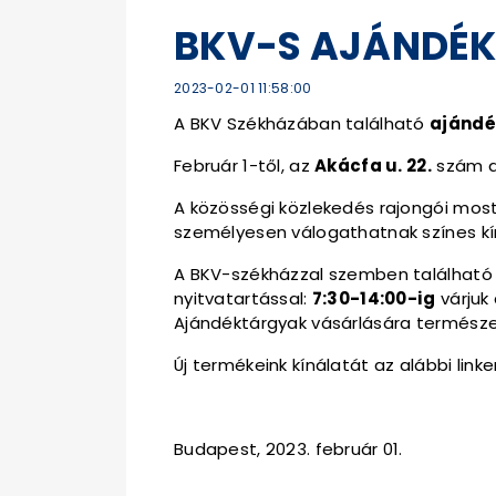
BKV-S AJÁNDÉK
2023-02-01 11:58:00
A BKV Székházában található
ajándék
Február 1-től, az
Akácfa u. 22.
szám al
A közösségi közlekedés rajongói mosta
személyesen válogathatnak színes kí
A BKV-székházzal szemben található
nyitvatartással:
7:30-14:00-ig
várjuk
Ajándéktárgyak vásárlására természe
Új termékeink kínálatát az alábbi linke
Budapest, 2023. február 01.