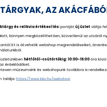
TÁRGYAK, AZ AKÁCFÁBÓ
tárgy és relikvia értékesítés
i pontját
új üzlet
váltja fel
att, könnyen megközelíthetően, közvetlenül az utcáról nyí
ntól itt is átvehetik webshop megrendeléseiket, árverésen
nálatunkból.
 üzletünkben
hétfőtől-csütörtökig: 10:00-15:00
óra közö
 az érdeklődőket.
tesen múzeumaink és webshopunk továbbra is rendelkezé
n találja:
https://www.bkv.hu/webshop