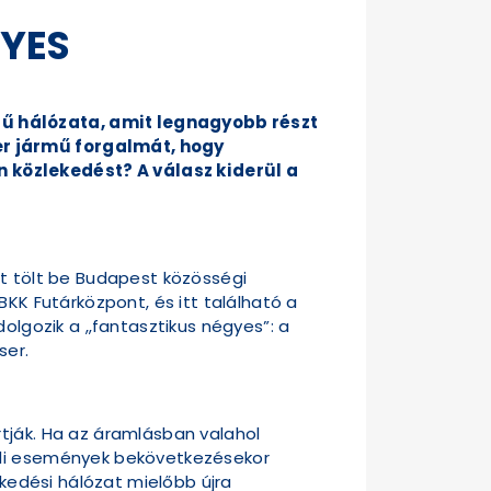
GYES
rű hálózata, amit legnagyobb részt
er jármű forgalmát, hogy
 közlekedést? A válasz kiderül a
et tölt be Budapest közösségi
BKK Futárközpont, és itt található a
dolgozik a „fantasztikus négyes”: a
ser.
tják. Ha az áramlásban valahol
vüli események bekövetkezésekor
ekedési hálózat mielőbb újra