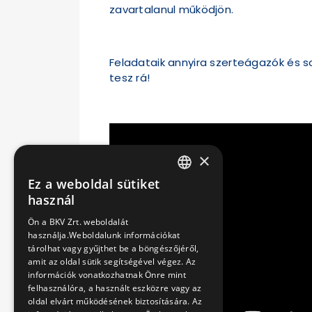
zavartalanul működjön.
Feladataik annyira szerteágazók és 
tesz rá!
×
Ez a weboldal sütiket
HUNGARIAN
használ
ENGLISH
Ön a BKV Zrt. weboldalát
használja.Weboldalunk információkat
tárolhat vagy gyűjthet be a böngészőjéről,
amit az oldal sütik segítségével végez. Az
információk vonatkozhatnak Önre mint
felhasználóra, a használt eszközre vagy az
oldal elvárt működésének biztosítására. Az