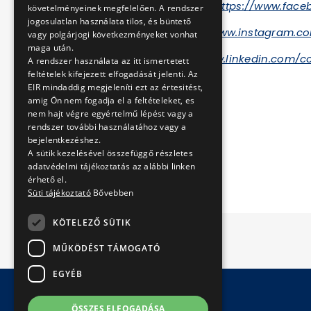
Facebook-csoport:
https://www.face
követelményeinek megfelelően. A rendszer
jogosulatlan használata tilos, és büntető
Instagram:
https://www.instagram.co
vagy polgárjogi következményeket vonhat
maga után.
LinkedIn:
https://www.linkedin.com/
A rendszer használata az itt ismertetett
feltételek kifejezett elfogadását jelenti. Az
EIR mindaddig megjeleníti ezt az értesitést,
amig Ön nem fogadja el a feltételeket, es
2022. november 11.
nem hajt végre egyértelmű lépést vagy a
rendszer további használatához vagy a
BKV Zrt.
bejelentkezéshez.
A sütik kezelésével összefüggő részletes
adatvédelmi tájékoztatás az alábbi linken
érhető el.
Süti tájékoztató
Bővebben
KÖTELEZŐ SÜTIK
MŰKÖDÉST TÁMOGATÓ
EGYÉB
ÖSSZES ELFOGADÁSA