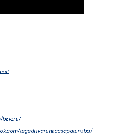
eóit
/bkvzrt1/
ook.com/tegedisvarunkacsapatunkba/