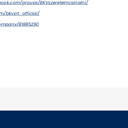
book.com/groups/BKVszeretemcsinalni/
m/bkvzrt_official/
company/81885290