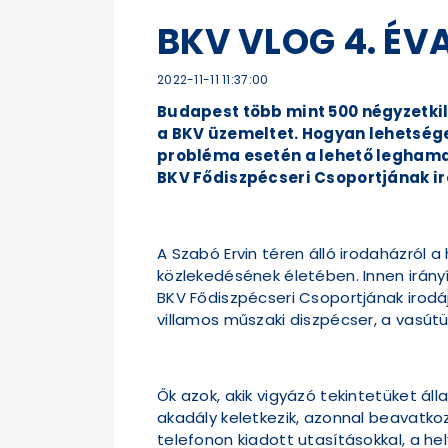
BKV VLOG 4. ÉV
2022-11-11 11:37:00
Budapest több mint 500 négyzetkil
a BKV üzemeltet. Hogyan lehetsége
probléma esetén a lehető leghamar
BKV Fődiszpécseri Csoportjának ir
A Szabó Ervin téren álló irodaházról
közlekedésének életében. Innen irányí
BKV Fődiszpécseri Csoportjának irodáj
villamos műszaki diszpécser, a vasútü
Ők azok, akik vigyázó tekintetüket á
akadály keletkezik, azonnal beavatk
telefonon kiadott utasításokkal, a he