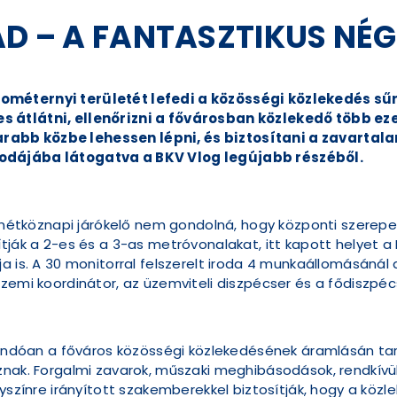
AD – A FANTASZTIKUS NÉ
ométernyi területét lefedi a közösségi közlekedés sű
s átlátni, ellenőrizni a fővárosban közlekedő több ez
abb közbe lehessen lépni, és biztosítani a zavartalan
odájába látogatva a BKV Vlog legújabb részéből.
 a hétköznapi járókelő nem gondolná, hogy központi szerep
tják a 2-es és a 3-as metróvonalakat, itt kapott helyet a 
a is. A 30 monitorral felszerelt iroda 4 munkaállomásánál 
zemi koordinátor, az üzemviteli diszpécser és a fődiszpéc
llandóan a főváros közösségi közlekedésének áramlásán tar
oznak. Forgalmi zavarok, műszaki meghibásodások, rendkí
lyszínre irányított szakemberekkel biztosítják, hogy a közl