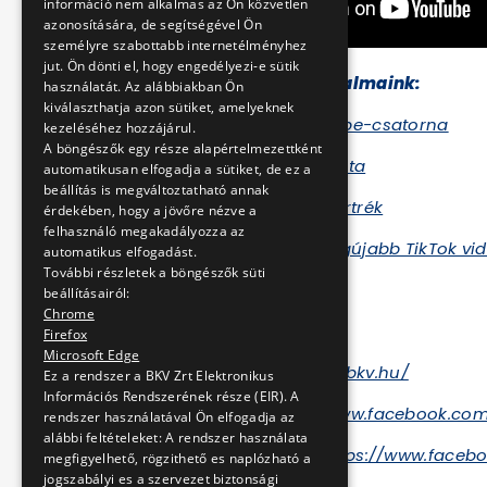
információ nem alkalmas az Ön közvetlen
azonosítására, de segítségével Ön
személyre szabottabb internetélményhez
jut. Ön dönti el, hogy engedélyezi-e sütik
További videós tartalmaink:
használatát. Az alábbiakban Ön
kiválaszthatja azon sütiket, amelyeknek
BKV hivatalos YouTube-csatorna
kezeléséhez hozzájárul.
A böngészők egy része alapértelmezettként
BKV vlog lejátszási lista
automatikusan elfogadja a sütiket, de ez a
beállítás is megváltoztatható annak
A BKV arcai - miniportrék
érdekében, hogy a jövőre nézve a
felhasználó megakadályozza az
Nézd meg BKV Zrt. legújabb TikTok vid
automatikus elfogadást.
További részletek a böngészők süti
beállításairól:
Chrome
Még több BKV:
Firefox
Microsoft Edge
Honlap:
https://www.bkv.hu/
Ez a rendszer a BKV Zrt Elektronikus
Információs Rendszerének része (EIR). A
Facebook:
https://www.facebook.com
rendszer használatával Ön elfogadja az
alábbi feltételeket: A rendszer használata
Facebook karrier:
https://www.faceb
megfigyelhető, rögzithető es naplózható a
jogszabályi es a szervezet biztonsági