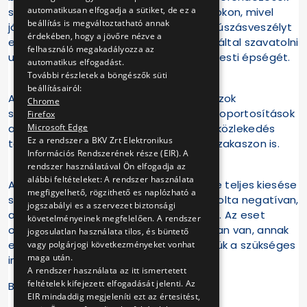
automatikusan elfogadja a sütiket, de ez a
szerepe kiemelt jelentőségű a villamosokon, mivel
beállítás is megváltoztatható annak
járművezetőink a síkos sínszálakon a csúszásveszélyt
érdekében, hogy a jövőre nézve a
ezzel az eszközzel tudják elkerülni és ezáltal szavatolni
felhasználó megakadályozza az
utasaink biztonságos közlekedését és testi épségét.
automatikus elfogadást.
További részletek a böngészők süti
beállításairól:
A buszpótlás a csomóponti tartalékbuszok
Chrome
szolgálatba helyezésével és vonali átcsoportosítások
Firefox
Microsoft Edge
alkalmazásával zajlott, így a közösségi közlekedés
Ez a rendszer a BKV Zrt Elektronikus
továbbra is elérhető volt a nagykörúti szakaszon is.
Információs Rendszerének része (EIR). A
rendszer használatával Ön elfogadja az
alábbi feltételeket: A rendszer használata
A nagykörúti villamosok részleges, illetve teljes kiesése
megfigyelhető, rögzithető es naplózható a
számos utasunk közlekedését befolyásolta negatívan,
jogszabályi es a szervezet biztonsági
amiért ezúton szíves elnézésüket kérjük. Az eset
követelményeinek megfelelően. A rendszer
okainak részletes vizsgálata folyamatban van, annak
jogosulatlan használata tilos, és büntető
eredményének ismeretében megtesszük a szükséges
vagy polgárjogi következményeket vonhat
maga után.
intézkedéseket.
A rendszer használata az itt ismertetett
feltételek kifejezett elfogadását jelenti. Az
BKV Zrt.
EIR mindaddig megjeleníti ezt az értesitést,