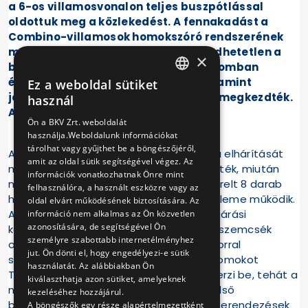
a 6-os villamosvonalon teljes buszpótlással
oldottuk meg a közlekedést. A fennakadást a
Combino-villamosok homokszóró rendszerének
meghibásodása okozta, ami elengedhetetlen a
×
biztonságos közlekedéshez. A forgalomban
érintett járművek átvizsgálását, valamint
Ez a weboldal sütiket
HUNGARIAN
javításukat munkatársaink azonnal megkezdték.
használ
A forgalom 12 órára helyreállt.
ENGLISH
Ön a BKV Zrt. weboldalát
használja.Weboldalunk információkat
tárolhat vagy gyűjthet be a böngészőjéről,
Az üzemképtelenség vizsgálatát, a hiba elhárítását
amit az oldal sütik segítségével végez. Az
munkatársaink haladéktalanul megkezdték, miután
információk vonatkozhatnak Önre mint
megállapították, hogy a járművekre szerelt 8 darab
felhasználóra, a használt eszközre vagy az
homokszóró berendezés nem minden eleme működik.
oldal elvárt működésének biztosítására. Az
A kiesést minden esetben a nedves időjárási
információ nem alkalmas az Ön közvetlen
azonosítására, de segítségével Ön
körülmények miatt összetapadt homokszemcsék
személyre szabottabb internetélményhez
okozta eltömődés váltotta ki, melyet porral
jut. Ön dönti el, hogy engedélyezi-e sütik
szennyezett homok okozott. A fékezőhomokot
használatát. Az alábbiakban Ön
Társaságunk szerződött partnerétől szerzi be, tehát a
kiválaszthatja azon sütiket, amelyeknek
nem megfelelő minőségű homok is a külső
kezeléséhez hozzájárul.
beszállítótól származik. A homokszóró berendezések
A böngészők egy része alapértelmezettként