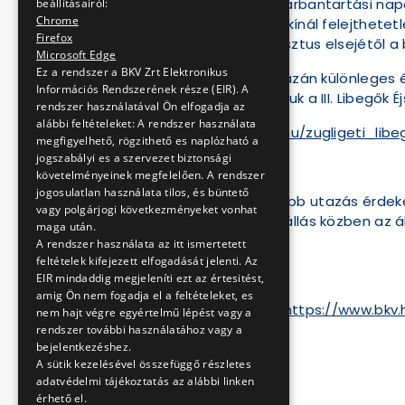
hétfőjén esedékes karbantartási napok
beállításairól:
Chrome
vágyóknak, valamint kínál felejthete
Firefox
számára, hogy augusztus elsejétől a 
Microsoft Edge
Ez a rendszer a BKV Zrt Elektronikus
Azokat pedig, akik igazán különleges
Információs Rendszerének része (EIR). A
augusztus 29-én várjuk a III. Libegők
rendszer használatával Ön elfogadja az
alábbi feltételeket: A rendszer használata
https://www.bkv.hu/hu/zugligeti_lib
megfigyelhető, rögzithető es naplózható a
jogszabályi es a szervezet biztonsági
követelményeinek megfelelően. A rendszer
jogosulatlan használata tilos, és büntető
A még biztonságosabb utazás érdekéb
vagy polgárjogi következményeket vonhat
értelmében, sorban állás közben az á
maga után.
szociális távolságot!
A rendszer használata az itt ismertetett
feltételek kifejezett elfogadását jelenti. Az
EIR mindaddig megjeleníti ezt az értesitést,
amig Ön nem fogadja el a feltételeket, es
További információ:
https://www.bkv.
nem hajt végre egyértelmű lépést vagy a
rendszer további használatához vagy a
bejelentkezéshez.
A sütik kezelésével összefüggő részletes
Jó libegést kívánunk!
adatvédelmi tájékoztatás az alábbi linken
érhető el.