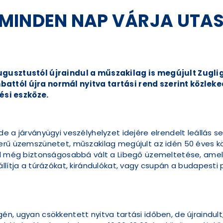
INDEN NAP VÁRJA UTASA
ugusztustól újraindul a műszakilag is megújult Zuglig
attól újra normál nyitva tartási rend szerint közlek
si eszköze.
e a járványügyi veszélyhelyzet idejére elrendelt leállás 
erű üzemszünetet, műszakilag megújult az idén 50 éves kö
rel még biztonságosabbá vált a Libegő üzemeltetése, amel
állítja a túrázókat, kirándulókat, vagy csupán a budapest
én, ugyan csökkentett nyitva tartási időben, de újraindu