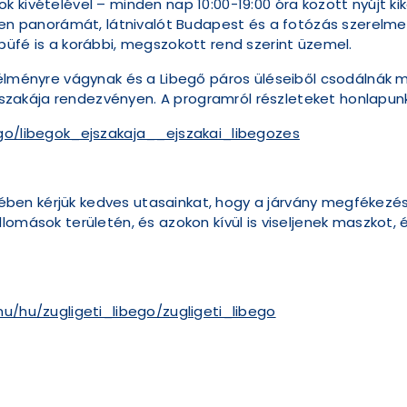
 kivételével – minden nap 10:00-19:00 óra között nyújt kik
tlen panorámát, látnivalót Budapest és a fotózás szerelme
büfé is a korábbi, megszokott rend szerint üzemel.
 élményre vágynak és a Libegő páros üléseiből csodálnák
 Éjszakája rendezvényen. A programról részleteket honlapu
ego/libegok_ejszakaja__ejszakai_libegozes
en kérjük kedves utasainkat, hogy a járvány megfékezé
llomások területén, és azokon kívül is viseljenek maszkot
hu/hu/zugligeti_libego/zugligeti_libego