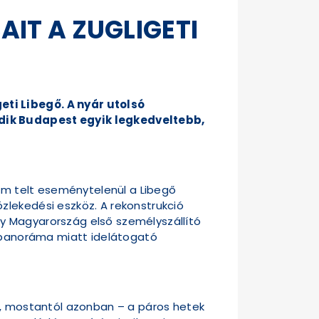
IT A ZUGLIGETI
eti Libegő. A nyár utolsó
edik Budapest egyik legkedveltebb,
sem telt eseménytelenül a Libegő
zlekedési eszköz. A rekonstrukció
y Magyarország első személyszállító
i panoráma miatt idelátogató
lt, mostantól azonban – a páros hetek