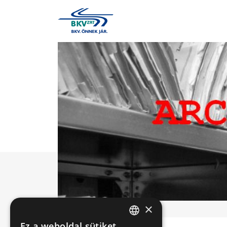
×
Ez a weboldal sütiket