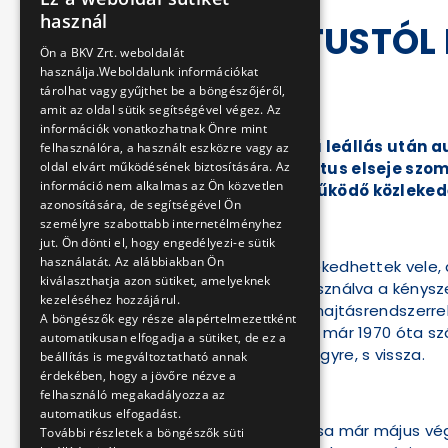
HUNGARIAN
használ
AUGUSZTUSTÓL M
ENGLISH
Ön a BKV Zrt. weboldalát
LIBEGŐ
használja.Weboldalunk információkat
tárolhat vagy gyűjthet be a böngészőjéről,
amit az oldal sütik segítségével végez. Az
2020-07-27 11:11:57
információk vonatkozhatnak Önre mint
A tavaszi kényszerű leállás után a
felhasználóra, a használt eszközre vagy az
oldal elvárt működésének biztosítására. Az
hónapjától, augusztus elseje szomb
információ nem alkalmas az Ön közvetlen
immár ötven éve működő közlekedé
azonosítására, de segítségével Ön
személyre szabottabb internetélményhez
jut. Ön dönti el, hogy engedélyezi-e sütik
használatát. Az alábbiakban Ön
Bár utasok nem közlekedhettek vele, d
kiválaszthatja azon sütiket, amelyeknek
számára, hiszen kihasználva a kénysz
kezeléséhez hozzájárul.
keretében felújított hajtásrendszer
A böngészők egy része alapértelmezettként
drótkötélpályájaként már 1970 óta sz
automatikusan elfogadja a sütiket, de ez a
utasokat a János-hegyre, s vissza.
beállítás is megváltoztatható annak
érdekében, hogy a jövőre nézve a
felhasználó megakadályozza az
automatikus elfogadást.
A Libegő szolgáltatása már május vég
További részletek a böngészők süti