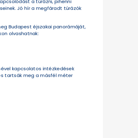
apcsolódást a túrázni, pihenni
seinek. Jó hír a megfáradt túrázók
 meg Budapest éjszakai panorámáját,
nkon olvashatnak:
sével kapcsolatos intézkedések
, és tartsák meg a másfél méter