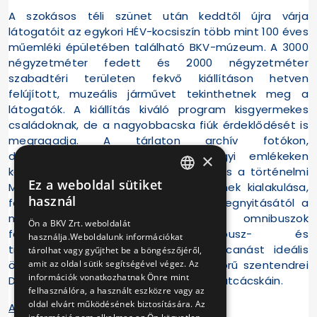
A szokásos téli szünet után keddtől újra várja
látogatóit az egykori HÉV-kocsiszín több mint 100 éves
műemléki épületében található BKV-múzeum. A 3000
négyzetméter fedett és 2000 négyzetméter
szabadtéri területen fekvő kiállításon hetven
felújított, muzeális járművet tekinthetnek meg a
látogatók. A kiállítás kiváló program kisgyermekes
családoknak, de a nagyobbacska fiúk érdeklődését is
megragadja. A tárlaton archív fotókon,
dokumentumokon és korabeli tárgyi emlékeken
×
keresztül elevenedik meg a főváros és a történelmi
Ez a weboldal sütiket
Magyarország közösségi közlekedésének kialakulása,
HUNGARIAN
használ
fejlődése – az első lóvasúti vonal megnyitásától a
ENGLISH
metróközlekedésig, az első omnibuszok
Ön a BKV Zrt. weboldalát
felbukkanásától az autóbusz- és
használja.Weboldalunk információkat
trolibuszközlekedésig. A tavaszi kiruccanást ideális
tárolhat vagy gyűjthet be a böngészőjéről,
amit az oldal sütik segítségével végez. Az
összekötni egy sétával, akár a gyönyörű szentendrei
információk vonatkozhatnak Önre mint
Duna-parton, akár az óváros kanyargó utcácskáin.
felhasználóra, a használt eszközre vagy az
oldal elvárt működésének biztosítására. Az
A múzeum elérhetősége