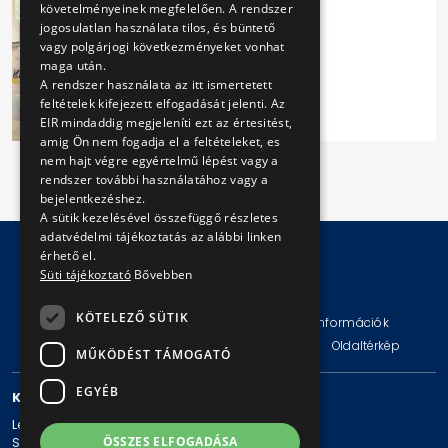
követelményeinek megfelelően. A rendszer
jogosulatlan használata tilos, és büntető
vagy polgárjogi következményeket vonhat
maga után.
A rendszer használata az itt ismertetett
feltételek kifejezett elfogadását jelenti. Az
EIR mindaddig megjeleníti ezt az értesitést,
amig Ön nem fogadja el a feltételeket, es
nem hajt végre egyértelmű lépést vagy a
rendszer további használatához vagy a
bejelentkezéshez.
A sütik kezelésével összefüggő részletes
adatvédelmi tájékoztatás az alábbi linken
érhető el.
Süti tájékoztató
Bővebben
© Copyright 2026 BKV Zrt.
KÖTELEZŐ SÜTIK
Impresszum
Jogi nyilatkozat
Technikai információk
Adatvédelmi politika és tájékoztatások
ÁSZF
Oldaltérkép
MŰKÖDÉST TÁMOGATÓ
EGYÉB
KAPCSOLAT
Levelezési cím: 1980 Budapest, Pf. 11.
ÖSSZES ELFOGADÁSA
Székhely: 1980 Budapest, Akácfa u. 15.