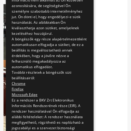
információ nem alkalmas az Ön közvetlen
azonosítására, de segítségével Ön
személyre szabottabb internetélményhez
jut. Ön dönti el, hogy engedélyezi-e sütik
használatát. Az alábbiakban Ön
kiválaszthatja azon sütiket, amelyeknek
kezeléséhez hozzájárul.
A böngészők egy része alapértelmezettként
automatikusan elfogadja a sütiket, de ez a
beállítás is megváltoztatható annak
érdekében, hogy a jövőre nézve a
felhasználó megakadályozza az
automatikus elfogadást.
További részletek a böngészők süti
beállításairól:
Chrome
Firefox
Microsoft Edge
Ez a rendszer a BKV Zrt Elektronikus
Információs Rendszerének része (EIR). A
rendszer használatával Ön elfogadja az
alábbi feltételeket: A rendszer használata
megfigyelhető, rögzithető es naplózható a
jogszabályi es a szervezet biztonsági