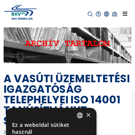
A VASÚTI ÜZEMELTETÉSI
IGAZGATÓSÁG
TELEPHELYEI ISO 14001
TANÚSÍTVÁNYT
×
SZEREZTEK
Ez a weboldal sütiket
HUNGARIAN
használ
2020-07-02 14:09:55