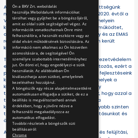
ENGLISH
Ön a BKV Zrt. weboldalát
A környezetvédelem melletti elkötelezettségünk
használja.Weboldalunk információkat
megerősítése érdekében Társaságunk 2020. évtől a
tárolhat vagy gyűjthet be a böngészőjéről,
Vasúti Üzemeltetési Igazgatóság telephelyein
amit az oldal sütik segítségével végez. Az
környezetközpontú irányítási rendszert működtet,
információk vonatkozhatnak Önre mint
amely az MSZ EN ISO 14001:2015 szabvány és az EMAS
felhasználóra, a használt eszközre vagy az
rendelet követelményeinek megfelelően került
oldal elvárt működésének biztosítására. Az
kiépítésre.
információ nem alkalmas az Ön közvetlen
azonosítására, de segítségével Ön
Tudatában vagyunk annak, hogy a környezetvédelem
személyre szabottabb internetélményhez
jut. Ön dönti el, hogy engedélyezi-e sütik
egyik legjelentősebb kihívása a klímaváltozás, ezért a
használatát. Az alábbiakban Ön
problémát magunkénak érezve jövőbeli fejlesztéseink
kiválaszthatja azon sütiket, amelyeknek
között olyan célokat határozunk meg, melyek a
kezeléséhez hozzájárul.
klímavédelmet is szolgálják. Célunk, hogy
A böngészők egy része alapértelmezettként
tevékenységeinket oly módon végezzük, hogy azzal a
automatikusan elfogadja a sütiket, de ez a
természeti erőforrások használatát és a
beállítás is megváltoztatható annak
érdekében, hogy a jövőre nézve a
környezetterhelést a lehető legalacsonyabb szinten
felhasználó megakadályozza az
tartsuk, ezáltal csökkentve CO2 kibocsátásunkat és
automatikus elfogadást.
ökológiai lábnyomunkat.
További részletek a böngészők süti
beállításairól:
A vasúti járművek karbantartási, javítási és felújítási,
Chrome