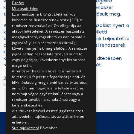
valamint időszakos vizsgálati tevékenységekre
Firefox
kiterjedő környezetközpontú irányítási rendszer
Microsoft Edge
tanúsítása 2020. június 22-26. között valósult meg.
Ez a rendszer a BKV Zrt Elektronikus
Információs Rendszerének része (EIR). A
A tanúsítvány megszerzésével visszaigazolást nyert a
rendszer használatával Ön elfogadja az
alábbi feltételeket: A rendszer használata
környezeti teljesítményünk növelése melletti
megfigyelhető, rögzithető es naplózható a
elkötelezettségünk, valamint Társaságunk teljesítette
jogszabályi es a szervezet biztonsági
a 24/2016. (VII. 18.) NFM rendelet irányítási rendszerek
követelményeinek megfelelően. A rendszer
kiépítésére vonatkozó előírásait.
jogosulatlan használata tilos, és büntető
Köszönjük a rendszerépítésben és működtetésben
vagy polgárjogi következményeket vonhat
résztvevő munkatársak együttműködését.
maga után.
A rendszer használata az itt ismertetett
feltételek kifejezett elfogadását jelenti. Az
BKV Zrt.
EIR mindaddig megjeleníti ezt az értesitést,
Irányítási Rendszer Menedzsment Iroda
amig Ön nem fogadja el a feltételeket, es
nem hajt végre egyértelmű lépést vagy a
rendszer további használatához vagy a
bejelentkezéshez.
A sütik kezelésével összefüggő részletes
adatvédelmi tájékoztatás az alábbi linken
érhető el.
Süti tájékoztató
Bővebben
© Copyright 2026 BKV Zrt.