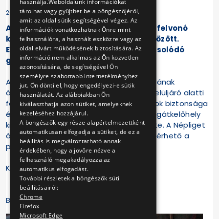
használja.Weboldalunk információkat
tárolhat vagy gyűjthet be a böngészőjéről,
2022-01-12 13:33:00
amit az oldal sütik segítségével végez. Az
A Népliget metróállomáson mindkét felvonó
információk vonatkozhatnak Önre mint
közlekedik a peronszint és a felszín között.
felhasználóra, a használt eszközre vagy az
oldal elvárt működésének biztosítására. Az
Elkészült a felüljáró alatti lifthez kacsolódó
információ nem alkalmas az Ön közvetlen
gyalogátkelőhely.
azonosítására, de segítségével Ön
személyre szabottabb internetélményhez
Az M3 metróvonal felújított déli szakaszának
jut. Ön dönti el, hogy engedélyezi-e sütik
átadásakor - 2020. október 22-én -, a felüljáró alatti
használatát. Az alábbiakban Ön
felvonó működését korlátoztuk az utasok biztonsága
kiválaszthatja azon sütiket, amelyeknek
kezeléséhez hozzájárul.
érdekében. A lift környezetében a gyalogátkelőhely
A böngészők egy része alapértelmezettként
kiépítését a Budapest Közút Zrt. végezte. A Népliget
automatikusan elfogadja a sütiket, de ez a
állomáson most már mindkét oldalon elérhető a
beállítás is megváltoztatható annak
peronszintről a felszín.
érdekében, hogy a jövőre nézve a
felhasználó megakadályozza az
Köszönjük utasaink türelmét!
automatikus elfogadást.
További részletek a böngészők süti
beállításairól:
Chrome
BKV Zrt.
Firefox
Microsoft Edge