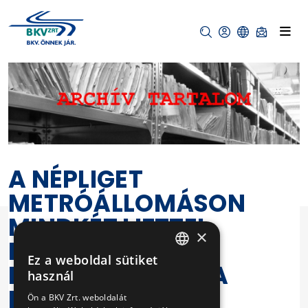
A NÉPLIGET
METRÓÁLLOMÁSON
MINDKÉT LIFTTEL
×
ELÉRHETŐ A
Ez a weboldal sütiket
PERONSZINTRŐL A
HUNGARIAN
használ
ENGLISH
FELSZÍN
Ön a BKV Zrt. weboldalát