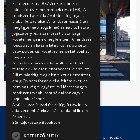
Ez a rendszer a BKV Zrt Elektronikus
Információs Rendszerének része (EIR). A
rendszer használatával Ön elfogadja az
alábbi feltételeket: A rendszer használata
megfigyelhető, rögzithető es naplózható a
jogszabályi es a szervezet biztonsági
követelményeinek megfelelően. A rendszer
jogosulatlan használata tilos, és büntető
vagy polgárjogi következményeket vonhat
maga után.
A rendszer használata az itt ismertetett
feltételek kifejezett elfogadását jelenti. Az
EIR mindaddig megjeleníti ezt az értesitést,
amig Ön nem fogadja el a feltételeket, es
nem hajt végre egyértelmű lépést vagy a
rendszer további használatához vagy a
bejelentkezéshez.
A sütik kezelésével összefüggő részletes
adatvédelmi tájékoztatás az alábbi linken
érhető el.
Süti tájékoztató
Bővebben
© Copyright 2026 BKV Zrt.
KÖTELEZŐ SÜTIK
Impresszum
Jogi nyilatkozat
Technikai információk