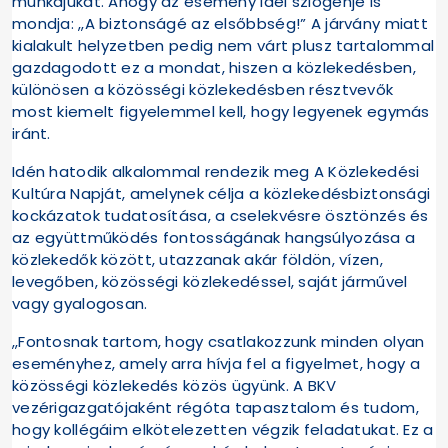
munkájukat. Ahogy az esemény idei szlogenje is
mondja: „A biztonságé az elsőbbség!” A járvány miatt
kialakult helyzetben pedig nem várt plusz tartalommal
gazdagodott ez a mondat, hiszen a közlekedésben,
különösen a közösségi közlekedésben résztvevők
most kiemelt figyelemmel kell, hogy legyenek egymás
iránt.
Idén hatodik alkalommal rendezik meg A Közlekedési
Kultúra Napját, amelynek célja a közlekedésbiztonsági
kockázatok tudatosítása, a cselekvésre ösztönzés és
az együttműködés fontosságának hangsúlyozása a
közlekedők között, utazzanak akár földön, vízen,
levegőben, közösségi közlekedéssel, saját járművel
vagy gyalogosan.
„Fontosnak tartom, hogy csatlakozzunk minden olyan
eseményhez, amely arra hívja fel a figyelmet, hogy a
közösségi közlekedés közös ügyünk. A BKV
vezérigazgatójaként régóta tapasztalom és tudom,
hogy kollégáim elkötelezetten végzik feladatukat. Ez a