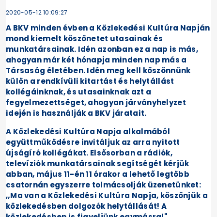
2020-05-12 10:09:27
A BKV minden évben a Közlekedési Kultúra Napján
mond kiemelt köszönetet utasainak és
munkatársainak. Idén azonban ez a nap is más,
ahogyan már két hónapja minden nap más a
Társaság életében. Idén meg kell köszönnünk
külön a rendkívüli kitartást és helytállást
kollégáinknak, és utasainknak azt a
fegyelmezettséget, ahogyan járványhelyzet
idején is használják a BKV járatait.
A Közlekedési Kultúra Napja alkalmából
együttműködésre invitáljuk az arra nyitott
újságíró kollégákat. Elsősorban a rádiók,
televíziók munkatársainak segítségét kérjük
abban, május 11-én 11 órakor a lehető legtöbb
csatornán egyszerre tolmácsolják üzenetünket:
„Ma van a Közlekedési Kultúra Napja, köszönjük a
közlekedésben dolgozók helytállását! A
közlekedésben is figyeljünk egymásra!"