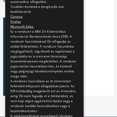
BKV Zrt.
automatikus elfogadást.
További részletek a böngészők süti
beállításairól:
Chrome
Firefox
Microsoft Edge
Ez a rendszer a BKV Zrt Elektronikus
Információs Rendszerének része (EIR). A
rendszer használatával Ön elfogadja az
alábbi feltételeket: A rendszer használata
megfigyelhető, rögzithető es naplózható a
jogszabályi es a szervezet biztonsági
követelményeinek megfelelően. A rendszer
jogosulatlan használata tilos, és büntető
vagy polgárjogi következményeket vonhat
maga után.
A rendszer használata az itt ismertetett
feltételek kifejezett elfogadását jelenti. Az
EIR mindaddig megjeleníti ezt az értesitést,
amig Ön nem fogadja el a feltételeket, es
nem hajt végre egyértelmű lépést vagy a
rendszer további használatához vagy a
bejelentkezéshez.
A sütik kezelésével összefüggő részletes