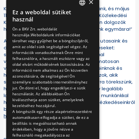
×
Kérjük tehát, hogy csatlakozzatok hozzánk, és május
Ez a weboldal sütiket
HUNGARIAN
11-én 11 órakor mondjátok be: „Ma van a Közlekedési
használ
Kultúra Napja, köszönjük a közlekedésben dolgozók
ENGLISH
helytállását! A közlekedésben is figyeljünk egymásra!”
Ön a BKV Zrt. weboldalát
használja.Weboldalunk információkat
A BKV a járványhelyzet kezdete óta hoz utasaink és
tárolhat vagy gyűjthet be a böngészőjéről,
amit az oldal sütik segítségével végez. Az
dolgozóink védelmét szolgáló intézkedéseket:
információk vonatkozhatnak Önre mint
szünetel az elsőajtós felszállás, kordonnal
felhasználóra, a használt eszközre vagy az
választottuk el járművezetőinket, folyamatosan
oldal elvárt működésének biztosítására. Az
védőfelszerelést biztosítottunk dolgozóinknak és
információ nem alkalmas az Ön közvetlen
home office-ból látják el feladataikat azok, akik
azonosítására, de segítségével Ön
számára ez megoldható. Továbbra is arra törekszünk,
személyre szabottabb internetélményhez
jut. Ön dönti el, hogy engedélyezi-e sütik
hogy miden eszközzel megelőzzük, vagy legalább
használatát. Az alábbiakban Ön
lassítsuk a járvány terjedését, miközben munkánkkal
kiválaszthatja azon sütiket, amelyeknek
hozzájáruljunk a város működéséhez. Intézkedéseinkről
kezeléséhez hozzájárul.
bővebben itt olvashatnak:
A böngészők egy része alapértelmezettként
https://www.bkv.hu/hu/koronavirus
.
automatikusan elfogadja a sütiket, de ez a
beállítás is megváltoztatható annak
érdekében, hogy a jövőre nézve a
felhasználó megakadályozza az