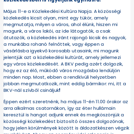
Május 11-e a Közlekedési Kultúra Napja. A közösségi
közlekedés kicsit olyan, mint egy tükör, amely
megmutatja, milyen a város, ahol élünk, hiszen mi
magunk, a város lakói, az ide látogatók, a csak
átutazók, a közlekedés iránt rajongó kicsik és nagyok,
a munkába rohanó felnőttek, vagy éppen a
vásárlásba igyekvő korosabb utasaink, mi magunk
jelentjük azt a közlekedési kultúrát, amely jellemezi
egy város közlekedését. A BKV pedig azért dolgozik,
hogy ez az élő, működő város mozgásba lendüljön
minden nap. Most, ebben a rendkívüli helyzetben
jobban megmutatkozik, mint eddig bármikor: mi, itt a
BKV-nál szívből csináljuk
!
Éppen ezért szeretnénk, ha május 11-én 11.00 órakor az
arra alkalmas csatornákon, így az éter hullámain
keresztül is hangot adjunk ennek és megköszönjük a
közösségi közlekedést biztosító összes dolgozónak,
hogy jelen körülmények között is áldozatkészen végzik