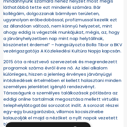
mindannyiunk számára nehéz helyzet most mégis
láthatóbbá tette ezt mindenki számára. Bár
kollégáim, dolgozzanak bármilyen területen,
ugyanolyan erőbedobással, profizmussal kezelik ezt
az állandóan változó, nem könnyű helyzetet, mint
ahogy eddig is végezték munkájukat, mégis, az, hogy
a járványhelyzetben nap mint nap helytállnak,
köszönetet érdemel” – hangsúlyozta Bolla Tibor a BKV
vezérigazgatója A Közlekedési Kultúra Napja kapcsán.
2015 óta a résztvevő szervezetek és megrendezett
programok száma évről évre nő. Az idei alkalom
különleges, hiszen a jelenleg érvényes járványügyi
intézkedések értelmében el kellett halasztani minden
személyes jelenlétet igénylő rendezvényt.
Társaságunk a személyes találkozások pótlására az
eddigi online tartalmak megosztása mellett virtuális
telephelylátogatási sorozatot indít. A sorozat részei
egy-egy buszgarázsba, villamos kocsiszínebe
kalauzolják el majd a nézőket a nyílt napok vezetett
túráihoz hasonlóan.