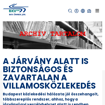
A JÁRVÁNY ALATT IS
BIZTONSÁGOS ÉS
ZAVARTALAN A
VILLAMOSKÖZLEKEDÉS
Budapest közlekedési hálózata jól összehangolt,
többszereplős rendszer, ahhoz, hogy a
járványügyi veszélyhelyzet alatt is rendben