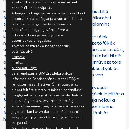
kiválaszthatja azon sütiket, amelyeknek
kezeléséhez hozzájárul.
Munkavállalóink védelme érdekében kéztisztító
A böngészők egy része alapértelmezettként
fertőtlenítőszereket helyeztünk ki a végállomási
automatikusan elfogadja a sütiket, de ez a
tartózkodókba és az irodaépületekbe, valamint
beállítás is megváltoztatható annak
érdekében, hogy a jövőre nézve a
minden járművezetőnket elláttuk saját
felhasználó megakadályozza az
kézfertőtlenítővel is. Szintén villamosvezetőink
automatikus elfogadást.
megóvása érdekében tettünk a zárt vezetőfülkék
További részletek a böngészők süti
úgynevezett „túlnyomásos” üzemének biztosításáért,
beállításairól:
ezáltal a vezetőfülkében lévő levegő a fülkéből kifelé
Chrome
áramlik és nem az utastér irányából a járművezetőre.
Firefox
Microsoft Edge
A talált tárgyak kezeléséhez pedig gumikesztyűk és
Ez a rendszer a BKV Zrt Elektronikus
gyűjtőzsákok biztosítása is folyamatban van.
Információs Rendszerének része (EIR). A
rendszer használatával Ön elfogadja az
Ahogyan a BKV minden területére, úgy a vasúti
alábbi feltételeket: A rendszer használata
közlekedés esetében is igaz, hogy kollégáink lojalitása,
megfigyelhető, rögzithető es naplózható a
felelősségteljes magatartása és munkája nélkül a
jogszabályi es a szervezet biztonsági
villamosüzem zavarmentes működése sem lenne
követelményeinek megfelelően. A rendszer
jogosulatlan használata tilos, és büntető
fenntartható. Ezúttal is köszönjük a kitartást és
vagy polgárjogi következményeket vonhat
helytállást minden kollégánknak!
maga után.
A rendszer használata az itt ismertetett