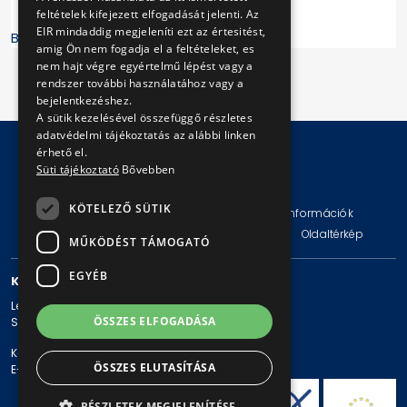
feltételek kifejezett elfogadását jelenti. Az
EIR mindaddig megjeleníti ezt az értesitést,
BKV Zrt.
amig Ön nem fogadja el a feltételeket, es
nem hajt végre egyértelmű lépést vagy a
rendszer további használatához vagy a
bejelentkezéshez.
A sütik kezelésével összefüggő részletes
adatvédelmi tájékoztatás az alábbi linken
érhető el.
Süti tájékoztató
Bővebben
© Copyright 2026 BKV Zrt.
KÖTELEZŐ SÜTIK
Impresszum
Jogi nyilatkozat
Technikai információk
Adatvédelmi politika és tájékoztatások
ÁSZF
Oldaltérkép
MŰKÖDÉST TÁMOGATÓ
EGYÉB
KAPCSOLAT
Levelezési cím: 1980 Budapest, Pf. 11.
ÖSSZES ELFOGADÁSA
Székhely: 1980 Budapest, Akácfa u. 15.
Központi telefonszám: + 36 1 461-65-00
ÖSSZES ELUTASÍTÁSA
E-mail cím: bkv@bkv.hu
RÉSZLETEK MEGJELENÍTÉSE