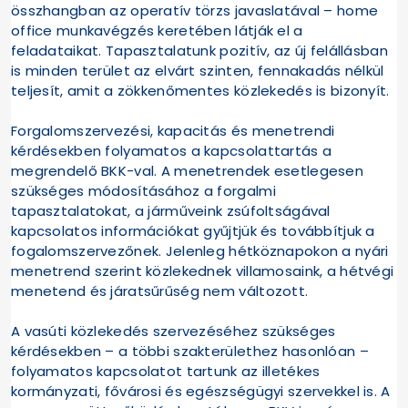
összhangban az operatív törzs javaslatával – home
office munkavégzés keretében látják el a
feladataikat. Tapasztalatunk pozitív, az új felállásban
is minden terület az elvárt szinten, fennakadás nélkül
teljesít, amit a zökkenőmentes közlekedés is bizonyít.
Forgalomszervezési, kapacitás és menetrendi
kérdésekben folyamatos a kapcsolattartás a
megrendelő BKK-val. A menetrendek esetlegesen
szükséges módosításához a forgalmi
tapasztalatokat, a járműveink zsúfoltságával
kapcsolatos információkat gyűjtjük és továbbítjuk a
fogalomszervezőnek. Jelenleg hétköznapokon a nyári
menetrend szerint közlekednek villamosaink, a hétvégi
menetend és járatsűrűség nem változott.
A vasúti közlekedés szervezéséhez szükséges
kérdésekben – a többi szakterülethez hasonlóan –
folyamatos kapcsolatot tartunk az illetékes
kormányzati, fővárosi és egészségügyi szervekkel is. A