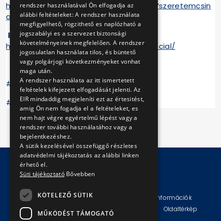
https://www.facebook.com/groups/BKVszeretemcsin
rendszer használatával Ön elfogadja az
alábbi feltételeket: A rendszer használata
alni
megfigyelhető, rögzithető es naplózható a
jogszabályi es a szervezet biztonsági
Instagram-oldalunk:
követelményeinek megfelelően. A rendszer
https://www.instagram.com/bkvzrt_official/
jogosulatlan használata tilos, és büntető
vagy polgárjogi következményeket vonhat
maga után.
A rendszer használata az itt ismertetett
#vigyázunkegymásra
feltételek kifejezett elfogadását jelenti. Az
EIR mindaddig megjeleníti ezt az értesitést,
#vigyázzunkegymásra
amig Ön nem fogadja el a feltételeket, es
nem hajt végre egyértelmű lépést vagy a
rendszer további használatához vagy a
bejelentkezéshez.
A sütik kezelésével összefüggő részletes
adatvédelmi tájékoztatás az alábbi linken
érhető el.
Süti tájékoztató
Bővebben
© Copyright 2026 BKV Zrt.
KÖTELEZŐ SÜTIK
Impresszum
Jogi nyilatkozat
Technikai információk
Adatvédelmi politika és tájékoztatások
ÁSZF
Oldaltérkép
MŰKÖDÉST TÁMOGATÓ