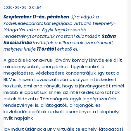
2020-09-09 10:01:54
Szeptember 11-én, pénteken
újra várjuk a
közlekedésbarátokat legújabb virtuális telephely-
látogatásunkon. Egyik legsikeresebb
rendezvénysorozatunk mostani állomásán
Száva
kocsiszínbe
invitáljuk a villamosok szerelmeseit,
melynek linkje
11 órától
érhető el.
A globális koronavírus-járvány komoly kihívás elé állít
mindannyiunkat, energiánkat, figyelmünket a
megelőzésre, védekezésre koncentráljuk. Így tett a
BKV is, hiszen tavasszal számos olyan intézkedést
hoztunk, ami arra irányult, hogy a járványgörbét minél
inkább ellaposítsuk. Ennek az intézkedéssorozatnak
estek áldozatul Társaságunk egyik legnépszerűbb
rendezvényei is, a látogatók, a rajongók, és
közlekedésbarátok kedvelt eseményei, a telephelyi
nyílt napjaink.
Így indult útjának a BKV virtuális telephely-látogatási