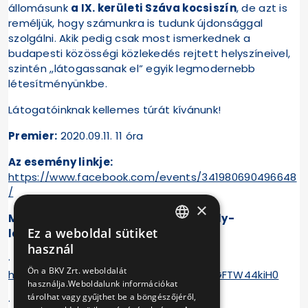
állomásunk
a IX. kerületi Száva kocsiszín
, de azt is
reméljük, hogy számunkra is tudunk újdonsággal
szolgálni. Akik pedig csak most ismerkednek a
budapesti közösségi közlekedés rejtett helyszíneivel,
szintén „látogassanak el” egyik legmodernebb
létesítményünkbe.
Látogatóinknak kellemes túrát kívánunk!
Premier:
2020.09.11. 11 óra
Az esemény linkje:
https://www.facebook.com/events/341980690496648
/
×
Már megtekinthető virtuális telephely-
Ez a weboldal sütiket
látogatásaink:
HUNGARIAN
használ
· Trolibusz Divízió:
ENGLISH
Ön a BKV Zrt. weboldalát
https://www.youtube.com/watch?v=qGFTW44kiH0
használja.Weboldalunk információkat
tárolhat vagy gyűjthet be a böngészőjéről,
· Hungária kocsiszín: