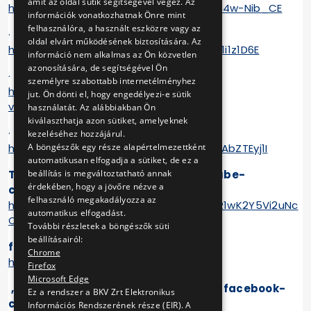
amit az oldal sütik segítségével végez. Az
https://www.youtube.com/watch?v=_64w-Nib_CE
információk vonatkozhatnak Önre mint
felhasználóra, a használt eszközre vagy az
· M2 Fehér úti járműtelep:
oldal elvárt működésének biztosítására. Az
https://www.youtube.com/watch?v=LiT1i1z1D6E
információ nem alkalmas az Ön közvetlen
azonosítására, de segítségével Ön
· Szépilona kocsiszín:
személyre szabottabb internetélményhez
https://www.youtube.com/watch?
jut. Ön dönti el, hogy engedélyezi-e sütik
v=GvUp9KzG1e8&t=2s
használatát. Az alábbiakban Ön
kiválaszthatja azon sütiket, amelyeknek
· Budafok kocsiszín:
kezeléséhez hozzájárul.
A böngészők egy része alapértelmezettként
https://www.youtube.com/watch?v=ZZAbZTEyj1I
automatikusan elfogadja a sütiket, de ez a
beállítás is megváltoztatható annak
További videók, kulisszatitkok YouTube-
érdekében, hogy a jövőre nézve a
csatornánkon:
felhasználó megakadályozza az
https://www.youtube.com/channel/UCR1wK2Y5Vi2uNc
automatikus elfogadást.
OjZGIenhw
További részletek a böngészők süti
beállításairól:
facebook-oldalunk:
Chrome
https://www.facebook.com/bkvzrt1
Firefox
Microsoft Edge
„BKV – Szeretem csinálni” nyilvános facebook-
Ez a rendszer a BKV Zrt Elektronikus
csoportunk:
Információs Rendszerének része (EIR). A