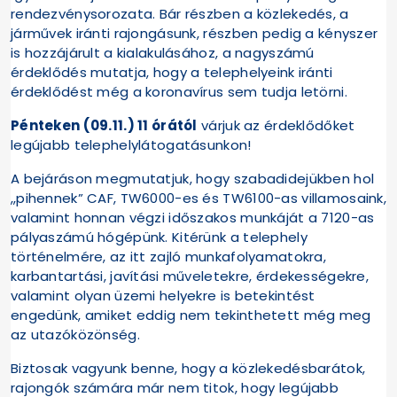
rendezvénysorozata. Bár részben a közlekedés, a
járművek iránti rajongásunk, részben pedig a kényszer
is hozzájárult a kialakulásához, a nagyszámú
érdeklődés mutatja, hogy a telephelyeink iránti
érdeklődést még a koronavírus sem tudja letörni.
Pénteken (09.11.) 11 órától
várjuk az érdeklődőket
legújabb telephelylátogatásunkon!
A bejáráson megmutatjuk, hogy szabadidejükben hol
„pihennek” CAF, TW6000-es és TW6100-as villamosaink,
valamint honnan végzi időszakos munkáját a 7120-as
pályaszámú hógépünk. Kitérünk a telephely
történelmére, az itt zajló munkafolyamatokra,
karbantartási, javítási műveletekre, érdekességekre,
valamint olyan üzemi helyekre is betekintést
engedünk, amiket eddig nem tekinthetett még meg
az utazóközönség.
Biztosak vagyunk benne, hogy a közlekedésbarátok,
rajongók számára már nem titok, hogy legújabb