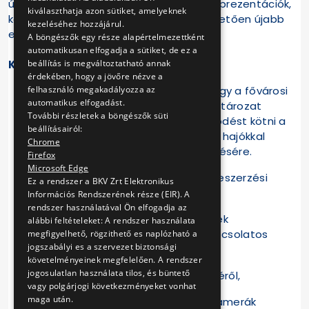
úgy döntött, hogy további számítások, prezentációk,
kiválaszthatja azon sütiket, amelyeknek
konzultációk szükségesek, majd ezt követően újabb
kezeléséhez hozzájárul.
előterjesztést kell készíteni.
A böngészők egy része alapértelmezettként
automatikusan elfogadja a sütiket, de ez a
Közbeszerzési döntések:
beállítás is megváltoztatható annak
érdekében, hogy a jövőre nézve a
Az Igazgatóság megállapította, hogy a fővárosi
felhasználó megakadályozza az
automatikus elfogadást.
forráselvonásról szóló közgyűlési határozat
További részletek a böngészők süti
értelmében nem lehetséges szerződést kötni a
beállításairól:
hivatásforgalmú menetrendszerinti hajókkal
Chrome
történő közszolgáltatás üzemeltetésére.
Firefox
Microsoft Edge
Az Igazgatóság döntött több közbeszerzési
Ez a rendszer a BKV Zrt Elektronikus
eljárás indításáról:
Információs Rendszerének része (EIR). A
rendszer használatával Ön elfogadja az
a tüzelő és hőtermelő berendezések
alábbi feltételeket: A rendszer használata
karbantartásával és javításával kapcsolatos
megfigyelhető, rögzithető es naplózható a
jogszabályi es a szervezet biztonsági
eljárásról megindításával,
követelményeinek megfelelően. A rendszer
jogosulatlan használata tilos, és büntető
a motorikus dízelgázolaj beszerzéséről,
vagy polgárjogi következményeket vonhat
maga után.
a CAF vezérlőkártyák, modulok és kamerák