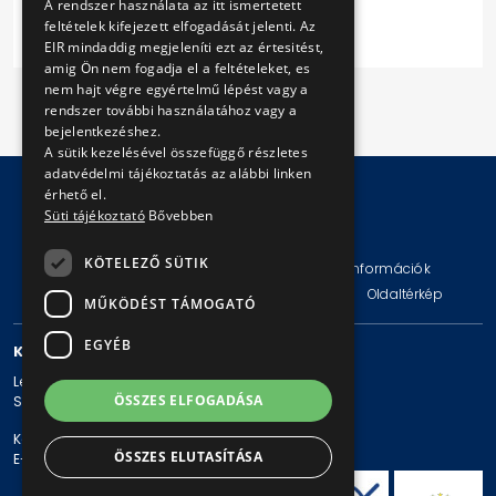
A rendszer használata az itt ismertetett
beszerzéséről.
feltételek kifejezett elfogadását jelenti. Az
EIR mindaddig megjeleníti ezt az értesitést,
amig Ön nem fogadja el a feltételeket, es
nem hajt végre egyértelmű lépést vagy a
rendszer további használatához vagy a
bejelentkezéshez.
A sütik kezelésével összefüggő részletes
adatvédelmi tájékoztatás az alábbi linken
érhető el.
Süti tájékoztató
Bővebben
© Copyright 2026 BKV Zrt.
KÖTELEZŐ SÜTIK
Impresszum
Jogi nyilatkozat
Technikai információk
Adatvédelmi politika és tájékoztatások
ÁSZF
Oldaltérkép
MŰKÖDÉST TÁMOGATÓ
EGYÉB
KAPCSOLAT
Levelezési cím: 1980 Budapest, Pf. 11.
ÖSSZES ELFOGADÁSA
Székhely: 1980 Budapest, Akácfa u. 15.
Központi telefonszám: + 36 1 461-65-00
ÖSSZES ELUTASÍTÁSA
E-mail cím: bkv@bkv.hu