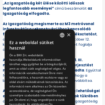
„
Az Igazgatóság két ülése közötti időszak
legfontosabb eseményei”
című beszámolót
az
Igazgatóság elfogadta.
Az Igazgatóság megismerte az M3 metróvonal
infrastruktúra rekonstrukcióhoz kapcsolódó
×
feladatok előrehaladásáról szóló tájékoztatást
,
amely a 2021. szeptember 8. és 2021. október 12.
Ez a weboldal sütiket
közötti időszakban történt eseményeket foglalja
HUNGARIAN
használ
össze.
ENGLISH
Ön a BKV Zrt. weboldalát
Az Igazgatóság „Az Igazgatóság 2021. III.
használja.Weboldalunk információkat
tárolhat vagy gyűjthet be a böngészőjéről,
negyedévi tevékenysége” című előterjesztést
amit az oldal sütik segítségével végez. Az
megtárgyalta és egyhangúlag elfogadta
. Egyúttal
információk vonatkozhatnak Önre mint
felhatalmazta az Igazgatóság elnökét, hogy a
felhasználóra, a használt eszközre vagy az
beszámolót a Felügyelőbizottság elé továbbítsa.
oldal elvárt működésének biztosítására. Az
információ nem alkalmas az Ön közvetlen
Az autóbuszflotta korszerűsítésének lehetőségei
azonosítására, de segítségével Ön
személyre szabottabb internetélményhez
a hatályos környezetvédelmi előírások tükrében
jut. Ön dönti el, hogy engedélyezi-e sütik
című előterjesztéssel kapcsolatban az Igazgatóság
használatát. Az alábbiakban Ön