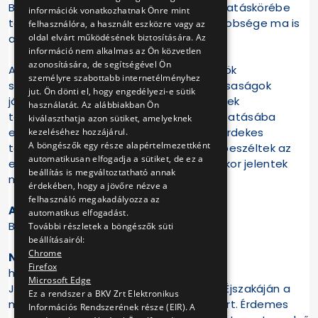
Budapesti Közlekedési Központ, a BKK hatáskörébe
információk vonatkozhatnak Önre mint
tartozik, ám a fővárosi járművezetők többsége ma is
felhasználóra, a használt eszközre vagy az
oldal elvárt működésének biztosítására. Az
a BKV alkalmazásában áll.
információ nem alkalmas az Ön közvetlen
azonosítására, de segítségével Ön
A kiállítás a fővárosi közlekedési eszközök
személyre szabottabb internetélményhez
személyzetének, a BKV és a jogelőd társaságok
jut. Ön dönti el, hogy engedélyezi-e sütik
járművezetőinek, kalauzainak, ellenőreinek
használatát. Az alábbiakban Ön
tevékenységébe, munkaeszközeibe, oktatásába
kiválaszthatja azon sütiket, amelyeknek
enged bepillantást. A kiállításon olyan érdekes
kezeléséhez hozzájárul.
A böngészők egy része alapértelmezettként
tényekre is fény derül, hogy miért nem beszéltek az
automatikusan elfogadja a sütiket, de ez a
első villamosvezetők magyarul, vagy mikor jelentek
beállítás is megváltoztatható annak
meg a hölgyek a volán mögött.
érdekében, hogy a jövőre nézve a
felhasználó megakadályozza az
A múzeum címe:
automatikus elfogadást.
Budapest, Deák tér, aluljáró.
További részletek a böngészők süti
beállításairól:
Chrome
Nyitva tartás:
Firefox
hétfő kivételével 10 és 17 óra között.
Microsoft Edge
Június 22-én, szombaton, a Múzeumok Éjszakáján a
Ez a rendszer a BKV Zrt Elektronikus
múzeum 18 és 24 óra között is nyitva tart. Érdemes
Információs Rendszerének része (EIR). A