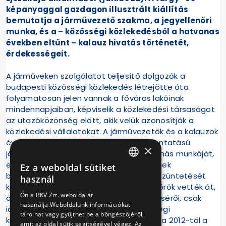
képanyaggal gazdagon illusztrált kiállítás
bemutatja a járművezető szakma, a jegyellenőri
munka, és a – közösségi közlekedésből a hatvanas
években eltűnt – kalauz hivatás történetét,
érdekességeit.
A járműveken szolgálatot teljesítő dolgozók a
budapesti közösségi közlekedés létrejötte óta
folyamatosan jelen vannak a főváros lakóinak
mindennapjaiban, képviselik a közlekedési társaságot
az utazóközönség előtt, akik velük azonosítják a
közlekedési vállalatokat. A járművezetők és a kalauzok
évtizedeken keresztül, már az első lóvontatású
×
járművektől kezdve kiegészítették egymás munkáját,
egészen a BKV kalauz nélküli rendszerének
Ez a weboldal sütiket
HUNGARIAN
bevezetéséig. A kalauzi munkakör megszüntetését
használ
követően aztán a jegyvizsgálatot ellenőrök vették át,
ENGLISH
Ön a BKV Zrt. weboldalát
akik immár nem az utasok rendszeres kísérői, csak
használja.Weboldalunk információkat
időnként felbukkanó szereplői a közösségi
tárolhat vagy gyűjthet be a böngészőjéről,
közlekedésnek. A jegyellenőrzés feladata 2012-től a
amit az oldal sütik segítségével végez. Az