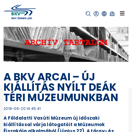
A BKV ARCAI – ÚJ
KIÁLLÍTÁS NYÍLT DEÁK
TÉRI MÚZEUMUNKBAN
2019-06-20 14:45:41
A Földalatti Vasúti Múzeum új időszaki
kiállítással várja látogatóit a Múzeumok
Éjszakája alkalmából (június 22). A tárgy- és