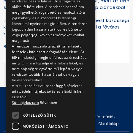
már elővételben megvenni a karszalagot, mert az első
rendszer használatával Ön elfogadja az
alábbi feltételeket: A rendszer használata
száz vásárló 50 éves a BKV kiadványt kap ajándékba!
megfigyelhető, rögzithető es naplózható a
jogszabályi es a szervezet biztonsági
Járművezetők, kalauzok, ellenőrök Budapest közösségi
követelményeinek megfelelően. A rendszer
közlekedésében – jöjjön el és merüljön el a főváros
jogosulatlan használata tilos, és büntető
közelmúltjának hétköznapjaiban!
vagy polgárjogi következményeket vonhat
maga után.
BKV Zrt.
A rendszer használata az itt ismertetett
feltételek kifejezett elfogadását jelenti. Az
EIR mindaddig megjeleníti ezt az értesitést,
amig Ön nem fogadja el a feltételeket, es
nem hajt végre egyértelmű lépést vagy a
rendszer további használatához vagy a
bejelentkezéshez.
A sütik kezelésével összefüggő részletes
adatvédelmi tájékoztatás az alábbi linken
érhető el.
Süti tájékoztató
Bővebben
© Copyright 2026 BKV Zrt.
KÖTELEZŐ SÜTIK
Impresszum
Jogi nyilatkozat
Technikai információk
Adatvédelmi politika és tájékoztatások
ÁSZF
Oldaltérkép
MŰKÖDÉST TÁMOGATÓ