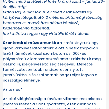
Nyitva: hétfő kivételével 10 és 17 óra között – június 26-
én éjjel 11-ig!
Biztonsági előírások: 18 év felett csak védettségi
kártyával látogatható, 2 méteres biztonsági távolság
betartása és maszk használata kötelező,
kézfertőtlenítő biztosított.
Ide kattintva
tegyen egy virtuális túrát nálunk!
Szentendrei múzeumunkban
ismét kinyitunk egy
újabb járművet látogatóink előtt.A hétköznapokon
lezárt járművek közül szombaton az 1000-es
pályaszámú villamosmatuzsálemet tekinthetik meg
belülről is, idegenvezető segítségével. Mellette
természetesen több rendszeresen nyitott
járművünkbe is felszállhatnak, hogy teljes legyen a
nosztalgia élménye.
Az „ezres”
Az első világháborúig a favázas villamos motorkocsik
jelentős részét a Ganz gyártotta, ezek különböző