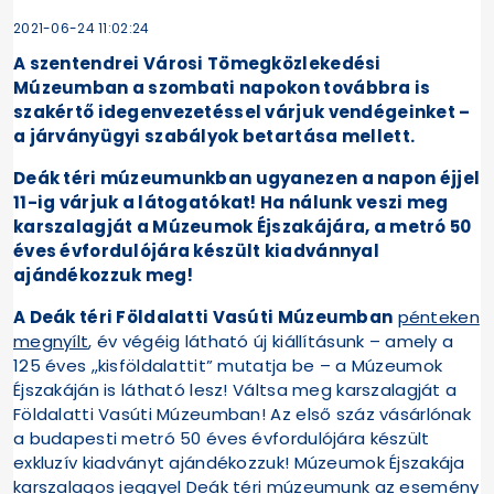
2021-06-24 11:02:24
A szentendrei Városi Tömegközlekedési
Múzeumban a szombati napokon továbbra is
szakértő idegenvezetéssel várjuk vendégeinket –
a járványügyi szabályok betartása mellett.
Deák téri múzeumunkban ugyanezen a napon éjjel
11-ig várjuk a látogatókat! Ha nálunk veszi meg
karszalagját a Múzeumok Éjszakájára, a metró 50
éves évfordulójára készült kiadvánnyal
ajándékozzuk meg!
A Deák téri Földalatti Vasúti Múzeumban
pénteken
megnyílt
, év végéig látható új kiállításunk – amely a
125 éves „kisföldalattit” mutatja be – a Múzeumok
Éjszakáján is látható lesz! Váltsa meg karszalagját a
Földalatti Vasúti Múzeumban! Az első száz vásárlónak
a budapesti metró 50 éves évfordulójára készült
exkluzív kiadványt ajándékozzuk! Múzeumok Éjszakája
karszalagos jeggyel Deák téri múzeumunk az esemény