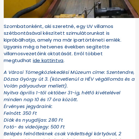
Szombatonként, aki szeretné, egy UV villamos
szétbontásával készített szimulátorunkat is
kipróbálhatja, amely ma már ipartörténeti emlék.
Ugyanis még a hetvenes években segítette
villamosvezetőink oktatását. Erről többet
megtudhat
ide kattintva
.
A Városi Tömegközlekedési Múzeum címe: Szentendre,
Dózsa György út 3. (közvetlenül a HÉV végállomás és a
Volán pályaudvar mellett).
Nyitva április 1-től október 31-ig, hétfő kivételével
minden nap 10 és 17 óra között.
Érvényes jegyáraink:
Felnőtt: 350 Ft
Diák és nyugdíjas: 280 Ft
Fotó- és videójegy: 500 Ft
Belépés felnőtteknek csak Védettségi kártyával, 2