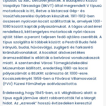
típusait az ABC betűivel jelölték. A Budapesti Közúti
Vaspálya Társasága (BKVT) által megrendelt V típusú
motorkocsik is itt, illetve a kistarcsai Gép- és
Vasútfelszerelési Gyárban készültek. 1911-1912-ben
összesen nyolcvan kocsit szállítottak le, amelyek 1001-
1080 között kapták pályaszámukat. A tágas utastérrel
rendelkező, kéttengelyes motorkocsik nyári rácsos
ajtóit télen a peront teljesen fedő ajtókra cserélték. A
típus szolgálta ki többek között a Pestről Buda felé
irányuló, budai, hűvösvölgyi, zugligeti és farkasréti
kirándulóvonalakat. A kocsikat alsóvezetékes
áramszedőkkel is ellátták a belvárosi vonalszakaszok
miatt. A szentendrei Városi Tömegközlekedési
Múzeumban kiállított, eredetileg 1080-as kocsi
pályaszámát a BSzKRt számozta át 1000-esre.
Kocsiszekrényét 1959-ben a Fővárosi Villamosvasút
(FVV) Füzesi Főműhelye acélvázasította.
Érdekesség, hogy 1945-ben, a II. világháború alatt a
típus egyik járműve alatt robbantották fel a Margit
hidat. Az „ezresek” hosszú évtizedeken keresztül