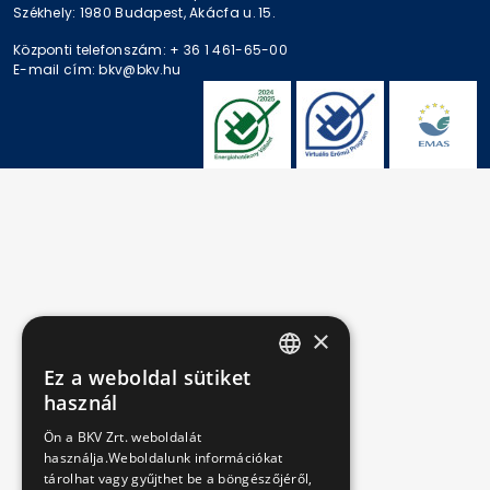
Székhely: 1980 Budapest, Akácfa u. 15.
Központi telefonszám: + 36 1 461-65-00
E-mail cím: bkv@bkv.hu
×
Ez a weboldal sütiket
HUNGARIAN
használ
ENGLISH
Ön a BKV Zrt. weboldalát
használja.Weboldalunk információkat
tárolhat vagy gyűjthet be a böngészőjéről,