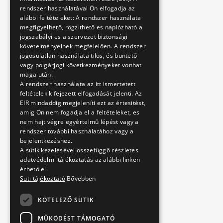
rendszer használatával Ön elfogadja az
alábbi feltételeket: A rendszer használata
megfigyelhető, rögzithető es naplózható a
jogszabályi es a szervezet biztonsági
követelményeinek megfelelően. A rendszer
jogosulatlan használata tilos, és büntető
vagy polgárjogi következményeket vonhat
maga után.
A rendszer használata az itt ismertetett
feltételek kifejezett elfogadását jelenti. Az
EIR mindaddig megjeleníti ezt az értesitést,
amig Ön nem fogadja el a feltételeket, es
nem hajt végre egyértelmű lépést vagy a
rendszer további használatához vagy a
bejelentkezéshez.
A sütik kezelésével összefüggő részletes
adatvédelmi tájékoztatás az alábbi linken
érhető el.
Süti tájékoztató
Bővebben
KÖTELEZŐ SÜTIK
MŰKÖDÉST TÁMOGATÓ