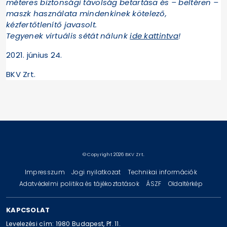
méteres biztonsági távolság betartása és – beltéren –
maszk használata mindenkinek kötelező,
kézfertőtlenítő javasolt.
Tegyenek virtuális sétát nálunk
ide kattintva
!
2021. június 24.
BKV Zrt.
© Copyright 2026 BKV Zrt.
Impresszum
Jogi nyilatkozat
Technikai információk
Adatvédelmi politika és tájékoztatások
ÁSZF
Oldaltérkép
KAPCSOLAT
Levelezési cím: 1980 Budapest, Pf. 11.