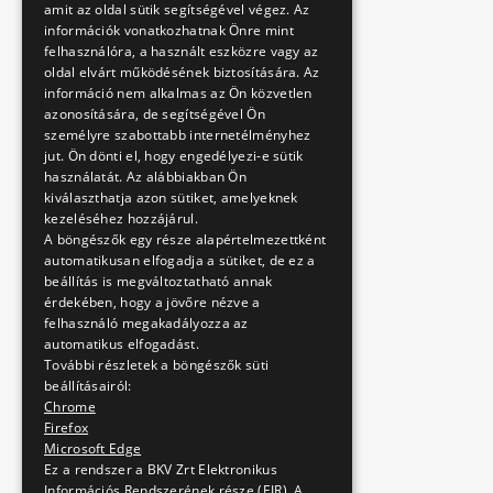
amit az oldal sütik segítségével végez. Az
információk vonatkozhatnak Önre mint
felhasználóra, a használt eszközre vagy az
oldal elvárt működésének biztosítására. Az
információ nem alkalmas az Ön közvetlen
azonosítására, de segítségével Ön
személyre szabottabb internetélményhez
jut. Ön dönti el, hogy engedélyezi-e sütik
használatát. Az alábbiakban Ön
kiválaszthatja azon sütiket, amelyeknek
kezeléséhez hozzájárul.
A böngészők egy része alapértelmezettként
automatikusan elfogadja a sütiket, de ez a
beállítás is megváltoztatható annak
érdekében, hogy a jövőre nézve a
felhasználó megakadályozza az
automatikus elfogadást.
További részletek a böngészők süti
beállításairól:
Chrome
Firefox
Microsoft Edge
Ez a rendszer a BKV Zrt Elektronikus
Információs Rendszerének része (EIR). A