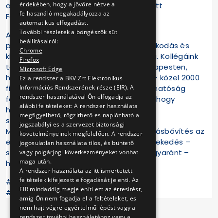
érdekében, hogy a jövőre nézve a
az idén tizedik alkalommal megrendezett
felhasználó megakadályozza az
Fenntarthatósági Témahéten.
automatikus elfogadást.
További részletek a böngészők süti
A diákok számára szervezett országos
beállításairól:
programsorozat célja a zöldebb gondolkodás és
Chrome
klímavédelem szerepének tudatosítása. Kollégáink
Firefox
több mint 30 iskolában – nem csak Budapesten,
Microsoft Edge
hanem számos vidéki intézményben is – közel 2000
Ez a rendszer a BKV Zrt Elektronikus
fiatalnak tartottak előadást a fenntarthatóság
Információs Rendszerének része (EIR). A
rendszer használatával Ön elfogadja az
fontosságáról. Nagy örömünkre szolgál, hogy
alábbi feltételeket: A rendszer használata
hozzájárulhatunk a fiatalabb korosztály
megfigyelhető, rögzithető es naplózható a
szemléletformálásához.
jogszabályi es a szervezet biztonsági
Meggyőződésünk, hogy az ez irányú tudásbővítés az
követelményeinek megfelelően. A rendszer
egyik kulcs ahhoz, hogy a közösségi közlekedés –
jogosulatlan használata tilos, és büntető
szűkebb és tágabb környezetünkben egyaránt –
vagy polgárjogi következményeket vonhat
maga után.
hosszú távon fenntartható maradjon.
A rendszer használata az itt ismertetett
feltételek kifejezett elfogadását jelenti. Az
#kozossegikozlekedes #BKV #ENSZ
EIR mindaddig megjeleníti ezt az értesitést,
#fenntarthatosag
amig Ön nem fogadja el a feltételeket, es
nem hajt végre egyértelmű lépést vagy a
rendszer további használatához vagy a