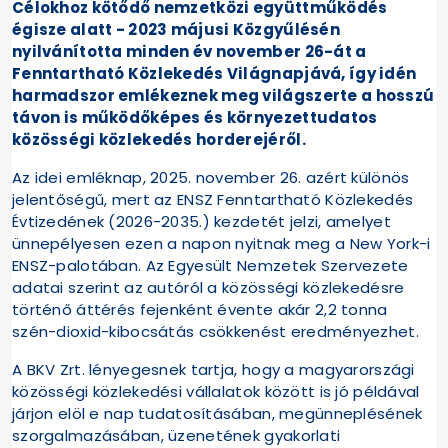
Célokhoz kötődő nemzetközi együttműködés
égisze alatt - 2023 májusi Közgyűlésén
nyilvánította minden év november 26-át a
Fenntartható Közlekedés Világnapjává, így idén
harmadszor emlékeznek meg világszerte a hosszú
távon is működőképes és környezettudatos
közösségi közlekedés horderejéről.
Az idei emléknap, 2025. november 26. azért különös
jelentőségű, mert az ENSZ Fenntartható Közlekedés
Évtizedének (2026-2035.) kezdetét jelzi, amelyet
ünnepélyesen ezen a napon nyitnak meg a New York-i
ENSZ-palotában. Az Egyesült Nemzetek Szervezete
adatai szerint az autóról a közösségi közlekedésre
történő áttérés fejenként évente akár 2,2 tonna
szén-dioxid-kibocsátás csökkenést eredményezhet.
A BKV Zrt. lényegesnek tartja, hogy a magyarországi
közösségi közlekedési vállalatok között is jó példával
járjon elöl e nap tudatosításában, megünneplésének
szorgalmazásában, üzenetének gyakorlati