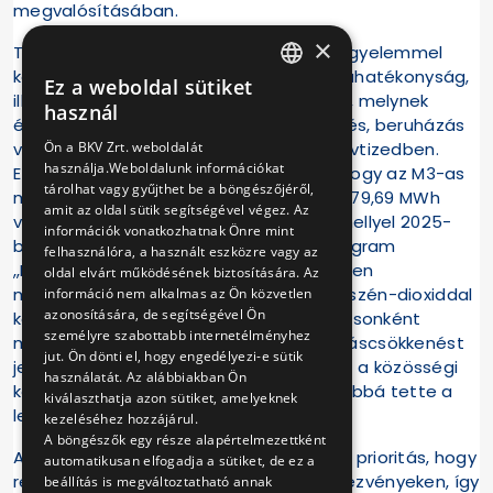
megvalósításában.
×
Társaságunk hosszú évek óta kiemelt figyelemmel
kezeli az energia-megtakarítás, energiahatékonyság,
Ez a weboldal sütiket
HUNGARIAN
illetve a környezetvédelem kérdéskörét, melynek
használ
érdekében számos intézkedés, fejlesztés, beruházás
ENGLISH
valósult meg az elmúlt több mint egy évtizedben.
Ön a BKV Zrt. weboldalát
használja.Weboldalunk információkat
Ezek közül jelentőségteljes eredmény, hogy az M3-as
tárolhat vagy gyűjthet be a böngészőjéről,
metróvonal felújítása által összesen 8879,69 MWh
amit az oldal sütik segítségével végez. Az
villamosenergiát takarítottunk meg, amellyel 2025-
információk vonatkozhatnak Önre mint
ben a BKV elnyerte a Virtuális Erőmű Program
felhasználóra, a használt eszközre vagy az
„Energiahatékony Vállalat” díját, 2024-ben
oldal elvárt működésének biztosítására. Az
működésünk révén pedig 618306 tonna szén-dioxiddal
információ nem alkalmas az Ön közvetlen
azonosítására, de segítségével Ön
kevesebb került a Föld légkörébe. Ez utasonként
személyre szabottabb internetélményhez
megközelítőleg 148 g CO2/km kibocsátáscsökkenést
jut. Ön dönti el, hogy engedélyezi-e sütik
jelentett – mindenki, aki az autó helyett a közösségi
használatát. Az alábbiakban Ön
közlekedést választotta, ennyivel tisztábbá tette a
kiválaszthatja azon sütiket, amelyeknek
levegőt.
kezeléséhez hozzájárul.
A böngészők egy része alapértelmezettként
A BKV Zrt-ben egyszerre hagyomány és prioritás, hogy
automatikusan elfogadja a sütiket, de ez a
részt vesz a szakmában mérvadó rendezvényeken, így
beállítás is megváltoztatható annak