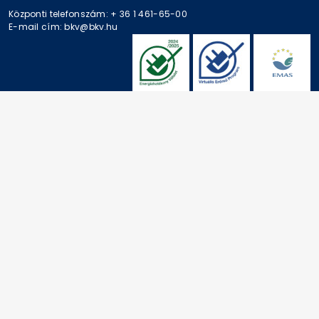
Központi telefonszám: + 36 1 461-65-00
E-mail cím: bkv@bkv.hu