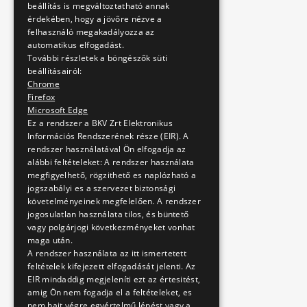
beállítás is megváltoztatható annak
érdekében, hogy a jövőre nézve a
felhasználó megakadályozza az
automatikus elfogadást.
További részletek a böngészők süti
beállításairól:
Chrome
Firefox
Microsoft Edge
Ez a rendszer a BKV Zrt Elektronikus
Információs Rendszerének része (EIR). A
rendszer használatával Ön elfogadja az
alábbi feltételeket: A rendszer használata
megfigyelhető, rögzithető es naplózható a
jogszabályi es a szervezet biztonsági
követelményeinek megfelelően. A rendszer
jogosulatlan használata tilos, és büntető
vagy polgárjogi következményeket vonhat
maga után.
A rendszer használata az itt ismertetett
feltételek kifejezett elfogadását jelenti. Az
EIR mindaddig megjeleníti ezt az értesitést,
amig Ön nem fogadja el a feltételeket, es
nem hajt végre egyértelmű lépést vagy a