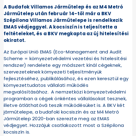
A Budafok Villamos Járműtelep és az M4 Metró
Járműtelep után február 14-től már a BKV
Szépilona Villamos Járműtelepe is rendelkezik
EMAS védjeggyel. A kocsiszín is teljesítette a
feltételeket, és a BKV megkapta az új hitelesítési
okiratot.
Az Európai Unió EMAS (Eco-Management and Audit
Scheme = környezetvédelmi vezetési és hitelesítési
rendszer) rendelete egy módszert kínál cégeknek,
szervezeteknek környezeti teljesítményük
fejlesztéséhez, publikálásához, és ezen keresztül egy
környezettudatos vállalati működés
megvalósításához. A nemzetközi környezetvédelmi
programban a cégek önkéntes vállalásokat tesznek,
illetve átláthatóvá teszik működésüket is. A BKV két
járműtelepe, a budafoki kocsiszín és az M4 Metró
Járműtelep 2020-ban szerezte meg az EMAS
védjegyet. Hozzájuk csatlakozott most a Szépilona
kocsiszín is.