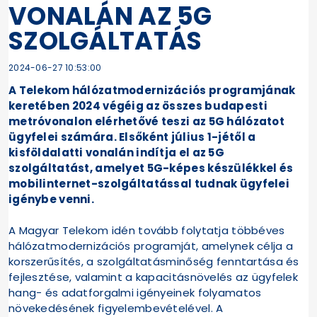
VONALÁN AZ 5G
SZOLGÁLTATÁS
2024-06-27 10:53:00
A Telekom hálózatmodernizációs programjának
keretében 2024 végéig az összes budapesti
metróvonalon elérhetővé teszi az 5G hálózatot
ügyfelei számára. Elsőként július 1-jétől a
kisföldalatti vonalán indítja el az 5G
szolgáltatást, amelyet 5G-képes készülékkel és
mobilinternet-szolgáltatással tudnak ügyfelei
igénybe venni.
A Magyar Telekom idén tovább folytatja többéves
hálózatmodernizációs programját, amelynek célja a
korszerűsítés, a szolgáltatásminőség fenntartása és
fejlesztése, valamint a kapacitásnövelés az ügyfelek
hang- és adatforgalmi igényeinek folyamatos
növekedésének figyelembevételével. A