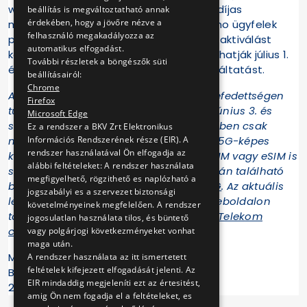
www.telekom.hu/5G oldalon), így a havidíjas
beállítás is megváltoztatható annak
érdekében, hogy a jövőre nézve a
mobilelőfizetők automatikusan, a Domino ügyfelek
felhasználó megakadályozza az
pedig a Telekom alkalmazáson történő aktiválást
automatikus elfogadást.
követően már a kisföldalattin is kipróbálhatják július 1.
További részletek a böngészők süti
és szeptember 15. között az 5G-t szolgáltatást.
beállításairól:
Chrome
Az 5G hálózat igénybevételéhez az 5G lefedettségen
Firefox
túl megfelelő díjcsomag (idén nyáron június 3. és
Microsoft Edge
szeptember 15. között a kampány keretében csak
Ez a rendszer a BKV Zrt Elektronikus
Információs Rendszerének része (EIR). A
mobilinternet-szolgáltatás szükséges), 5G-képes
rendszer használatával Ön elfogadja az
készülék, és legalább 4G-képes fizikai SIM vagy eSIM is
alábbi feltételeket: A rendszer használata
szükséges, amelyről a vállalat weboldalán található
megfigyelhető, rögzithető es naplózható a
bővebb információ:
www.telekom.hu/5G
. Az aktuális
jogszabályi es a szervezet biztonsági
lefedettségről ügyfeleink a következő weboldalon
követelményeinek megfelelően. A rendszer
tájékozódhatnak:
Lefedettség - Magyar Telekom
jogosulatlan használata tilos, és büntető
csoport
vagy polgárjogi következményeket vonhat
maga után.
Magyar Telekom
A rendszer használata az itt ismertetett
feltételek kifejezett elfogadását jelenti. Az
BKV Zrt.
EIR mindaddig megjeleníti ezt az értesitést,
2024. június 27.
amig Ön nem fogadja el a feltételeket, es