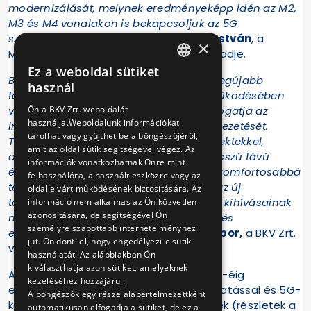
modernizálását, melynek eredményeképp idén az M2,
M3 és M4 vonalakon is bekapcsoljuk az 5G
szolgáltatást.”
- emelte ki
Dr. Taszner István
, a
×
Magyar Telekom Mobile Access Tribe Leadje.
Ez a weboldal sütiket
HUNGARIAN
Budapest digitális infrastruktúrájának legújabb
használ
fejlesztése a Telekom és a BKV együttműködésében
ENGLISH
Ön a BKV Zrt. weboldalát
valósult meg. „A BKV elkötelezetten támogatja az
használja.Weboldalunk információkat
innovatív technológiai megoldások bevezetését.
tárolhat vagy gyűjthet be a böngészőjéről,
Társaságunk szívesen társul olyan projektekkel,
amit az oldal sütik segítségével végez. Az
amelyek újító szellemet képviselnek, hosszú távú
információk vonatkozhatnak Önre mint
értéket teremtenek és kényelmesebbé, komfortosabbá
felhasználóra, a használt eszközre vagy az
teszik az utazást. Hiszünk abban, hogy az új
oldal elvárt működésének biztosítására. Az
technológiák kulcsfontosságúak a jövő kihívásainak
információ nem alkalmas az Ön közvetlen
azonosítására, de segítségével Ön
megoldásában és a fenntartható fejlődés
személyre szabottabb internetélményhez
elősegítésében.”
– tette hozzá
Bolla Tibor,
a BKV Zrt.
jut. Ön dönti el, hogy engedélyezi-e sütik
vezérigazgatója.
használatát. Az alábbiakban Ön
kiválaszthatja azon sütiket, amelyeknek
A Telekom 5G hálózatát szeptember 15-éig
kezeléséhez hozzájárul.
elérhetővé teszi mobilinternet-szolgáltatással és 5G-
A böngészők egy része alapértelmezettként
képes készülékkel rendelkező ügyfeleinek (részletek a
automatikusan elfogadja a sütiket, de ez a