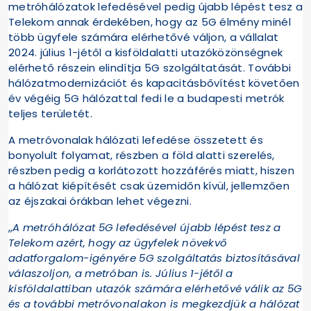
metróhálózatok lefedésével pedig újabb lépést tesz a
Telekom annak érdekében, hogy az 5G élmény minél
több ügyfele számára elérhetővé váljon, a vállalat
2024. július 1-jétől a kisföldalatti utazóközönségnek
elérhető részein elindítja 5G szolgáltatását. További
hálózatmodernizációt és kapacitásbővítést követően
év végéig 5G hálózattal fedi le a budapesti metrók
teljes területét.
A metróvonalak hálózati lefedése összetett és
bonyolult folyamat, részben a föld alatti szerelés,
részben pedig a korlátozott hozzáférés miatt, hiszen
a hálózat kiépítését csak üzemidőn kívül, jellemzően
az éjszakai órákban lehet végezni.
„
A metróhálózat 5G lefedésével újabb lépést tesz a
Telekom azért, hogy az ügyfelek növekvő
adatforgalom-igényére 5G szolgáltatás biztosításával
válaszoljon, a metróban is. Július 1-jétől a
kisföldalattiban utazók számára elérhetővé válik az 5G
és a további metróvonalakon is megkezdjük a hálózat