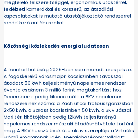
megfelelő felszereltséggel, ergonomikus utastérrel,
fedélzeti kamerákkal és korszerű, az átszállási
kapcsolatokat is mutató utastájékoztató rendszerrel
rendelkező autóbuszokat.
Közösségi közlekedés energiatudatosan
A fenntarthatóság 2025-ben sem maradt üres jelszó.
A fogaskerekű városmajori kocsiszínben tavasszal
átadott 50 kWh teljesítményű napelemes rendszer
évente csaknem 3 millió forint megtakarítást hoz.
Decemberre pedig kilencre nőtt a BKV napelemes
rendszereinek száma: a Zách utcai trolibuszgarázsban
2x50 kWh, a Baross kocsiszínben 50 kWh, a BKV Jászai
Mari téri kikötőjében pedig 12kWh teljesítményű
napelemes rendszer műszaki átadás-átvétele történt
meg. A BKV hosszú évek óta aktív szereplője a Virtuális
Erőmű Programnak, idén „Energiahatékony Vállalat”