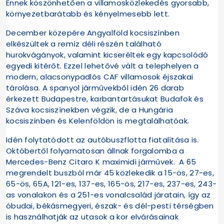
Ennek köszönhetően a villamosközlekedés gyorsabb,
környezetbarátabb és kényelmesebb lett.
December közepére Angyalföld kocsiszínben
elkészültek a remíz déli részén található
hurokvágányok, valamint kicseréltek egy kapcsolódó
egyedi kitérőt. Ezzel lehetővé vált a telephelyen a
modern, alacsonypadlós CAF villamosok éjszakai
tárolása. A spanyol járművekből idén 26 darab
érkezett Budapestre, karbantartásukat Budafok és
Száva kocsiszínekben végzik, de a Hungária
kocsiszínben és Kelenföldön is megtalálhatóak.
Idén folytatódott az autóbuszflotta fiatalítása is.
Októbertől folyamatosan állnak forgalomba a
Mercedes-Benz Citaro K maximidi járművek. A 65
megrendelt buszból már 45 közlekedik a 15-ös, 27-es,
65-ös, 65A, 121-es, 137-es, 165-ös, 217-es, 237-es, 243-
as vonalakon és a 251-es vonalcsalád járatain, így az
óbudai, békásmegyeri, észak- és dél-pesti térségben
is használhatják az utasok a kor elvárásainak