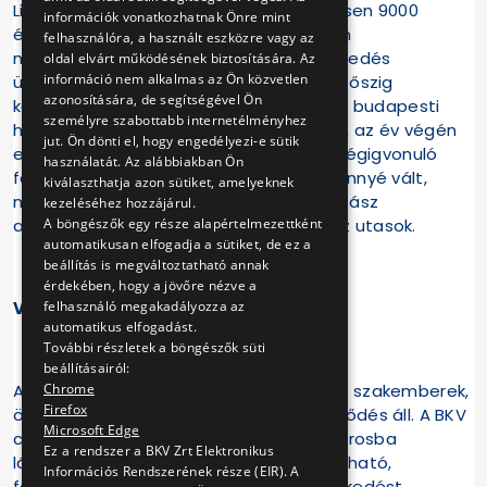
Libegőig. A társaság nyílt napjain összesen 9000
információk vonatkozhatnak Önre mint
érdeklődő fordult meg, hogy mélyebben
felhasználóra, a használt eszközre vagy az
megismerkedhessen a közösségi közlekedés
oldal elvárt működésének biztosítására. Az
információ nem alkalmas az Ön közvetlen
üzemeltetésének világával. A tavasztól őszig
azonosítására, de segítségével Ön
közlekedő nosztalgia villamosok nélkül a budapesti
személyre szabottabb internetélményhez
hétvégék mára már elképzelhetetlenek, az év végén
jut. Ön dönti el, hogy engedélyezi-e sütik
elindult ünnepi flotta – a Nagykörúton végigvonuló
használatát. Az alábbiakban Ön
fénykaravánnal – valódi közösségi élménnyé vált,
kiválaszthatja azon sütiket, amelyeknek
miközben a járműveken a Katolikus Karitász
kezeléséhez hozzájárul.
A böngészők egy része alapértelmezettként
adománygyűjtését is támogathatják az utasok.
automatikusan elfogadja a sütiket, de ez a
beállítás is megváltoztatható annak
érdekében, hogy a jövőre nézve a
felhasználó megakadályozza az
Változatlan célok 2026-ban is
automatikus elfogadást.
További részletek a böngészők süti
beállításairól:
Chrome
A 2025-ös év számai mögött elhivatott szakemberek,
Firefox
összehangolt munka és folyamatos fejlődés áll. A BKV
Microsoft Edge
célja változatlan: a budapestiek és a városba
Ez a rendszer a BKV Zrt Elektronikus
látogatók számára minden nap megbízható,
Információs Rendszerének része (EIR). A
fenntartható és élhető közösségi közlekedést