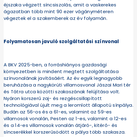
éjszaka végzett síncsiszolás, amit a vaskerekes
ágazatban több mint 90 ezer vágányméteren
végeztek el a szakemberek az év folyamán.
Folyamatosan javuló szolgáltatási színvonal
A BKV 2025-ben, a forráshiányos gazdasági
környezetben is mindent megtett szolgáltatása
színvonalának javításáért. Az év egyik legnagyobb
beruházása a nagykörúti villamosvonal Jászai Mari tér
és Tátra utca közötti szakaszának felújítása volt.
Nyáron korszerű zaj- és rezgéscsillapított
technológiával újult meg a leromlott állapotú sínpálya.
Budán az 56-os és a 61-es, valamint az 59-es
villamosok vonalán, Pesten az 1-es, valamint a 12-es
és a 14-es villamosok vonalán átjáró-, kitérő- és
síncserékkel korszerűsödött a pálya több szakasza.