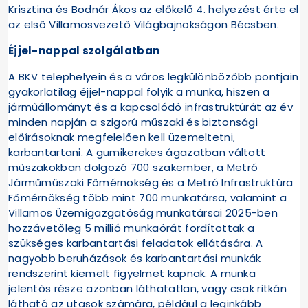
Krisztina és Bodnár Ákos az előkelő 4. helyezést érte el
az első Villamosvezető Világbajnokságon Bécsben.
Éjjel-nappal szolgálatban
A BKV telephelyein és a város legkülönbözőbb pontjain
gyakorlatilag éjjel-nappal folyik a munka, hiszen a
járműállományt és a kapcsolódó infrastruktúrát az év
minden napján a szigorú műszaki és biztonsági
előírásoknak megfelelően kell üzemeltetni,
karbantartani. A gumikerekes ágazatban váltott
műszakokban dolgozó 700 szakember, a Metró
Járműműszaki Főmérnökség és a Metró Infrastruktúra
Főmérnökség több mint 700 munkatársa, valamint a
Villamos Üzemigazgatóság munkatársai 2025-ben
hozzávetőleg 5 millió munkaórát fordítottak a
szükséges karbantartási feladatok ellátására. A
nagyobb beruházások és karbantartási munkák
rendszerint kiemelt figyelmet kapnak. A munka
jelentős része azonban láthatatlan, vagy csak ritkán
látható az utasok számára, például a leginkább