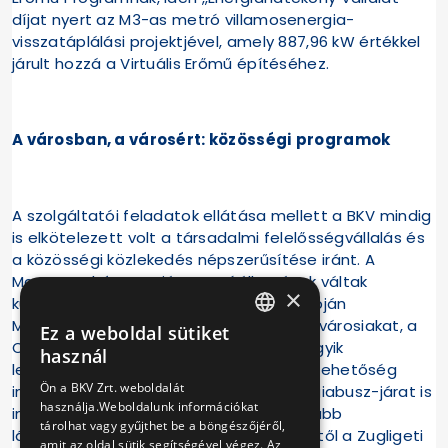
díjat nyert az M3-as metró villamosenergia-
visszatáplálási projektjével, amely 887,96 kW értékkel
járult hozzá a Virtuális Erőmű építéséhez.
A városban, a városért: közösségi programok
A szolgáltatói feladatok ellátása mellett a BKV mindig
is elkötelezett volt a társadalmi felelősségvállalás és
a közösségi közlekedés népszerűsítése iránt. A
Magyar Kultúra Napján metróállomások váltak
×
kulturális terekké, Budapest születésnapján
Metrófesztivál és Bulivillamos várta a fővárosiakat, a
Ez a weboldal sütiket
HUNGARIAN
Cukorbetegség Világnapján pedig az egyik
használ
legforgalmasabb metróállomáson volt lehetőség
ENGLISH
Ön a BKV Zrt. weboldalát
ingyenes szűrővizsgálatokra. Új nosztalgiabusz-járat is
használja.Weboldalunk információkat
indult idén, amely a főváros legikonikusabb
tárolhat vagy gyűjthet be a böngészőjéről,
látványosságait köti össze a Városligettől a Zugligeti
amit az oldal sütik segítségével végez. Az