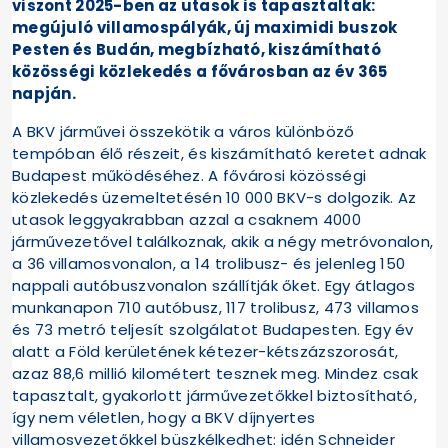
viszont 2025-ben az utasok is tapasztaltak:
megújuló villamospályák, új maximidi buszok
Pesten és Budán, megbízható, kiszámítható
közösségi közlekedés a fővárosban az év 365
napján.
A BKV járművei összekötik a város különböző
tempóban élő részeit, és kiszámítható keretet adnak
Budapest működéséhez. A fővárosi közösségi
közlekedés üzemeltetésén 10 000 BKV-s dolgozik. Az
utasok leggyakrabban azzal a csaknem 4000
járművezetővel találkoznak, akik a négy metróvonalon,
a 36 villamosvonalon, a 14 trolibusz- és jelenleg 150
nappali autóbuszvonalon szállítják őket. Egy átlagos
munkanapon 710 autóbusz, 117 trolibusz, 473 villamos
és 73 metró teljesít szolgálatot Budapesten. Egy év
alatt a Föld kerületének kétezer-kétszázszorosát,
azaz 88,6 millió kilométert tesznek meg. Mindez csak
tapasztalt, gyakorlott járművezetőkkel biztosítható,
így nem véletlen, hogy a BKV díjnyertes
villamosvezetőkkel büszkélkedhet: idén Schneider