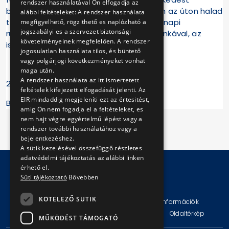
rendszer használatával Ön elfogadja az
biztosítani. A társaság 2026-ban is ezen az úton halad
alábbi feltételeket: A rendszer használata
tovább, hogy ott legyen a budapestiek napi
megfigyelhető, rögzithető es naplózható a
jogszabályi es a szervezet biztonsági
rutinjában, összekösse az otthont a munkával, az
követelményeinek megfelelően. A rendszer
iskolát a szabadidővel.
jogosulatlan használata tilos, és büntető
vagy polgárjogi következményeket vonhat
maga után.
A rendszer használata az itt ismertetett
2025.12.30.
feltételek kifejezett elfogadását jelenti. Az
EIR mindaddig megjeleníti ezt az értesitést,
BKV Zrt.
amig Ön nem fogadja el a feltételeket, es
nem hajt végre egyértelmű lépést vagy a
rendszer további használatához vagy a
bejelentkezéshez.
A sütik kezelésével összefüggő részletes
adatvédelmi tájékoztatás az alábbi linken
érhető el.
Süti tájékoztató
Bővebben
© Copyright 2026 BKV Zrt.
KÖTELEZŐ SÜTIK
Impresszum
Jogi nyilatkozat
Technikai információk
Adatvédelmi politika és tájékoztatások
ÁSZF
Oldaltérkép
MŰKÖDÉST TÁMOGATÓ