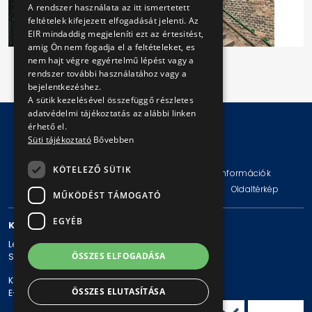
A rendszer használata az itt ismertetett
feltételek kifejezett elfogadását jelenti. Az
EIR mindaddig megjeleníti ezt az értesitést,
amig Ön nem fogadja el a feltételeket, es
nem hajt végre egyértelmű lépést vagy a
rendszer további használatához vagy a
bejelentkezéshez.
A sütik kezelésével összefüggő részletes
adatvédelmi tájékoztatás az alábbi linken
érhető el.
Süti tájékoztató
Bővebben
© Copyright 2026 BKV Zrt.
KÖTELEZŐ SÜTIK
Impresszum
Jogi nyilatkozat
Technikai információk
Adatvédelmi politika és tájékoztatások
ÁSZF
Oldaltérkép
MŰKÖDÉST TÁMOGATÓ
EGYÉB
KAPCSOLAT
Levelezési cím: 1980 Budapest, Pf. 11.
ÖSSZES ELFOGADÁSA
Székhely: 1980 Budapest, Akácfa u. 15.
Központi telefonszám: + 36 1 461-65-00
ÖSSZES ELUTASÍTÁSA
E-mail cím: bkv@bkv.hu