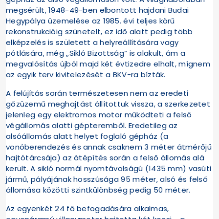
megsérült, 1948-49-ben elbontott hajdani Budai
Hegypálya üzemelése az 1985. évi teljes körű
rekonstrukcióig szünetelt, ez idő alatt pedig több
elképzelés is született a helyreállítására vagy
pótlására, még „Sikló Bizottság” is alakult, ám a
megvalósítás újból majd két évtizedre elhalt, mígnem
az egyik terv kivitelezését a BKV-ra bízták.
A felújítás során természetesen nem az eredeti
gőzüzemű meghajtást állítottuk vissza, a szerkezetet
jelenleg egy elektromos motor működteti a felső
végállomás alatti gépteremből. Eredetileg az
alsóállomás alatt helyet foglaló gépház (a
vonóberendezés és annak csaknem 3 méter átmérőjű
hajtótárcsája) az átépítés során a felső állomás alá
került. A sikló normál nyomtávolságú (1435 mm) vasúti
jármű, pályájának hosszúsága 95 méter, alsó és felső
állomása közötti szintkülönbség pedig 50 méter.
Az egyenkét 24 fő befogadására alkalmas,