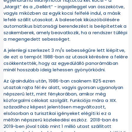
egyenáramú villanymotor hajtotta két kocsi - a
„Margit” és a „Gellért” - ingajelleggel van összekötve,
vagyis miközben az egyik kocsi felfelé indul, a másik
lefelé szállít utasokat. A balesetek kiküszöbölésére
automatikus biztonsági berendezést is beépítettek a
szakemberek, amely beavatkozik, ha a rendszer túllépi
a megengedett sebességet.
A jelenlegi szerkezet 3 m/s sebességűre lett kiépítve,
de ezt a tempót 1988-ban az utasok kérésére a felére
csökkentették, hogy az egyedülálló panorámában
minél hosszabb ideig lehessen gyönyörködni.
Az újraindulás után, 1986-ban csaknem 825 ezren
utaztak rajta fél év alatt, vagyis gyorsan ugyanolyan
népszerű lett, mint fénykorában, amikor még
közforgalmi célokat szolgált. Funkciója mára a XIX.
századihoz képest jelentősen megváltozott,
elsősorban a turisztikai igényeket elégíti ki ez a
méltán népszerű közlekedési eszköz. 2018-ban és
2019-ben jóval több mint 1 millió utast szállított