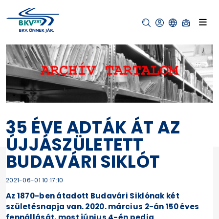
35 ÉVE ADTÁK ÁT AZ
ÚJJÁSZÜLETETT
BUDAVÁRI SIKLÓT
2021-06-01 10:17:10
Az 1870-ben átadott Budavári Siklónak két
születésnapja van. 2020. március 2-án 150 éves
fennállását, most június 4-én pedig