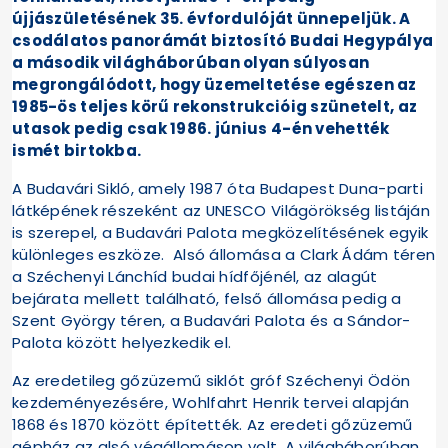
újjászületésének 35. évfordulóját ünnepeljük. A
csodálatos panorámát biztosító Budai Hegypálya
a második világháborúban olyan súlyosan
megrongálódott, hogy üzemeltetése egészen az
1985-ös teljes körű rekonstrukcióig szünetelt, az
utasok pedig csak 1986. június 4-én vehették
ismét birtokba.
A Budavári Sikló, amely 1987 óta Budapest Duna-parti
látképének részeként az UNESCO Világörökség listáján
is szerepel, a Budavári Palota megközelítésének egyik
különleges eszköze. Alsó állomása a Clark Ádám téren
a Széchenyi Lánchíd budai hídfőjénél, az alagút
bejárata mellett található, felső állomása pedig a
Szent György téren, a Budavári Palota és a Sándor-
Palota között helyezkedik el.
Az eredetileg gőzüzemű siklót gróf Széchenyi Ödön
kezdeményezésére, Wohlfahrt Henrik tervei alapján
1868 és 1870 között építették. Az eredeti gőzüzemű
gépház az alsó végállomáson volt. A világháborúban