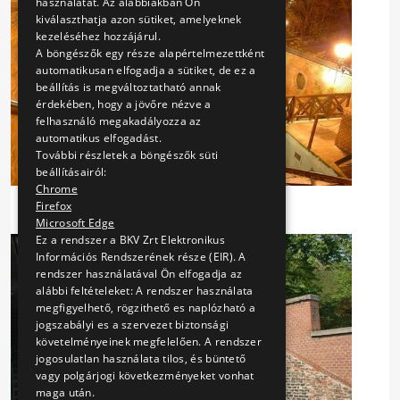
használatát. Az alábbiakban Ön
kiválaszthatja azon sütiket, amelyeknek
kezeléséhez hozzájárul.
A böngészők egy része alapértelmezettként
automatikusan elfogadja a sütiket, de ez a
beállítás is megváltoztatható annak
érdekében, hogy a jövőre nézve a
felhasználó megakadályozza az
automatikus elfogadást.
További részletek a böngészők süti
beállításairól:
Chrome
Firefox
Microsoft Edge
Ez a rendszer a BKV Zrt Elektronikus
Információs Rendszerének része (EIR). A
rendszer használatával Ön elfogadja az
alábbi feltételeket: A rendszer használata
megfigyelhető, rögzithető es naplózható a
jogszabályi es a szervezet biztonsági
követelményeinek megfelelően. A rendszer
jogosulatlan használata tilos, és büntető
vagy polgárjogi következményeket vonhat
maga után.