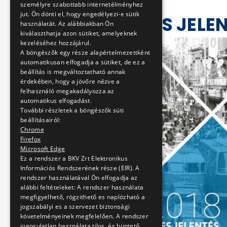
személyre szabottabb internetélményhez
jut. Ön dönti el, hogy engedélyezi-e sütik
2018. ÉVES JELE
használatát. Az alábbiakban Ön
kiválaszthatja azon sütiket, amelyeknek
kezeléséhez hozzájárul.
A böngészők egy része alapértelmezettként
automatikusan elfogadja a sütiket, de ez a
beállítás is megváltoztatható annak
érdekében, hogy a jövőre nézve a
felhasználó megakadályozza az
automatikus elfogadást.
További részletek a böngészők süti
beállításairól:
Chrome
Firefox
Microsoft Edge
Ez a rendszer a BKV Zrt Elektronikus
Információs Rendszerének része (EIR). A
rendszer használatával Ön elfogadja az
alábbi feltételeket: A rendszer használata
megfigyelhető, rögzithető es naplózható a
jogszabályi es a szervezet biztonsági
követelményeinek megfelelően. A rendszer
jogosulatlan használata tilos, és büntető