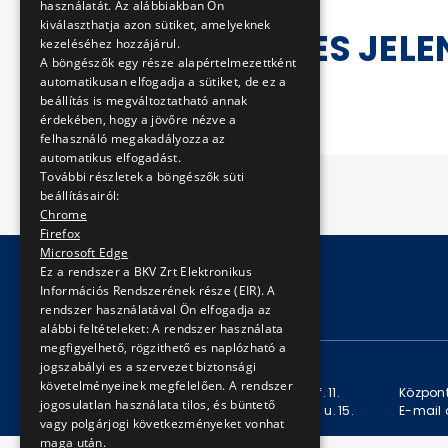
használatát. Az alábbiakban Ön
kiválaszthatja azon sütiket, amelyeknek
2006. ÉVES JELE
kezeléséhez hozzájárul.
A böngészők egy része alapértelmezettként
automatikusan elfogadja a sütiket, de ez a
beállítás is megváltoztatható annak
érdekében, hogy a jövőre nézve a
felhasználó megakadályozza az
automatikus elfogadást.
További részletek a böngészők süti
beállításairól:
Chrome
Firefox
Microsoft Edge
Ez a rendszer a BKV Zrt Elektronikus
Információs Rendszerének része (EIR). A
© Copyright 2026 BKV Zrt.
rendszer használatával Ön elfogadja az
alábbi feltételeket: A rendszer használata
megfigyelhető, rögzithető es naplózható a
KAPCSOLAT
jogszabályi es a szervezet biztonsági
követelményeinek megfelelően. A rendszer
Levelezési cím: 1980 Budapest, Pf. 11.
Központ
jogosulatlan használata tilos, és büntető
Székhely: 1980 Budapest, Akácfa u. 15.
E-mail 
vagy polgárjogi következményeket vonhat
maga után.