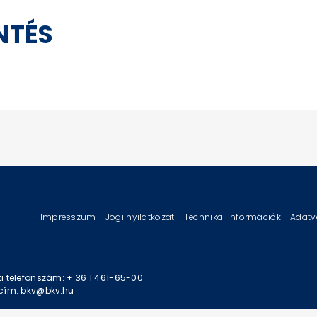
NTÉS
Impresszum
Jogi nyilatkozat
Technikai információk
Adatv
i telefonszám: + 36 1 461-65-00
cím: bkv@bkv.hu