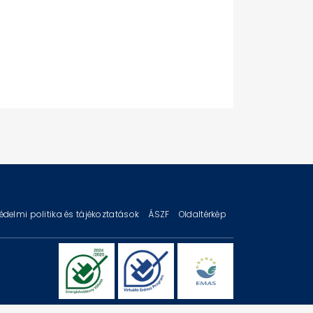
édelmi politika és tájékoztatások
ÁSZF
Oldaltérkép