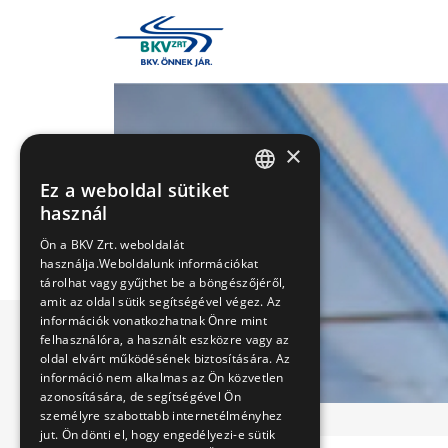
×
Ez a weboldal sütiket
HUNGARIAN
használ
ENGLISH
Ön a BKV Zrt. weboldalát
használja.Weboldalunk információkat
tárolhat vagy gyűjthet be a böngészőjéről,
amit az oldal sütik segítségével végez. Az
információk vonatkozhatnak Önre mint
felhasználóra, a használt eszközre vagy az
oldal elvárt működésének biztosítására. Az
információ nem alkalmas az Ön közvetlen
azonosítására, de segítségével Ön
személyre szabottabb internetélményhez
jut. Ön dönti el, hogy engedélyezi-e sütik