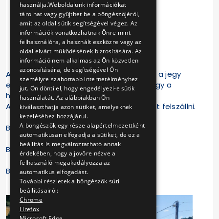
használja.Weboldalunk információkat
14:47
tárolhat vagy gyűjthet be a böngészőjéről,
amit az oldal sütik segítségével végez. Az
16:07
információk vonatkozhatnak Önre mint
felhasználóra, a használt eszközre vagy az
17:27
oldal elvárt működésének biztosítására. Az
információ nem alkalmas az Ön közvetlen
azonosítására, de segítségével Ön
A járatra nosztalgia díjszabás érvényes, a jegy
személyre szabottabb internetélményhez
elővételben a BKK Ügyfélszolgálaton vagy a
jut. Ön dönti el, hogy engedélyezi-e sütik
helyszínen vásárolható meg.
használatát. Az alábbiakban Ön
A járműre csak a két végállomáson lehet felszállni.
kiválaszthatja azon sütiket, amelyeknek
kezeléséhez hozzájárul.
A böngészők egy része alapértelmezettként
BKV Zrt.
automatikusan elfogadja a sütiket, de ez a
beállítás is megváltoztatható annak
Budapesti Közlekedési Központ
érdekében, hogy a jövőre nézve a
felhasználó megakadályozza az
Budapest, 2022. június 23.
automatikus elfogadást.
További részletek a böngészők süti
beállításairól:
Chrome
Firefox
Microsoft Edge