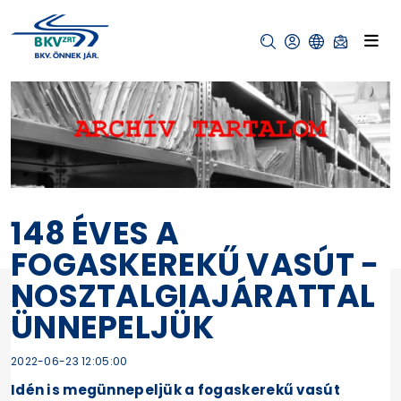
148 ÉVES A
FOGASKEREKŰ VASÚT −
NOSZTALGIAJÁRATTAL
ÜNNEPELJÜK
2022-06-23 12:05:00
Idén is megünnepeljük a fogaskerekű vasút