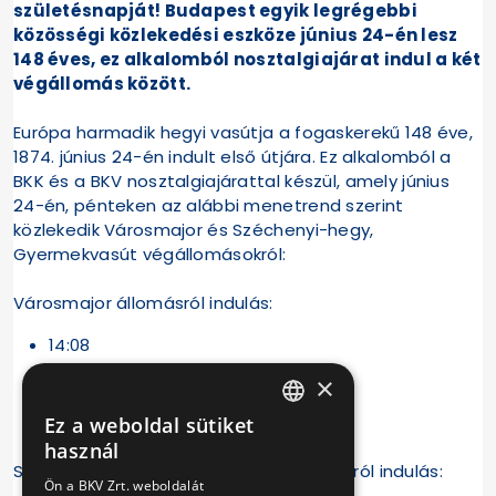
születésnapját! Budapest egyik legrégebbi
közösségi közlekedési eszköze június 24-én lesz
148 éves, ez alkalomból nosztalgiajárat indul a két
végállomás között.
Európa harmadik hegyi vasútja a fogaskerekű 148 éve,
1874. június 24-én indult első útjára. Ez alkalomból a
BKK és a BKV nosztalgiajárattal készül, amely június
24-én, pénteken az alábbi menetrend szerint
közlekedik Városmajor és Széchenyi-hegy,
Gyermekvasút végállomásokról:
Városmajor állomásról indulás:
14:08
×
15:28
Ez a weboldal sütiket
16:48
HUNGARIAN
használ
Széchenyi-hegy, gyermekvasút állomásról indulás:
ENGLISH
Ön a BKV Zrt. weboldalát