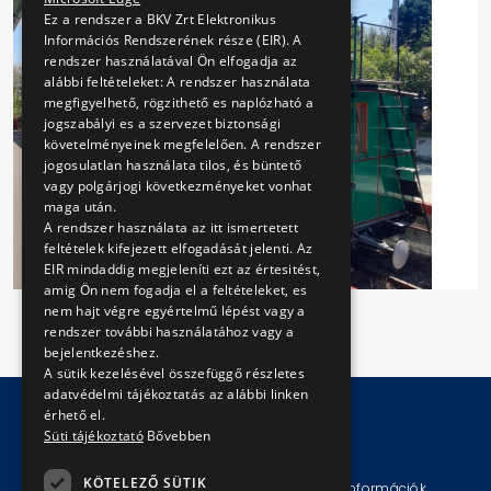
Ez a rendszer a BKV Zrt Elektronikus
Információs Rendszerének része (EIR). A
rendszer használatával Ön elfogadja az
alábbi feltételeket: A rendszer használata
megfigyelhető, rögzithető es naplózható a
jogszabályi es a szervezet biztonsági
követelményeinek megfelelően. A rendszer
jogosulatlan használata tilos, és büntető
vagy polgárjogi következményeket vonhat
maga után.
A rendszer használata az itt ismertetett
feltételek kifejezett elfogadását jelenti. Az
EIR mindaddig megjeleníti ezt az értesitést,
amig Ön nem fogadja el a feltételeket, es
nem hajt végre egyértelmű lépést vagy a
rendszer további használatához vagy a
bejelentkezéshez.
A sütik kezelésével összefüggő részletes
adatvédelmi tájékoztatás az alábbi linken
érhető el.
Süti tájékoztató
Bővebben
© Copyright 2026 BKV Zrt.
KÖTELEZŐ SÜTIK
Impresszum
Jogi nyilatkozat
Technikai információk