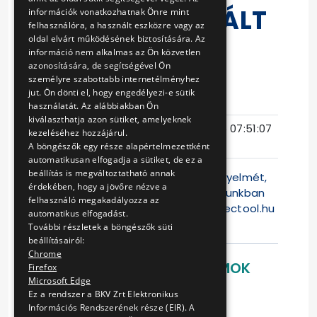
FELÉPÍTMÉNYVÁLT
információk vonatkozhatnak Önre mint
felhasználóra, a használt eszközre vagy az
ÁSÁNAK
oldal elvárt működésének biztosítására. Az
információ nem alkalmas az Ön közvetlen
TERVEZÉSE
azonosítására, de segítségével Ön
személyre szabottabb internetélményhez
jut. Ön dönti el, hogy engedélyezi-e sütik
Eljárás száma
VB-431/16
használatát. Az alábbiakban Ön
kiválaszthatja azon sütiket, amelyeknek
Ajánlattételi
2016-11-15 07:51:07
kezeléséhez hozzájárul.
határidő
A böngészők egy része alapértelmezettként
automatikusan elfogadja a sütiket, de ez a
beállítás is megváltoztatható annak
Felhívjuk a Tisztelt Ajánlattevők figyelmét,
érdekében, hogy a jövőre nézve a
hogy jelen versenyeztetési eljárásunkban
felhasználó megakadályozza az
az ajánlattétel kizárólag a
www.electool.hu
automatikus elfogadást.
weblapon lehets
További részletek a böngészők süti
beállításairól:
Chrome
LETÖLTHETŐ DOKUMENTUMOK
Firefox
Microsoft Edge
ajánlati felhívás
Ez a rendszer a BKV Zrt Elektronikus
Információs Rendszerének része (EIR). A
tervezési szerződés