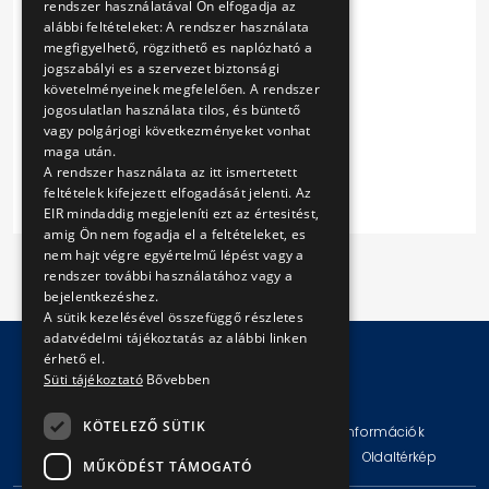
rendszer használatával Ön elfogadja az
1. sz. melléklet
alábbi feltételeket: A rendszer használata
1. sz. függelék
megfigyelhető, rögzithető es naplózható a
2. sz. melléklet
jogszabályi es a szervezet biztonsági
3. sz. melléklet
követelményeinek megfelelően. A rendszer
4. sz. melléklet
jogosulatlan használata tilos, és büntető
5. sz. melléklet
vagy polgárjogi következményeket vonhat
maga után.
6. sz. melléklet
A rendszer használata az itt ismertetett
feltételek kifejezett elfogadását jelenti. Az
EIR mindaddig megjeleníti ezt az értesitést,
amig Ön nem fogadja el a feltételeket, es
nem hajt végre egyértelmű lépést vagy a
rendszer további használatához vagy a
bejelentkezéshez.
A sütik kezelésével összefüggő részletes
adatvédelmi tájékoztatás az alábbi linken
érhető el.
Süti tájékoztató
Bővebben
© Copyright 2026 BKV Zrt.
KÖTELEZŐ SÜTIK
Impresszum
Jogi nyilatkozat
Technikai információk
Adatvédelmi politika és tájékoztatások
ÁSZF
Oldaltérkép
MŰKÖDÉST TÁMOGATÓ