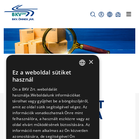
×
Ez a weboldal sütiket
HUNGARIAN
1DB MOBIL 6
használ
ENGLISH
OSZLOPOS,
Ön a BKV Zrt. weboldalát
használja.Weboldalunk információkat
OSZLOPONKÉNT
tárolhat vagy gyűjthet be a böngészőjéről,
amit az oldal sütik segítségével végez. Az
MIN. 6,5 TONNA
információk vonatkozhatnak Önre mint
felhasználóra, a használt eszközre vagy az
TEHERBÍRÁSÚ
oldal elvárt működésének biztosítására. Az
információ nem alkalmas az Ön közvetlen
EMELŐ
azonosítására, de segítségével Ön