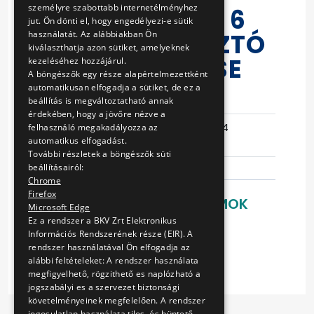
személyre szabottabb internetélményhez
BERENDEZÉS ÉS 6
jut. Ön dönti el, hogy engedélyezi-e sütik
DB ALÁTÁMASZTÓ
használatát. Az alábbiakban Ön
kiválaszthatja azon sütiket, amelyeknek
BAK BESZERZÉSE
kezeléséhez hozzájárul.
A böngészők egy része alapértelmezettként
automatikusan elfogadja a sütiket, de ez a
Eljárás száma
VB-348/13
beállítás is megváltoztatható annak
érdekében, hogy a jövőre nézve a
Ajánlattételi
2014-05-14
felhasználó megakadályozza az
automatikus elfogadást.
határidő
09:14:00
További részletek a böngészők süti
beállításairól:
Chrome
Firefox
LETÖLTHETŐ DOKUMENTUMOK
Microsoft Edge
Ez a rendszer a BKV Zrt Elektronikus
Ajánlati felhívás
Információs Rendszerének része (EIR). A
Szállítási szerződés
rendszer használatával Ön elfogadja az
alábbi feltételeket: A rendszer használata
megfigyelhető, rögzithető es naplózható a
jogszabályi es a szervezet biztonsági
követelményeinek megfelelően. A rendszer
jogosulatlan használata tilos, és büntető