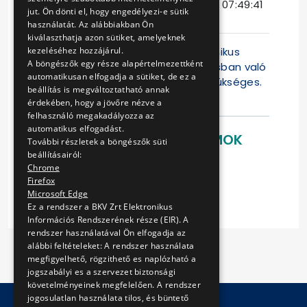
Ajánlattételi
2014-11-21 07:49:41
jut. Ön dönti el, hogy engedélyezi-e sütik
határidő
használatát. Az alábbiakban Ön
kiválaszthatja azon sütiket, amelyeknek
A BKV Zrt. a tárgyi eljárást elektronikus
kezeléséhez hozzájárul.
A böngészők egy része alapértelmezettként
rendszerben folytatja le, az eljárásban való
automatikusan elfogadja a sütiket, de ez a
részvételhez külön regisztráció szükséges.
beállítás is megváltoztatható annak
Kérjük, hogy amenn
érdekében, hogy a jövőre nézve a
felhasználó megakadályozza az
automatikus elfogadást.
LETÖLTHETŐ DOKUMENTUMOK
További részletek a böngészők süti
beállításairól:
Ajánlati felhívás
Chrome
Szállítási szerződés
Firefox
Microsoft Edge
Ez a rendszer a BKV Zrt Elektronikus
Információs Rendszerének része (EIR). A
rendszer használatával Ön elfogadja az
alábbi feltételeket: A rendszer használata
megfigyelhető, rögzithető es naplózható a
jogszabályi es a szervezet biztonsági
követelményeinek megfelelően. A rendszer
jogosulatlan használata tilos, és büntető