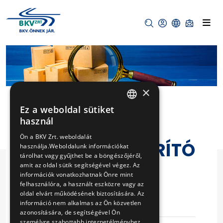
×
Ez a weboldal sütiket
HUNGARIAN
használ
EGY DARAB
ENGLISH
Ön a BKV Zrt. weboldalát
DUGULÁSELHÁRÍTÓ
használja.Weboldalunk információkat
tárolhat vagy gyűjthet be a böngészőjéről,
BERENDEZÉS
amit az oldal sütik segítségével végez. Az
információk vonatkozhatnak Önre mint
BESZERZÉSE
felhasználóra, a használt eszközre vagy az
oldal elvárt működésének biztosítására. Az
információ nem alkalmas az Ön közvetlen
Eljárás száma
VB-190/14
azonosítására, de segítségével Ön
személyre szabottabb internetélményhez