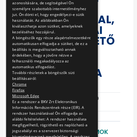
azonosítására, de segítségével Ön
ÍVEK ÉS A 3-AS
személyre szabottabb internetélményhez
jut. Ön dönti el, hogy engedélyezi-e sütik
VILLAMOS VONAL,
használatát. Az alábbiakban Ön
NAPFÉNY UTCAI
kiválaszthatja azon sütiket, amelyeknek
kezeléséhez hozzájárul.
ÁTJÁRÓT KÖVETŐ
A böngészők egy része alapértelmezettként
automatikusan elfogadja a sütiket, de ez a
ÍVEK
beállítás is megváltoztatható annak
érdekében, hogy a jövőre nézve a
SÍNKENÉSÉNEK
felhasználó megakadályozza az
automatikus elfogadást.
BIZTOSÍTÁSÁRA
További részletek a böngészők süti
beállításairól:
Chrome
Eljárás száma
VB-145/16
Firefox
Microsoft Edge
Ajánlattételi
2016-05-19
Ez a rendszer a BKV Zrt Elektronikus
határidő
14:42:44
Információs Rendszerének része (EIR). A
rendszer használatával Ön elfogadja az
alábbi feltételeket: A rendszer használata
megfigyelhető, rögzithető es naplózható a
LETÖLTHETŐ DOKUMENTUMOK
jogszabályi es a szervezet biztonsági
követelményeinek megfelelően. A rendszer