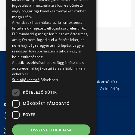
jogosulatlan használata tilos, és büntető
Ajánlati felhívás
vagy polgárjogi következményeket vonhat
maga után.
A rendszer használata az itt ismertetett
feltételek kifejezett elfogadását jelenti. Az
EIR mindaddig megjeleníti ezt az értesitést,
amig Ön nem fogadja el a feltételeket, es
nem hajt végre egyértelmű lépést vagy a
rendszer további használatához vagy a
bejelentkezéshez.
A sütik kezelésével összefüggő részletes
adatvédelmi tájékoztatás az alábbi linken
© Copyright 2026 BKV Zrt.
érhető el.
Süti tájékoztató
Bővebben
Impresszum
Jogi nyilatkozat
Technikai információk
Adatvédelmi politika és tájékoztatások
ÁSZF
Oldaltérkép
KÖTELEZŐ SÜTIK
MŰKÖDÉST TÁMOGATÓ
KAPCSOLAT
Levelezési cím: 1980 Budapest, Pf. 11.
EGYÉB
Székhely: 1980 Budapest, Akácfa u. 15.
Központi telefonszám: + 36 1 461-65-00
ÖSSZES ELFOGADÁSA
E-mail cím: bkv@bkv.hu