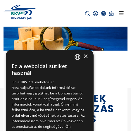
×
Ez a weboldal sütiket
HUNGARIAN
használ
VONTATÓ
ENGLISH
Ön a BKV Zrt. weboldalát
MOTOROK
használja.Weboldalunk információkat
tárolhat vagy gyűjthet be a böngészőjéről,
FORGÓRÉSZEINEK
amit az oldal sütik segítségével végez. Az
KIEGYENSÚLYOZÁS
információk vonatkozhatnak Önre mint
felhasználóra, a használt eszközre vagy az
ÁRA ALKALMAS
oldal elvárt működésének biztosítására. Az
információ nem alkalmas az Ön közvetlen
BERENDEZÉS
azonosítására, de segítségével Ön