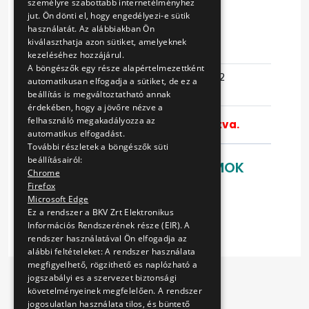
személyre szabottabb internetélményhez
BESZERZÉSE
jut. Ön dönti el, hogy engedélyezi-e sütik
használatát. Az alábbiakban Ön
kiválaszthatja azon sütiket, amelyeknek
Eljárás száma
VB-141/16
kezeléséhez hozzájárul.
A böngészők egy része alapértelmezettként
Ajánlattételi
2016-06-22
automatikusan elfogadja a sütiket, de ez a
határidő
14:22:36
beállítás is megváltoztatható annak
érdekében, hogy a jövőre nézve a
felhasználó megakadályozza az
Ajánlattételi határidő elhalasztva.
automatikus elfogadást.
További részletek a böngészők süti
beállításairól:
LETÖLTHETŐ DOKUMENTUMOK
Chrome
Firefox
Ajánlati felhívás
Microsoft Edge
Műszaki leírás
Ez a rendszer a BKV Zrt Elektronikus
Információs Rendszerének része (EIR). A
rendszer használatával Ön elfogadja az
alábbi feltételeket: A rendszer használata
megfigyelhető, rögzithető es naplózható a
jogszabályi es a szervezet biztonsági
követelményeinek megfelelően. A rendszer
jogosulatlan használata tilos, és büntető