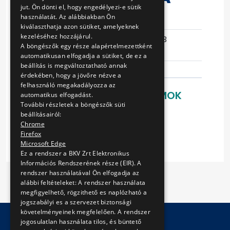
jut. Ön dönti el, hogy engedélyezi-e sütik
használatát. Az alábbiakban Ön
Eljárás száma
V-70/14
kiválaszthatja azon sütiket, amelyeknek
kezeléséhez hozzájárul.
Ajánlattételi
2014-05-13
A böngészők egy része alapértelmezettként
határidő
15:32:26
automatikusan elfogadja a sütiket, de ez a
beállítás is megváltoztatható annak
érdekében, hogy a jövőre nézve a
felhasználó megakadályozza az
LETÖLTHETŐ DOKUMENTUMOK
automatikus elfogadást.
További részletek a böngészők süti
Ajánlati felhívás
beállításairól:
Chrome
Mellékletek
Firefox
Microsoft Edge
Ez a rendszer a BKV Zrt Elektronikus
Információs Rendszerének része (EIR). A
rendszer használatával Ön elfogadja az
alábbi feltételeket: A rendszer használata
megfigyelhető, rögzithető es naplózható a
jogszabályi es a szervezet biztonsági
követelményeinek megfelelően. A rendszer
jogosulatlan használata tilos, és büntető