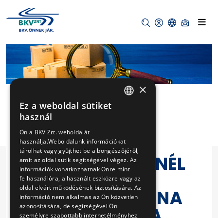
×
Ez a weboldal sütiket
HUNGARIAN
használ
TÁTRA
ENGLISH
Ön a BKV Zrt. weboldalát
VILLAMOSOK
használja.Weboldalunk információkat
tárolhat vagy gyűjthet be a böngészőjéről,
FUTÁR KIJELZŐNÉL
amit az oldal sütik segítségével végez. Az
információk vonatkozhatnak Önre mint
LÉVŐ
felhasználóra, a használt eszközre vagy az
oldal elvárt működésének biztosítására. Az
OLDALABLAKAINA
információ nem alkalmas az Ön közvetlen
azonosítására, de segítségével Ön
K ÁTALAKÍTÁSA
személyre szabottabb internetélményhez