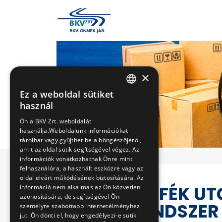
×
Ez a weboldal sütiket
HUNGARIAN
használ
ENGLISH
Ön a BKV Zrt. weboldalát
használja.Weboldalunk információkat
tárolhat vagy gyűjthet be a böngészőjéről,
amit az oldal sütik segítségével végez. Az
információk vonatkozhatnak Önre mint
felhasználóra, a használt eszközre vagy az
oldal elvárt működésének biztosítására. Az
BKV ZRT. FÉK UT
információ nem alkalmas az Ön közvetlen
azonosítására, de segítségével Ön
FŰTÉSRENDSZER
személyre szabottabb internetélményhez
jut. Ön dönti el, hogy engedélyezi-e sütik