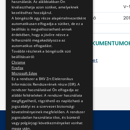
használatát. Az alábbiakban Ön
Eljárás száma
V-
kiválaszthatja azon sütiket, amelyeknek
kezeléséhez hozzájárul.
Ajánlattételi határidő
20
A böngészők egy része alapértelmezettként
automatikusan elfogadja a sütiket, de ez a
beállítás is megváltoztatható annak
érdekében, hogy a jövőre nézve a
felhasználó megakadályozza az
LETÖLTHETŐ DOKUMENTUMO
automatikus elfogadást.
További részletek a böngészők süti
Ajánlati felhívás
beállításairól:
Szerződéstervezet
Chrome
Mellékletek
Firefox
Microsoft Edge
Ez a rendszer a BKV Zrt Elektronikus
Információs Rendszerének része (EIR). A
rendszer használatával Ön elfogadja az
alábbi feltételeket: A rendszer használata
megfigyelhető, rögzithető es naplózható a
jogszabályi es a szervezet biztonsági
követelményeinek megfelelően. A rendszer
jogosulatlan használata tilos, és büntető
vagy polgárjogi következményeket vonhat
maga után.
© Copyright 2026 BKV Zrt.