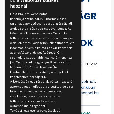
Ez a weboldal sütiket
HUNGARIAN
AZ
használ
ENGLISH
ÜZEMBIZTONSÁGR
Ön a BKV Zrt. weboldalát
használja.Weboldalunk információkat
A IRÁNYULÓ
tárolhat vagy gyűjthet be a böngészőjéről,
amit az oldal sütik segítségével végez. Az
STATIKAI ÉS
információk vonatkozhatnak Önre mint
felhasználóra, a használt eszközre vagy az
CÉLVIZSGÁLATOK
oldal elvárt működésének biztosítására. Az
információ nem alkalmas az Ön közvetlen
azonosítására, de segítségével Ön
Eljárás száma
V-457/16
személyre szabottabb internetélményhez
jut. Ön dönti el, hogy engedélyezi-e sütik
Ajánlattételi
2017-01-18 11:05:34
használatát. Az alábbiakban Ön
határidő
kiválaszthatja azon sütiket, amelyeknek
kezeléséhez hozzájárul.
Felhívjuk a Tisztelt Ajánlattevők figyelmét,
A böngészők egy része alapértelmezettként
automatikusan elfogadja a sütiket, de ez a
hogy jelen versenyeztetési eljárásunkban
beállítás is megváltoztatható annak
az ajánlattétel kizárólag a
www.electool.hu
érdekében, hogy a jövőre nézve a
weblapon lehets
felhasználó megakadályozza az
automatikus elfogadást.
További részletek a böngészők süti