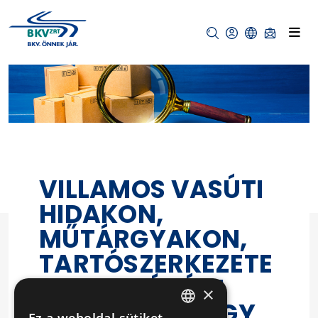
VILLAMOS VASÚTI
HIDAKON,
MŰTÁRGYAKON,
TARTÓSZERKEZETE
KEN HATÓSÁGI
×
ELŐÍRÁSRA VAGY