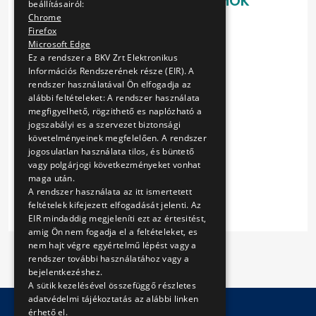
LETÖLTHETŐ DOKUMENTUMOK
beállításairól:
Chrome
ajánlati felhívás
Firefox
válallkozási keretszerződés
Microsoft Edge
1. sz. melléklet
Ez a rendszer a BKV Zrt Elektronikus
Információs Rendszerének része (EIR). A
1. sz. függelék
rendszer használatával Ön elfogadja az
2. sz. melléklet
alábbi feltételeket: A rendszer használata
2. sz. függelék
megfigyelhető, rögzithető es naplózható a
3. sz. melléklet
jogszabályi es a szervezet biztonsági
4. sz. melléklet
követelményeinek megfelelően. A rendszer
5. sz. melléklet
jogosulatlan használata tilos, és büntető
6. sz. melléklet
vagy polgárjogi következményeket vonhat
maga után.
7. sz. melléklet
A rendszer használata az itt ismertetett
feltételek kifejezett elfogadását jelenti. Az
EIR mindaddig megjeleníti ezt az értesitést,
amig Ön nem fogadja el a feltételeket, es
nem hajt végre egyértelmű lépést vagy a
rendszer további használatához vagy a
bejelentkezéshez.
A sütik kezelésével összefüggő részletes
adatvédelmi tájékoztatás az alábbi linken
érhető el.