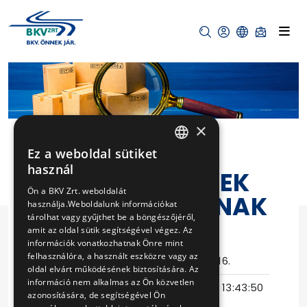
×
Ez a weboldal sütiket
HUNGARIAN
használ
MFAV JÁRMŰVEK
ENGLISH
Ön a BKV Zrt. weboldalát
KONTAKTORAINAK
használja.Weboldalunk információkat
tárolhat vagy gyűjthet be a böngészőjéről,
JAVÍTÁSA
amit az oldal sütik segítségével végez. Az
információk vonatkozhatnak Önre mint
felhasználóra, a használt eszközre vagy az
Eljárás száma
V-432/2016.
oldal elvárt működésének biztosítására. Az
információ nem alkalmas az Ön közvetlen
Ajánlattételi
2016-11-18 13:43:50
azonosítására, de segítségével Ön
határidő