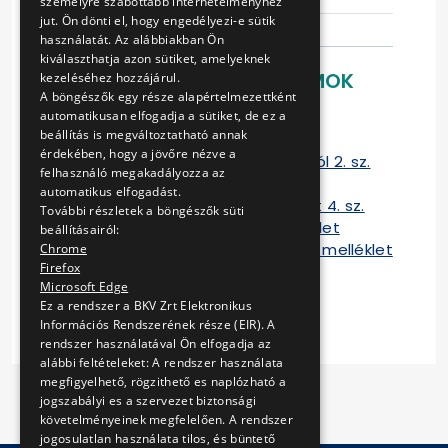
személyre szabottabb internetélményhez
jut. Ön dönti el, hogy engedélyezi-e sütik
használatát. Az alábbiakban Ön
kiválaszthatja azon sütiket, amelyeknek
LETÖLTHETŐ DOKUMENTUMOK
kezeléséhez hozzájárul.
A böngészők egy része alapértelmezettként
Ajánlati felhívás
automatikusan elfogadja a sütiket, de ez a
beállítás is megváltoztatható annak
Ajánlattételi nyilatkozat 1. sz.
érdekében, hogy a jövőre nézve a
Nyilatkozat az alvállalkozó(k)ról 2. sz.
felhasználó megakadályozza az
ajánlattevői nyilatkozat 3. sz.
automatikus elfogadást.
Referncia lgazolás-nyilatkozat 4. sz.
További részletek a böngészők süti
Egyéb nyilatkozat 5. sz. melléklet
beállításairól:
Nyilatkozat az adózásról 6. sz. melléklet
Chrome
Firefox
Ajánlati árak táblázata
Microsoft Edge
Vállalkozási keretszerződés
Ez a rendszer a BKV Zrt Elektronikus
Információs Rendszerének része (EIR). A
rendszer használatával Ön elfogadja az
alábbi feltételeket: A rendszer használata
megfigyelhető, rögzithető es naplózható a
jogszabályi es a szervezet biztonsági
követelményeinek megfelelően. A rendszer
jogosulatlan használata tilos, és büntető