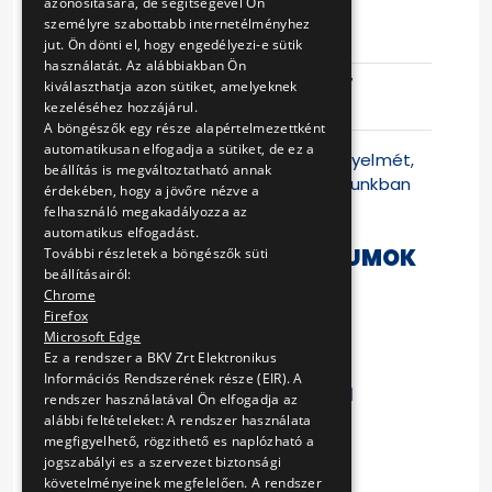
azonosítására, de segítségével Ön
személyre szabottabb internetélményhez
Eljárás száma
V-432/14
jut. Ön dönti el, hogy engedélyezi-e sütik
használatát. Az alábbiakban Ön
Ajánlattételi
2014-11-07
kiválaszthatja azon sütiket, amelyeknek
határidő
12:46:40
kezeléséhez hozzájárul.
A böngészők egy része alapértelmezettként
automatikusan elfogadja a sütiket, de ez a
Felhívjuk a Tisztelt Ajánlattevők figyelmét,
beállítás is megváltoztatható annak
hogy jelen versenyeztetési eljárásunkban
érdekében, hogy a jövőre nézve a
az ajánlattétel kizárólag a
felhasználó megakadályozza az
automatikus elfogadást.
LETÖLTHETŐ DOKUMENTUMOK
További részletek a böngészők süti
beállításairól:
Chrome
Ajánlati felhívás
Firefox
Szállítási keretszerződés
Microsoft Edge
Ajánlattételi nyilatkozat
Ez a rendszer a BKV Zrt Elektronikus
Ajánlati ár táblázata
Információs Rendszerének része (EIR). A
Nyilatkozat alvállalkozókról
rendszer használatával Ön elfogadja az
Kizáró okok nyilatkozata
alábbi feltételeket: A rendszer használata
Nyilatkozat az adózásról
megfigyelhető, rögzithető es naplózható a
jogszabályi es a szervezet biztonsági
Referencia nyilatkozat
követelményeinek megfelelően. A rendszer