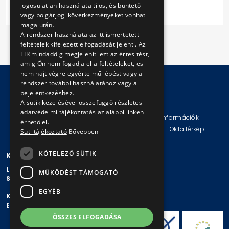
jogosulatlan használata tilos, és büntető
vagy polgárjogi következményeket vonhat
maga után.
A rendszer használata az itt ismertetett
feltételek kifejezett elfogadását jelenti. Az
EIR mindaddig megjeleníti ezt az értesitést,
amig Ön nem fogadja el a feltételeket, es
nem hajt végre egyértelmű lépést vagy a
rendszer további használatához vagy a
bejelentkezéshez.
© Copyright 2026 BKV Zrt.
A sütik kezelésével összefüggő részletes
adatvédelmi tájékoztatás az alábbi linken
Impresszum
Jogi nyilatkozat
Technikai információk
érhető el.
Adatvédelmi politika és tájékoztatások
ÁSZF
Oldaltérkép
Süti tájékoztató
Bővebben
KÖTELEZŐ SÜTIK
KAPCSOLAT
Levelezési cím: 1980 Budapest, Pf. 11.
MŰKÖDÉST TÁMOGATÓ
Székhely: 1980 Budapest, Akácfa u. 15.
EGYÉB
Központi telefonszám: + 36 1 461-65-00
E-mail cím: bkv@bkv.hu
ÖSSZES ELFOGADÁSA